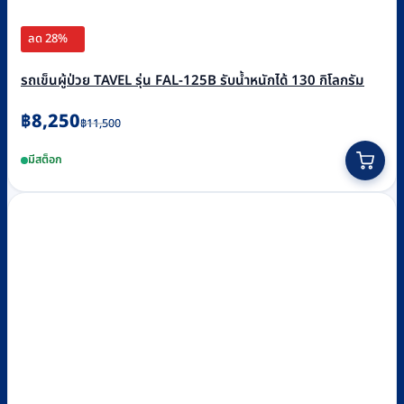
ลด 28%
รถเข็นผู้ป่วย TAVEL รุ่น FAL-125B รับน้ำหนักได้ 130 กิโลกรัม
Original
Current
฿
8,250
฿
11,500
price
price
มีสต็อก
was:
is:
฿11,500.
฿8,250.