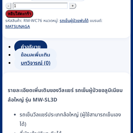
จำนวน
รถ
หยิบใส่ตะกร้า
เข็น
รหัสสินค้า:
RM-WC76
หมวดหมู่:
รถเข็นผู้ป่วยพับได้
แบรนด์:
MATSUNAGA
ผู้
ป่วย
อลู
คำอธิบาย
มิ
ข้อมูลเพิ่มเติม
เนียม
บทวิจารณ์ (0)
Matsunaga
ล้อ
ใหญ่
รายละเอียดเพิ่มเติมของวีลแชร์ รถเข็นผู้ป่วยอลูมิเนียม
รุ่น
ล้อใหญ่ รุ่น MW-SL3D
MW-
SL3D
รถเข็นวีลแชร์ประเภทล้อใหญ่ (ผู้ใช้สามารถเข็นเอง
รหัส
ได้)
RM-