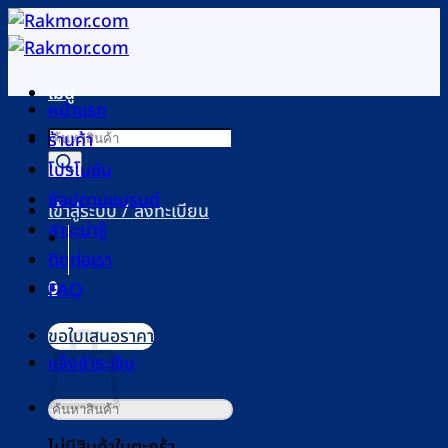
ข้าม
ไป
ยัง
เมนู
เนื้อหา
หน้าแรก
Products
ร้านค้า
search
โปรโมชัน
ช้อปตามแบรนด์
เข้าสู่ระบบ / ลงทะเบียน
สาระน่ารู้
ติดต่อเรา
0
FAQ
ตะกร้าสินค้า
ขอใบเสนอราคา
แจ้งชำระเงิน
ค้นหา:
ไม่มีสินค้าในตะกร้า