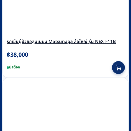
รถเข็นผู้ป่วยอลูมิเนียม Matsunaga ล้อใหญ่ รุ่น NEXT-11B
฿
38,000
This
มีสต็อก
product
has
multiple
variants.
The
options
may
be