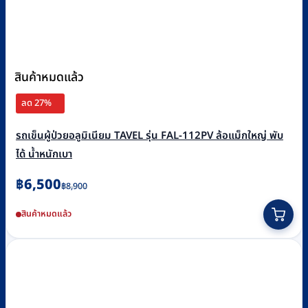
สินค้าหมดแล้ว
ลด 27%
รถเข็นผู้ป่วยอลูมิเนียม TAVEL รุ่น FAL-112PV ล้อแม็กใหญ่ พับ
ได้ น้ำหนักเบา
Original
Current
฿
6,500
฿
8,900
price
price
สินค้าหมดแล้ว
was:
is:
฿8,900.
฿6,500.