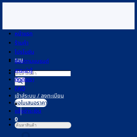
ข้าม
ไป
ยัง
เมนู
เนื้อหา
หน้าแรก
Products
ร้านค้า
search
โปรโมชัน
ช้อปตามแบรนด์
เข้าสู่ระบบ / ลงทะเบียน
สาระน่ารู้
ติดต่อเรา
0
FAQ
ตะกร้าสินค้า
ขอใบเสนอราคา
แจ้งชำระเงิน
ค้นหา:
ไม่มีสินค้าในตะกร้า