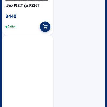
เขียว PISIT รุ่น PS267
฿
440
มีสต็อก