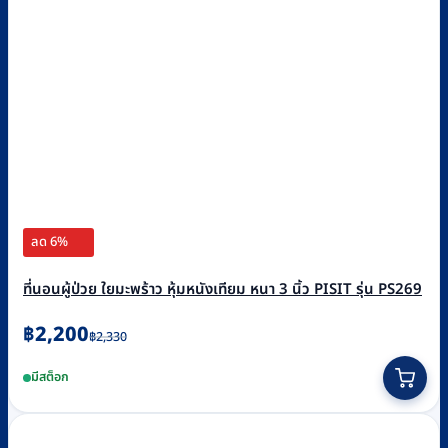
ลด 6%
ที่นอนผู้ป่วย ใยมะพร้าว หุ้มหนังเทียม หนา 3 นิ้ว PISIT รุ่น PS269
Original
Current
฿
2,200
฿
2,330
price
price
มีสต็อก
was:
is:
฿2,330.
฿2,200.