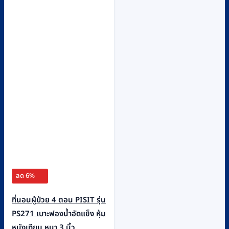
ลด 6%
ที่นอนผู้ป่วย 4 ตอน PISIT รุ่น
PS271 เบาะฟองน้ำอัดแข็ง หุ้ม
หนังเทียม หนา 3 นิ้ว