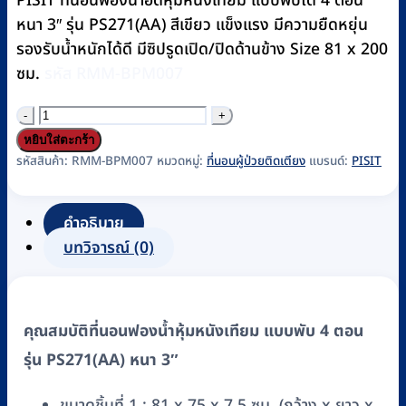
PISIT ที่นอนฟองน้ำอัดหุ้มหนังเทียม แบบพับได้ 4 ตอน
฿3,950.
฿3,700.
หนา 3″ รุ่น PS271(AA) สีเขียว แข็งแรง มีความยืดหยุ่น
รองรับน้ำหนักได้ดี มีซิปรูดเปิด/ปิดด้านข้าง Size 81 x 200
ซม.
รหัส RMM-BPM007
จำนวน
ที่นอน
หยิบใส่ตะกร้า
ผู้
รหัสสินค้า:
RMM-BPM007
หมวดหมู่:
ที่นอนผู้ป่วยติดเตียง
แบรนด์:
PISIT
ป่วย
4
คำอธิบาย
ตอน
บทวิจารณ์ (0)
PISIT
รุ่น
PS271(AA)
คุณสมบัติที่นอนฟองน้ำหุ้มหนังเทียม แบบพับ 4 ตอน
เบาะ
ฟองน้ำ
รุ่น PS271(AA) หนา 3″
อัด
ขนาดชิ้นที่ 1 : 81 x 75 x 7.5 ซม. (กว้าง x ยาว x