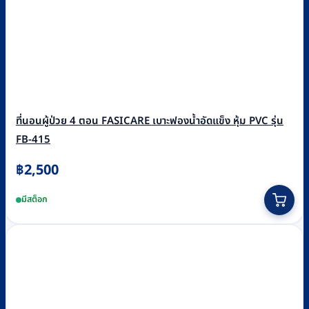
ที่นอนผู้ป่วย 4 ตอน FASICARE เบาะฟองน้ำอัดแข็ง หุ้ม PVC รุ่น
FB-415
฿
2,500
มีสต็อก