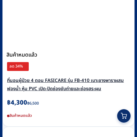
สินค้าหมดแล้ว
ลด 34%
ที่นอนผู้ป่วย 4 ตอน FASICARE รุ่น FB-410 เบาะยางพาราผสม
ฟองน้ำ หุ้ม PVC เปิด-ปิดช่องขับถ่ายและช่องสระผม
Original
Current
฿
4,300
฿
6,500
price
price
สินค้าหมดแล้ว
was:
is:
฿6,500.
฿4,300.