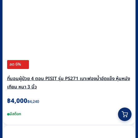
ลด 6%
ที่นอนผู้ป่วย 4 ตอน PISIT รุ่น PS271 เบาะฟองน้ำอัดแข็ง หุ้มหนัง
เทียม หนา 3 นิ้ว
Original
Current
฿
4,000
฿
4,240
price
price
มีสต็อก
was:
is:
฿4,240.
฿4,000.