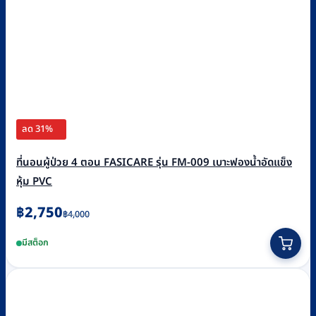
ลด 31%
ที่นอนผู้ป่วย 4 ตอน FASICARE รุ่น FM-009 เบาะฟองน้ำอัดแข็ง
หุ้ม PVC
Original
Current
฿
2,750
฿
4,000
price
price
มีสต็อก
was:
is:
฿4,000.
฿2,750.