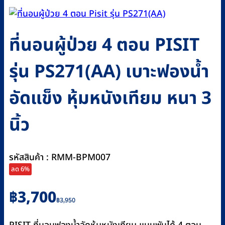
ที่นอนผู้ป่วย 4 ตอน PISIT
รุ่น PS271(AA) เบาะฟองน้ำ
อัดแข็ง หุ้มหนังเทียม หนา 3
นิ้ว
รหัสสินค้า : RMM-BPM007
ลด 6%
Original
Current
฿
3,700
฿
3,950
price
price
was:
is: