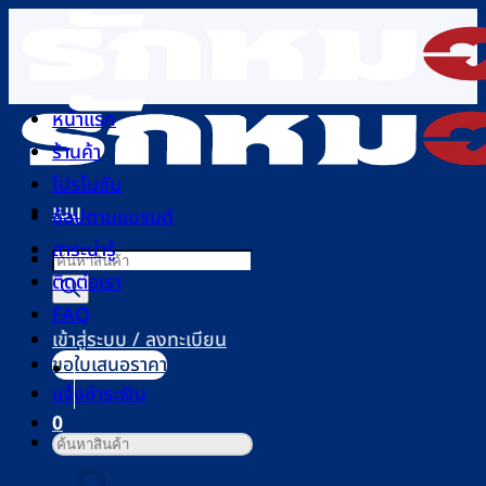
ข้าม
ไป
ยัง
เนื้อหา
หน้าแรก
ร้านค้า
โปรโมชัน
เมนู
ช้อปตามแบรนด์
สาระน่ารู้
Products
ติดต่อเรา
search
FAQ
เข้าสู่ระบบ / ลงทะเบียน
ขอใบเสนอราคา
แจ้งชำระเงิน
0
ค้นหา:
ตะกร้าสินค้า