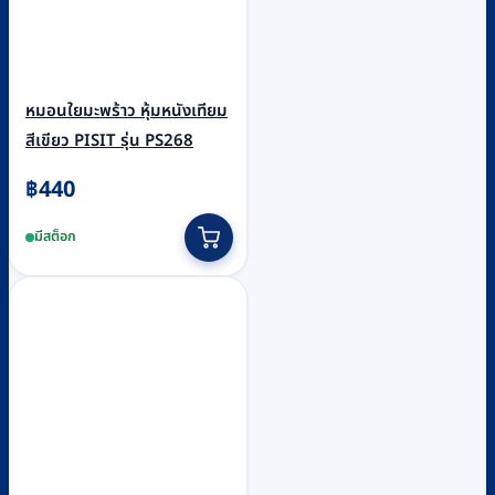
หมอนใยมะพร้าว หุ้มหนังเทียม
สีเขียว PISIT รุ่น PS268
฿
440
มีสต็อก