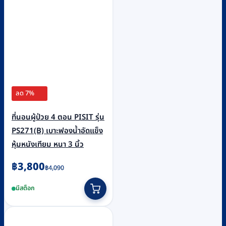
ลด 7%
ที่นอนผู้ป่วย 4 ตอน PISIT รุ่น
PS271(B) เบาะฟองน้ำอัดแข็ง
หุ้มหนังเทียม หนา 3 นิ้ว
Original
Current
฿
3,800
฿
4,090
price
price
มีสต็อก
was:
is:
฿4,090.
฿3,800.