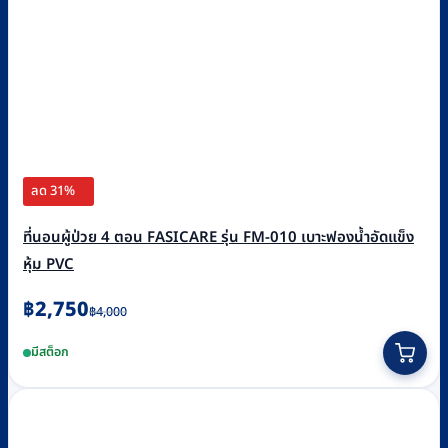
ลด 31%
ที่นอนผู้ป่วย 4 ตอน FASICARE รุ่น FM-010 เบาะฟองน้ำอัดแข็ง
หุ้ม PVC
Original
Current
฿
2,750
฿
4,000
price
price
มีสต็อก
was:
is:
฿4,000.
฿2,750.