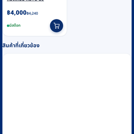
Original
Current
฿
4,000
฿
4,240
price
price
มีสต็อก
was:
is:
฿4,240.
฿4,000.
สินค้าที่เกี่ยวข้อง