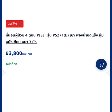
ลด 7%
ที่นอนผู้ป่วย 4 ตอน PISIT รุ่น PS271(B) เบาะฟองน้ำอัดแข็ง หุ้ม
หนังเทียม หนา 3 นิ้ว
Original
Current
฿
3,800
฿
4,090
price
price
มีสต็อก
was:
is:
฿4,090.
฿3,800.