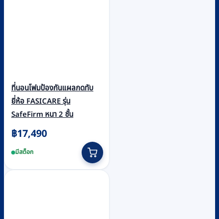
ที่นอนโฟมป้องกันแผลกดทับ
ยี่ห้อ FASICARE รุ่น
SafeFirm หนา 2 ชั้น
฿
17,490
มีสต็อก