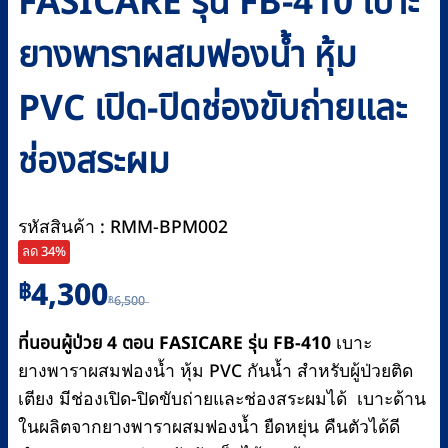
FASICARE รุ่น FB-410 เบาะ
ยางพาราผสมฟองน้ำ หุ้ม
PVC เปิด-ปิดช่องขับถ่ายและ
ช่องสระผม
รหัสสินค้า : RMM-BPM002
ลด 34%
Original
Current
4,300
฿
6,500
฿
price
price
was:
is:
ที่นอนผู้ป่วย 4 ตอน FASICARE รุ่น FB-410
เบาะ
฿6,500.
฿4,300.
ยางพาราผสมฟองน้ำ หุ้ม PVC กันน้ำ สำหรับผู้ป่วยติด
เตียง มีช่องเปิด-ปิดขับถ่ายและช่องสระผมได้ เบาะด้าน
ในผลิตจากยางพาราผสมฟองน้ำ ยืดหยุ่น คืนตัวได้ดี