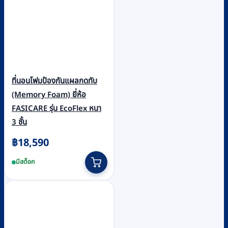
ที่นอนโฟมป้องกันแผลกดทับ
(Memory Foam) ยี่ห้อ
FASICARE รุ่น EcoFlex หนา
3 ชั้น
฿
18,590
มีสต็อก