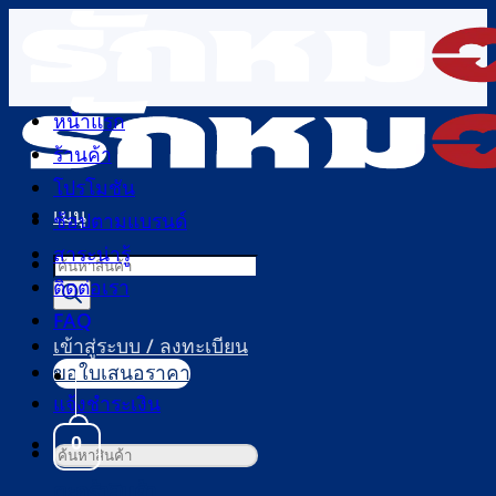
ข้าม
ไป
ยัง
เนื้อหา
หน้าแรก
ร้านค้า
โปรโมชัน
เมนู
ช้อปตามแบรนด์
สาระน่ารู้
Products
ติดต่อเรา
search
FAQ
เข้าสู่ระบบ / ลงทะเบียน
ขอใบเสนอราคา
แจ้งชำระเงิน
0
ค้นหา:
ตะกร้าสินค้า