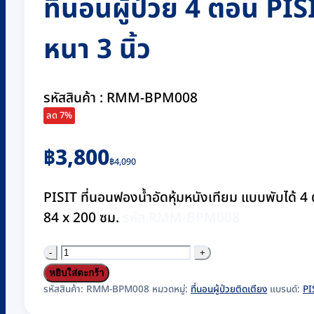
ที่นอนผู้ป่วย 4 ตอน PIS
หนา 3 นิ้ว
รหัสสินค้า : RMM-BPM008
ลด 7%
Original
Current
฿
3,800
฿
4,090
price
price
was:
is:
PISIT ที่นอนฟองน้ำอัดหุ้มหนังเทียม แบบพับได้ 4 ต
฿4,090.
฿3,800.
84 x 200 ซม.
รหัส RMM-BPM008
จำนวน
ที่นอน
หยิบใส่ตะกร้า
ผู้
รหัสสินค้า:
RMM-BPM008
หมวดหมู่:
ที่นอนผู้ป่วยติดเตียง
แบรนด์:
PI
ป่วย