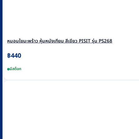
หมอนใยมะพร้าว หุ้มหนังเทียม สีเขียว PISIT รุ่น PS268
฿
440
มีสต็อก