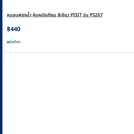
หมอนฟองน้ำ หุ้มหนังเทียม สีเขียว PISIT รุ่น PS267
฿
440
มีสต็อก