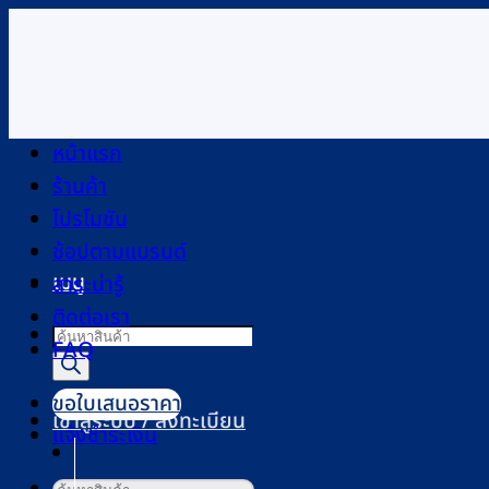
ข้าม
ไป
ยัง
เนื้อหา
หน้าแรก
ร้านค้า
โปรโมชัน
ช้อปตามแบรนด์
เมนู
สาระน่ารู้
ติดต่อเรา
Products
FAQ
search
ขอใบเสนอราคา
เข้าสู่ระบบ / ลงทะเบียน
แจ้งชำระเงิน
ค้นหา: