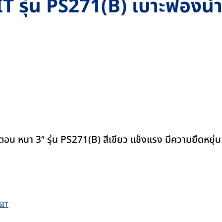
IT รุ่น PS271(B) เบาะฟองน้ำ
อน หนา 3″ รุ่น PS271(B) สีเขียว แข็งแรง มีความยืดหยุ่น ร
SIT