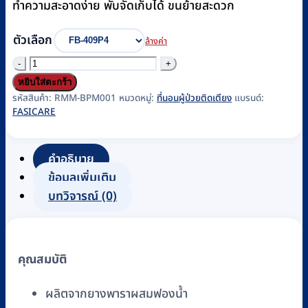
ทำความสะอาดง่าย พับจัดเก็บได้ ขนย้ายสะดวก
ตัวเลือก
ล้างค่า
จำนวน
ที่นอน
หยิบใส่ตะกร้า
ผู้
รหัสสินค้า:
RMM-BPM001
หมวดหมู่:
ที่นอนผู้ป่วยติดเตียง
แบรนด์:
FASICARE
ป่วย
4
ตอน
คำอธิบาย
FASICARE
ข้อมูลเพิ่มเติม
รุ่น
บทวิจารณ์ (0)
FB-
409
เบาะ
คุณสมบัติ
ยางพารา
ผสม
ผลิตจากยางพาราผสมฟองน้ำ
ฟองน้ำ