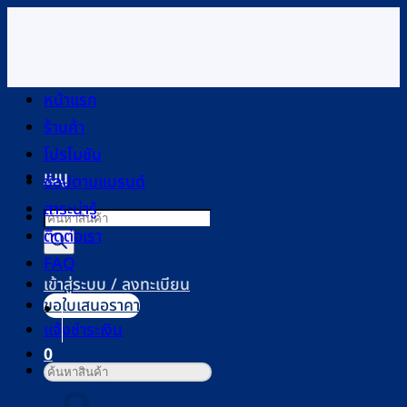
ข้าม
ไป
ยัง
เนื้อหา
หน้าแรก
ร้านค้า
โปรโมชัน
เมนู
ช้อปตามแบรนด์
สาระน่ารู้
Products
ติดต่อเรา
search
FAQ
เข้าสู่ระบบ / ลงทะเบียน
ขอใบเสนอราคา
แจ้งชำระเงิน
0
ค้นหา:
ตะกร้าสินค้า