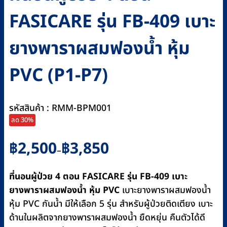
FASICARE รุ่น FB-409 เบาะ
ยางพาราผสมฟองน้ำ หุ้ม
PVC (P1-P7)
รหัสสินค้า : RMM-BPM001
ลด 30%
Price
฿
2,500
฿
3,850
–
range:
฿2,500
ที่นอนผู้ป่วย 4 ตอน FASICARE รุ่น FB-409 เบาะ
through
ยางพาราผสมฟองน้ำ หุ้ม PVC
เบาะยางพาราผสมฟองน้ำ
฿3,850
หุ้ม PVC กันน้ำ มีให้เลือก 5 รุ่น สำหรับผู้ป่วยติดเตียง เบาะ
ด้านในผลิตจากยางพาราผสมฟองน้ำ ยืดหยุ่น คืนตัวได้ดี