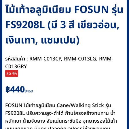
ไม้เท้าอลูมิเนียม FOSUN รุ่น
FS9208L (มี 3 สี เขียวอ่อน,
เงินเทา, แชมเปน)
รหัสสินค้า : RMM-C013CP, RMM-C013LG, RMM-
C013GRY
ลด 4%
Original
Current
฿
440
฿
460
price
price
was:
is:
FOSUN ไม้เท้าอลูมิเนียม Cane/Walking Stick รุ่น
฿460.
฿440.
FS9208L ปรับความสูง-ต่ำได้ ก้านโครงสร้างทนทาน น้ำ
หนักเบา ด้ามจับยาง จับแน่นกระชับมือ จุกยางรองไม้เท้า
แบบแยกแฉก มั่นคง ปลอดภัย อุปกรณ์ช่วยพยุงเดิน