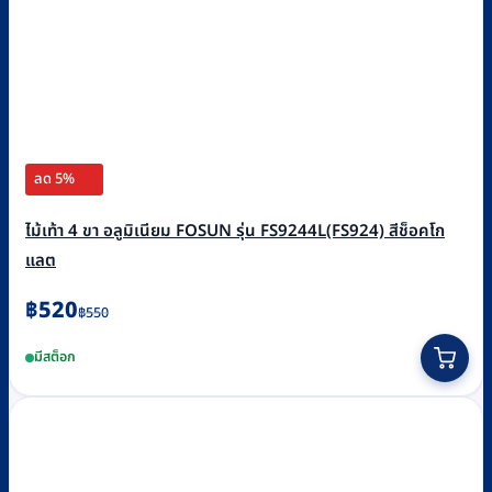
ลด 5%
ไม้เท้า 4 ขา อลูมิเนียม FOSUN รุ่น FS9244L(FS924) สีช็อคโก
แลต
Original
Current
฿
520
฿
550
price
price
มีสต็อก
was:
is:
฿550.
฿520.