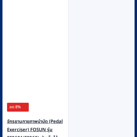
ลด 8%
จักรยานกายภาพบำบัด (Pedal
Exerciser) FOSUN รุ่น