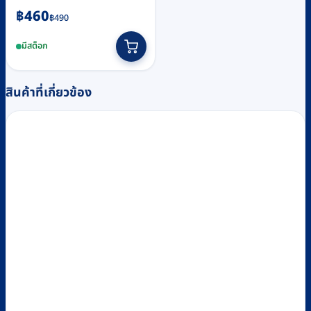
Original
Current
฿
460
฿
490
price
price
มีสต็อก
was:
is:
฿490.
฿460.
สินค้าที่เกี่ยวข้อง