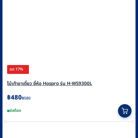
ลด 17%
ไม้เท้าขาเดี่ยว ยี่ห้อ Hospro รุ่น H-WS9300L
Original
Current
฿
480
฿
580
price
price
This
มีสต็อก
was:
is:
product
฿580.
฿480.
has
multiple