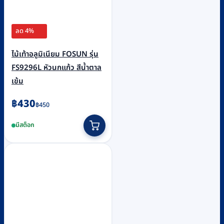
ลด 4%
ไม้เท้าอลูมิเนียม FOSUN รุ่น
FS9296L หัวนกแก้ว สีน้ำตาล
เข้ม
Original
Current
฿
430
฿
450
price
price
มีสต็อก
was:
is:
฿450.
฿430.