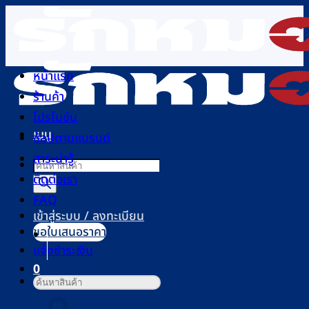
ข้าม
ไป
ยัง
เนื้อหา
หน้าแรก
ร้านค้า
โปรโมชัน
เมนู
ช้อปตามแบรนด์
สาระน่ารู้
Products
ติดต่อเรา
search
FAQ
เข้าสู่ระบบ / ลงทะเบียน
ขอใบเสนอราคา
แจ้งชำระเงิน
0
ค้นหา:
ตะกร้าสินค้า