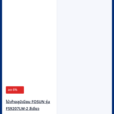
ลด 6%
ไม้เท้าอลูมิเนียม FOSUN รุ่น
FS9207LW-2 สีเขียว