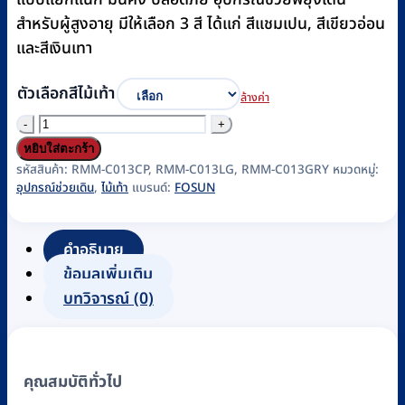
สำหรับผู้สูงอายุ มีให้เลือก 3 สี ได้แก่ สีแชมเปน, สีเขียวอ่อน
และสีเงินเทา
ตัวเลือกสีไม้เท้า
ล้างค่า
จำนวน
ไม้
หยิบใส่ตะกร้า
เท้า
รหัสสินค้า:
RMM-C013CP, RMM-C013LG, RMM-C013GRY
หมวดหมู่:
อุปกรณ์ช่วยเดิน
,
ไม้เท้า
แบรนด์:
FOSUN
อลู
มิ
เนียม
คำอธิบาย
FOSUN
ข้อมูลเพิ่มเติม
รุ่น
บทวิจารณ์ (0)
FS9208L
(มี
3
คุณสมบัติทั่วไป
สี