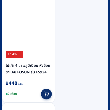
ลด 4%
ไม้เท้า 4 ขา อลูมิเนียม หัวฆ้อน
ขาแคบ FOSUN รุ่น FS924
Original
Current
฿
440
฿
460
price
price
มีสต็อก
was:
is:
฿460.
฿440.