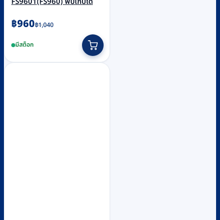
FS9601(FS960) พับเก็บได้
Original
Current
฿
960
฿
1,040
price
price
มีสต็อก
was:
is:
฿1,040.
฿960.