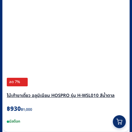
ลด 7%
ไม้เท้าขาเดี่ยว อลูมิเนียม HOSPRO รุ่น H-WSL010 สีน้ำตาล
Original
Current
฿
930
฿
1,000
price
price
มีสต็อก
was:
is: