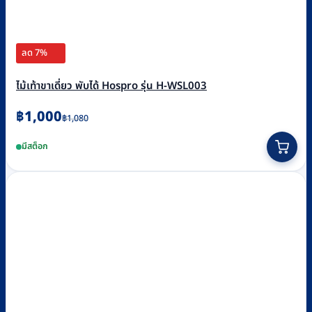
ลด 7%
ไม้เท้าขาเดี่ยว พับได้ Hospro รุ่น H-WSL003
Original
Current
฿
1,000
฿
1,080
price
price
มีสต็อก
was:
is:
฿1,080.
฿1,000.