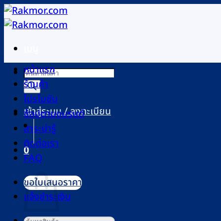
ข้าม
ไป
ยัง
เมนู
เนื้อหา
หน้าแรก
Products
ร้านค้า
search
โปรโมชัน
เข้าสู่ระบบ / ลงทะเบียน
ช้อปตามแบรนด์
สาระน่ารู้
ติดต่อเรา
0
FAQ
ตะกร้าสินค้า
ขอใบเสนอราคา
แจ้งชำระเงิน
ค้นหา: