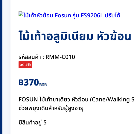
ไม้เท้าอลูมิเนียม หัวฆ้
รหัสสินค้า : RMM-C010
ลด 5%
Original
Current
฿
370
฿
390
price
price
was:
is:
FOSUN ไม้เท้าขาเดียว หัวฆ้อน (Cane/Walking Sti
฿390.
฿370.
ช่วยพยุงเดินสำหรับผู้สูงอายุ
มีสินค้าอยู่ 5