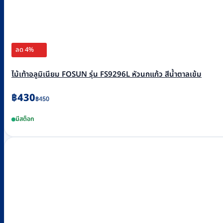
ลด 4%
ไม้เท้าอลูมิเนียม FOSUN รุ่น FS9296L หัวนกแก้ว สีน้ำตาลเข้ม
Original
Current
฿
430
฿
450
price
price
มีสต็อก
was:
is:
฿450.
฿430.