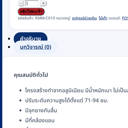
จำนวน
ไม้
หยิบใส่ตะกร้า
เท้า
รหัสสินค้า:
RMM-C010
หมวดหมู่:
อุปกรณ์ช่วยเดิน
,
ไม้เท้า
แบรนด์:
FO
อลู
มิ
คำอธิบาย
เนียม
บทวิจารณ์ (0)
หัว
ฆ้อน
FOSUN
คุณสมบัติทั่วไป
รุ่น
FS9206L
โครงสร้างทำจากอลูมิเนียม มีน้ำหนักเบา ไม่เป็น
ปรับ
ปรับระดับความสูงได้ตั้งแต่ 71-94 ซม.
ได้
สี
มีจุกยางกันลื่น
ทอง
มีที่คล้องแขน
ชิ้น