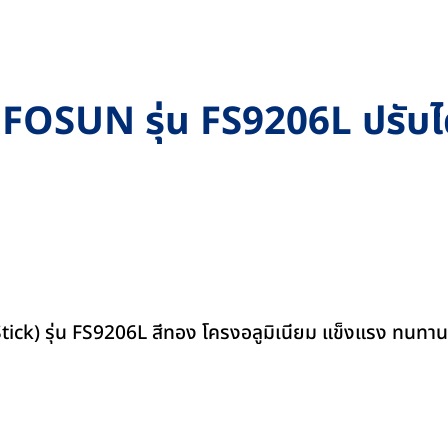
อน FOSUN รุ่น FS9206L ปรับไ
ck) รุ่น FS9206L สีทอง โครงอลูมิเนียม แข็งแรง ทนทาน น้