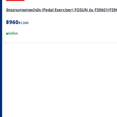
จักรยานกายภาพบำบัด (Pedal Exerciser) FOSUN รุ่น FS9601(FS960
Original
Current
฿
960
฿
1,040
price
price
มีสต็อก
was:
is:
฿1,040.
฿960.