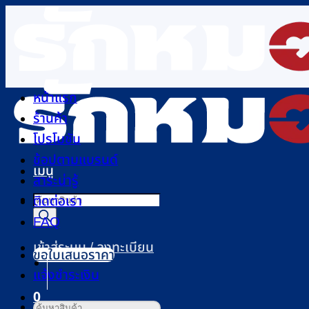
ข้าม
ไป
ยัง
เนื้อหา
หน้าแรก
ร้านค้า
โปรโมชัน
ช้อปตามแบรนด์
เมนู
สาระน่ารู้
Products
ติดต่อเรา
search
FAQ
เข้าสู่ระบบ / ลงทะเบียน
ขอใบเสนอราคา
แจ้งชำระเงิน
0
ค้นหา: