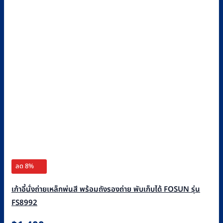
ลด 8%
เก้าอี้นั่งถ่ายเหล็กพ่นสี พร้อมถังรองถ่าย พับเก็บได้ FOSUN รุ่น
FS8992