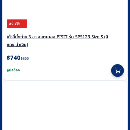
ลด 8%
เก้าอี้นั่งถ่าย 3 ขา สแตนเลส PISIT รุ่น SPS123 Size S (สี
แดง,น้ำเงิน)
Original
Current
฿
740
฿
800
price
price
This
มีสต็อก
was:
is:
product
฿800.
฿740.
has
multiple
variants.
The
options
may
be