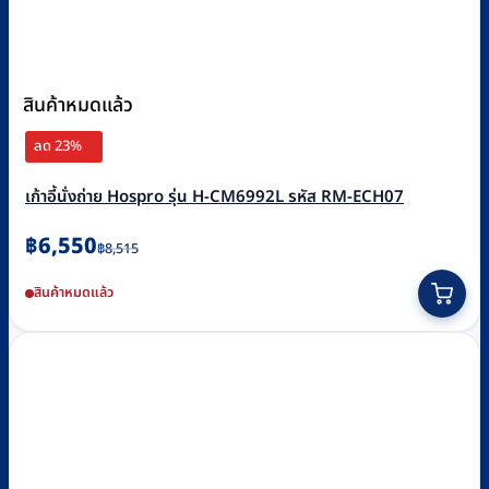
สินค้าหมดแล้ว
ลด 23%
เก้าอี้นั่งถ่าย Hospro รุ่น H-CM6992L รหัส RM-ECH07
Original
Current
฿
6,550
฿
8,515
price
price
สินค้าหมดแล้ว
was:
is:
฿8,515.
฿6,550.