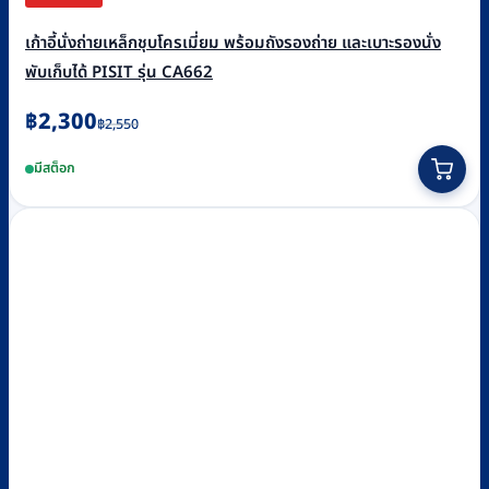
เก้าอี้นั่งถ่ายเหล็กชุบโครเมี่ยม พร้อมถังรองถ่าย และเบาะรองนั่ง
พับเก็บได้ PISIT รุ่น CA662
Original
Current
฿
2,300
฿
2,550
price
price
มีสต็อก
was:
is:
฿2,550.
฿2,300.