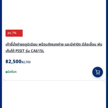
ลด 7%
เก้าอี้นั่งถ่ายอลูมิเนียม พร้อมถังรองถ่าย และมีฝาปิด มีล้อเลื่อน พับ
เก็บได้ PISIT รุ่น CA615L
Original
Current
฿
2,500
฿
2,700
price
price
มีสต็อก
was:
is:
฿2,700.
฿2,500.