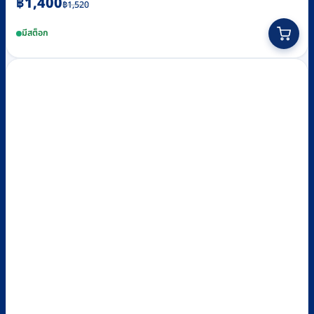
Original
Current
฿
1,400
฿
1,520
price
price
มีสต็อก
was:
is:
฿1,520.
฿1,400.