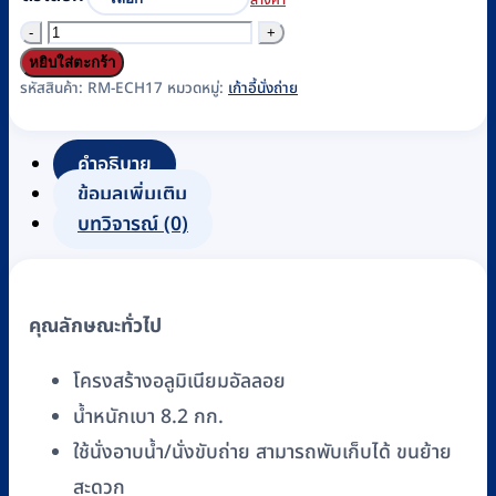
จำนวน
เก้าอี้
หยิบใส่ตะกร้า
นั่ง
รหัสสินค้า:
RM-ECH17
หมวดหมู่:
เก้าอี้นั่งถ่าย
ถ่าย
พร้อม
คำอธิบาย
อาบ
ข้อมูลเพิ่มเติม
น้ำ
บทวิจารณ์ (0)
โค
รง
สร้าง
คุณลักษณะทั่วไป
อลู
มิ
โครงสร้างอลูมิเนียมอัลลอย
เนียม
น้ำหนักเบา 8.2 กก.
อัลลอย
ฐาน
ใช้นั่งอาบน้ำ/นั่งขับถ่าย สามารถพับเก็บได้ ขนย้าย
มี
สะดวก