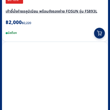
เก้าอี้นั่งถ่ายอลูมิเนียม พร้อมถังรองถ่าย FOSUN รุ่น FS893L
Original
Current
฿
2,000
฿
2,220
price
price
มีสต็อก
was:
is:
฿2,220.
฿2,000.