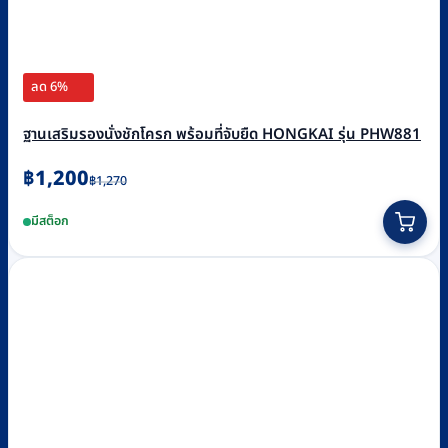
ลด 6%
ฐานเสริมรองนั่งชักโครก พร้อมที่จับยืด HONGKAI รุ่น PHW881
Original
Current
฿
1,200
฿
1,270
price
price
มีสต็อก
was:
is:
฿1,270.
฿1,200.