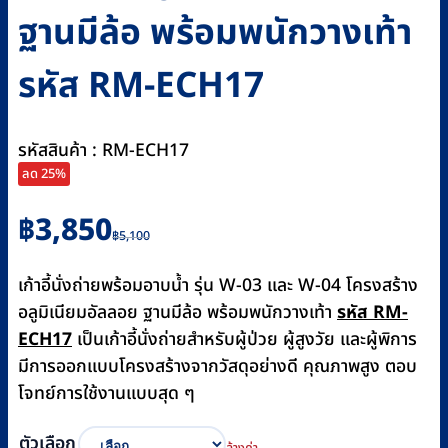
ฐานมีล้อ พร้อมพนักวางเท้า
รหัส RM-ECH17
รหัสสินค้า : RM-ECH17
ลด 25%
Original
Current
฿
3,850
฿
5,100
price
price
was:
is:
เก้าอี้นั่งถ่ายพร้อมอาบน้ำ รุ่น W-03 และ W-04 โครงสร้าง
฿5,100.
฿3,850.
อลูมิเนียมอัลลอย ฐานมีล้อ พร้อมพนักวางเท้า
รหัส RM-
ECH17
เป็นเก้าอี้นั่งถ่ายสำหรับผู้ป่วย ผู้สูงวัย และผู้พิการ
มีการออกแบบโครงสร้างจากวัสดุอย่างดี คุณภาพสูง ตอบ
โจทย์การใช้งานแบบสุด ๆ
ตัวเลือก
ล้างค่า