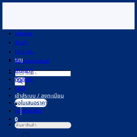
ข้าม
ไป
ยัง
เนื้อหา
หน้าแรก
ร้านค้า
โปรโมชัน
เมนู
ช้อปตามแบรนด์
สาระน่ารู้
Products
ติดต่อเรา
search
FAQ
เข้าสู่ระบบ / ลงทะเบียน
ขอใบเสนอราคา
แจ้งชำระเงิน
0
ค้นหา:
ตะกร้าสินค้า