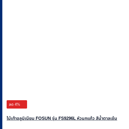
ลด 4%
ไม้เท้าอลูมิเนียม FOSUN รุ่น FS9296L หัวนกแก้ว สีน้ำตาลเข้ม