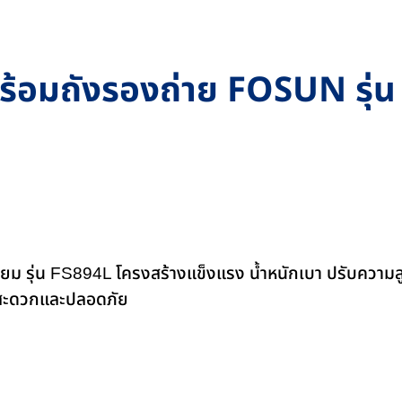
ยม พร้อมถังรองถ่าย FOSUN รุ่
ียม รุ่น FS894L โครงสร้างแข็งแรง น้ำหนักเบา ปรับความสูง
านสะดวกและปลอดภัย