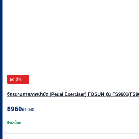
ลด 8%
จักรยานกายภาพบำบัด (Pedal Exerciser) FOSUN รุ่น FS9601(FS960
Original
Current
฿
960
฿
1,040
price
price
was:
is:
มีสต็อก
฿1,040.
฿960.