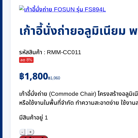
เก้าอี้นั่งถ่ายอลูมิเนี
รหัสสินค้า : RMM-CC011
ลด 8%
Original
Current
฿
1,800
price
price
฿
1,960
was:
is:
฿1,960.
฿1,800.
เก้าอี้นั่งถ่าย (Commode Chair) โครงสร้างอลูมิเน
หรือใช้งานในพื้นที่จำกัด ทำความสะอาดง่าย ใช้ง
มีสินค้าอยู่ 1
จำนวน