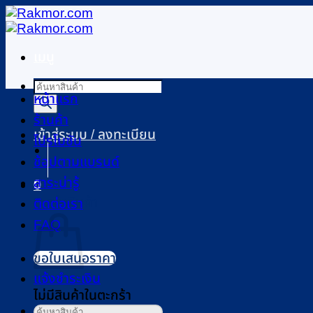
ข้าม
ไป
ยัง
เมนู
เนื้อหา
Products
หน้าแรก
search
ร้านค้า
เข้าสู่ระบบ / ลงทะเบียน
โปรโมชัน
ช้อปตามแบรนด์
0
สาระน่ารู้
ตะกร้าสินค้า
ติดต่อเรา
FAQ
ขอใบเสนอราคา
แจ้งชำระเงิน
ไม่มีสินค้าในตะกร้า
ค้นหา: