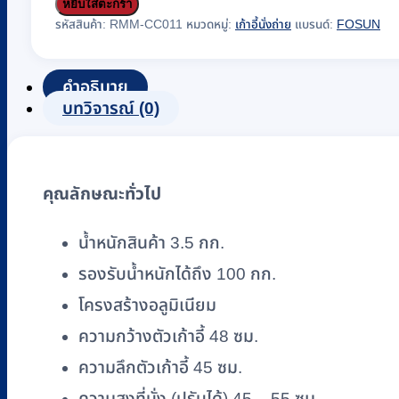
หยิบใส่ตะกร้า
เก้าอี้
รหัสสินค้า:
RMM-CC011
หมวดหมู่:
เก้าอี้นั่งถ่าย
แบรนด์:
FOSUN
นั่ง
ถ่าย
อลู
คำอธิบาย
บทวิจารณ์ (0)
มิ
เนียม
พร้อม
ถัง
คุณลักษณะทั่วไป
รอง
ถ่าย
น้ำหนักสินค้า 3.5 กก.
FOSUN
รองรับน้ำหนักได้ถึง 100 กก.
รุ่น
โครงสร้างอลูมิเนียม
FS894L
พับ
ความกว้างตัวเก้าอี้ 48 ซม.
ได้
ความลึกตัวเก้าอี้ 45 ซม.
ชิ้น
ความสูงที่นั่ง (ปรับได้) 45 – 55 ซม.