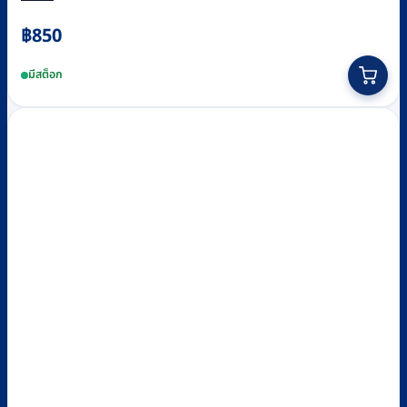
฿
850
มีสต็อก