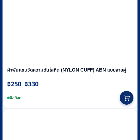
ผ้าพันแขนวัดความดันโลหิต (NYLON CUFF) ABN แบบสายคู่
Price
฿
250
฿
330
–
range:
This
฿250
product
มีสต็อก
through
has
฿330
multiple
variants.
The
options
may