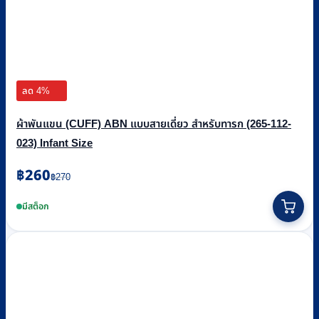
ลด 4%
ผ้าพันแขน (CUFF) ABN แบบสายเดี่ยว สำหรับทารก (265-112-
023) Infant Size
Original
Current
฿
260
฿
270
price
price
was:
is:
มีสต็อก
฿270.
฿260.