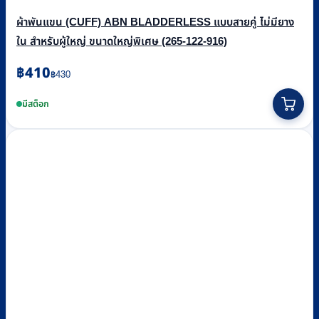
ผ้าพันแขน (CUFF) ABN BLADDERLESS แบบสายคู่ ไม่มียาง
ใน สำหรับผู้ใหญ่ ขนาดใหญ่พิเศษ (265-122-916)
Original
Current
฿
410
฿
430
price
price
was:
is:
มีสต็อก
฿430.
฿410.