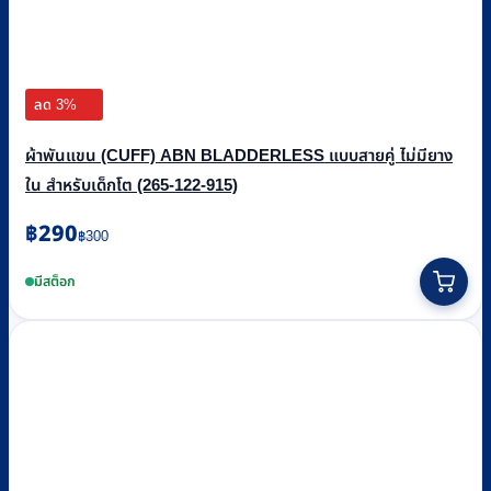
ลด 3%
ผ้าพันแขน (CUFF) ABN BLADDERLESS แบบสายคู่ ไม่มียาง
ใน สำหรับเด็กโต (265-122-915)
Original
Current
฿
290
฿
300
price
price
was:
is:
มีสต็อก
฿300.
฿290.