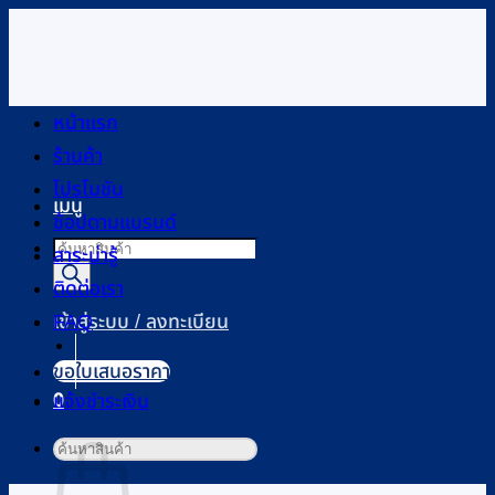
ข้าม
ไป
ยัง
เนื้อหา
หน้าแรก
ร้านค้า
โปรโมชัน
เมนู
ช้อปตามแบรนด์
Products
สาระน่ารู้
search
ติดต่อเรา
FAQ
เข้าสู่ระบบ / ลงทะเบียน
ขอใบเสนอราคา
0
แจ้งชำระเงิน
ตะกร้าสินค้า
ค้นหา: