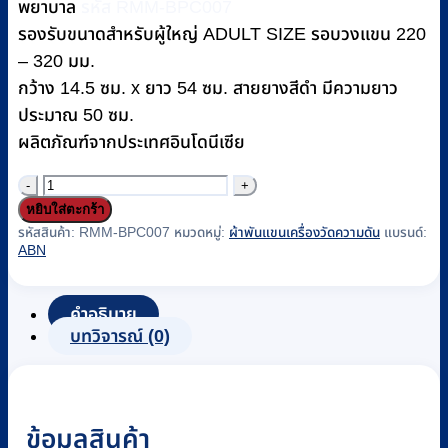
พยาบาล
รหัส RMM-BPC007
รองรับขนาดสำหรับผู้ใหญ่ ADULT SIZE รอบวงแขน 220
– 320 มม.
กว้าง 14.5 ซม. x ยาว 54 ซม. สายยางสีดำ มีความยาว
ประมาณ 50 ซม.
ผลิตภัณฑ์จากประเทศอินโดนีเซีย
จำนวน
หยิบใส่ตะกร้า
ผ้า
รหัสสินค้า:
RMM-BPC007
หมวดหมู่:
ผ้าพันแขนเครื่องวัดความดัน
แบรนด์:
พัน
ABN
แขน
(CUFF)
ABN
คำอธิบาย
BLADDERLESS
บทวิจารณ์ (0)
แบบ
สาย
คู่
ข้อมูลสินค้า
ไม่มี