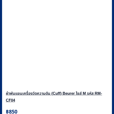
ผ้าพันแขนเครื่องวัดความดัน (Cuff) Beurer ไซส์ M รหัส RM-
CF04
฿
850