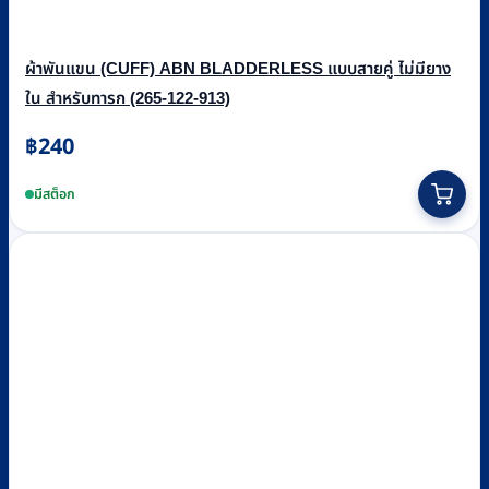
ผ้าพันแขน (CUFF) ABN BLADDERLESS แบบสายคู่ ไม่มียาง
ใน สำหรับทารก (265-122-913)
฿
240
มีสต็อก