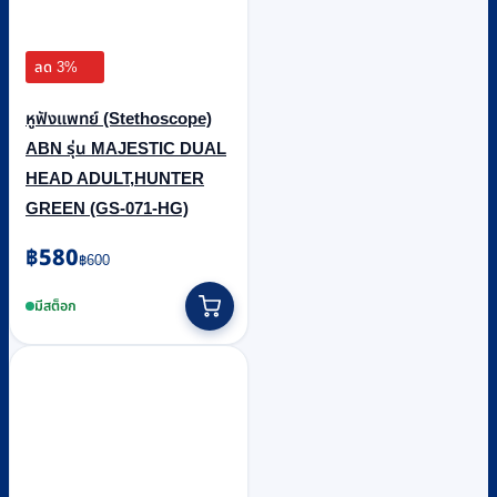
ลด 3%
หูฟังแพทย์ (Stethoscope)
ABN รุ่น MAJESTIC DUAL
HEAD ADULT,HUNTER
GREEN (GS-071-HG)
Original
Current
฿
580
฿
600
price
price
was:
is:
มีสต็อก
฿600.
฿580.