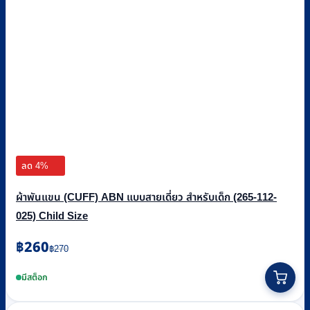
ลด 4%
ผ้าพันแขน (CUFF) ABN แบบสายเดี่ยว สำหรับเด็ก (265-112-
025) Child Size
Original
Current
฿
260
฿
270
price
price
was:
is:
มีสต็อก
฿270.
฿260.