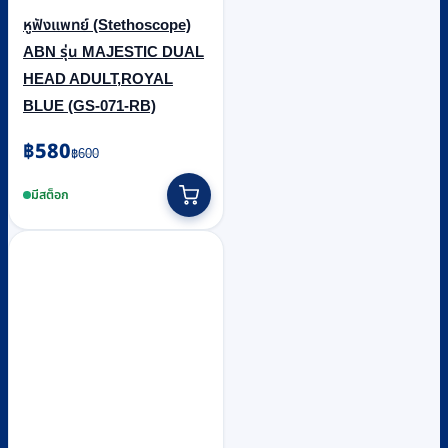
หูฟังแพทย์ (Stethoscope)
ABN รุ่น MAJESTIC DUAL
HEAD ADULT,ROYAL
BLUE (GS-071-RB)
Original
Current
฿
580
฿
600
price
price
was:
is:
มีสต็อก
฿600.
฿580.