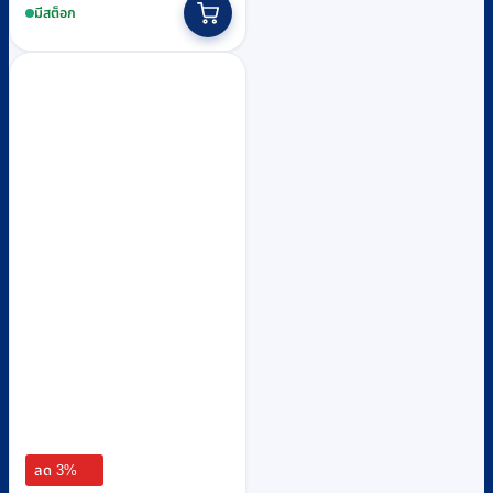
was:
is:
มีสต็อก
฿600.
฿580.
ลด 3%