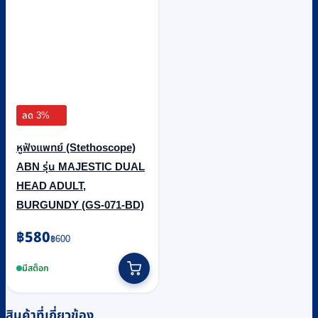
ลด 3%
หูฟังแพทย์ (Stethoscope)
ABN รุ่น MAJESTIC DUAL
HEAD ADULT,
BURGUNDY (GS-071-BD)
Original
Current
฿
580
฿
600
price
price
was:
is:
มีสต็อก
฿600.
฿580.
สินค้าที่เกี่ยวข้อง