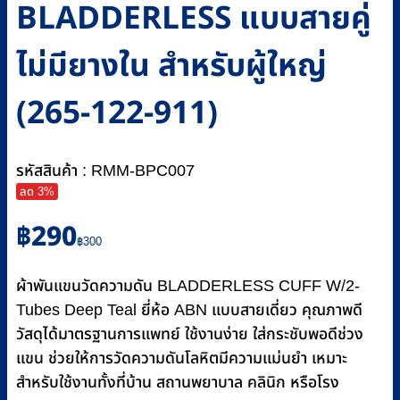
BLADDERLESS แบบสายคู่
ไม่มียางใน สำหรับผู้ใหญ่
(265-122-911)
รหัสสินค้า : RMM-BPC007
ลด 3%
Original
Current
฿
290
price
price
฿
300
was:
is:
฿300.
฿290.
ผ้าพันแขนวัดความดัน BLADDERLESS CUFF W/2-
Tubes Deep Teal ยี่ห้อ ABN แบบสายเดี่ยว คุณภาพดี
วัสดุได้มาตรฐานการแพทย์ ใช้งานง่าย ใส่กระชับพอดีช่วง
แขน ช่วยให้การวัดความดันโลหิตมีความแม่นยำ เหมาะ
สำหรับใช้งานทั้งที่บ้าน สถานพยาบาล คลินิก หรือโรง