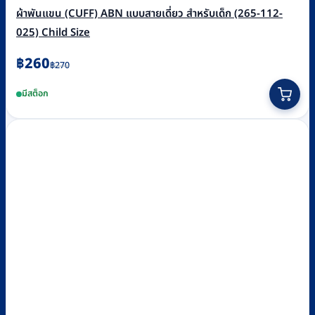
ผ้าพันแขน (CUFF) ABN แบบสายเดี่ยว สำหรับเด็ก (265-112-
025) Child Size
Original
Current
฿
260
฿
270
price
price
มีสต็อก
was:
is:
฿270.
฿260.