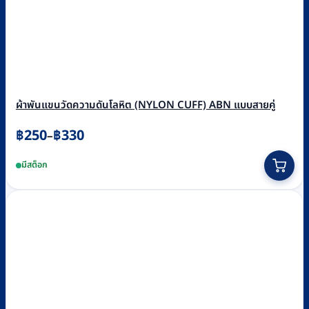
ผ้าพันแขนวัดความดันโลหิต (NYLON CUFF) ABN แบบสายคู่
Price
฿
250
฿
330
–
range:
This
มีสต็อก
฿250
product
through
has
฿330
multiple
variants.
The
options
may
be