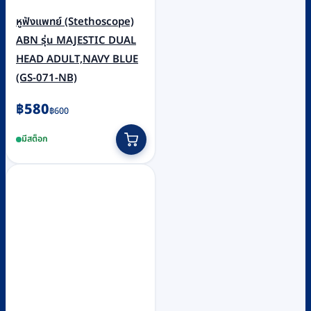
หูฟังแพทย์ (Stethoscope)
ABN รุ่น MAJESTIC DUAL
HEAD ADULT,NAVY BLUE
(GS-071-NB)
Original
Current
฿
580
฿
600
price
price
มีสต็อก
was:
is:
฿600.
฿580.