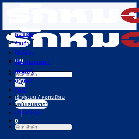
ข้าม
ไป
ยัง
เนื้อหา
หน้าแรก
ร้านค้า
โปรโมชัน
เมนู
ช้อปตามแบรนด์
สาระน่ารู้
Products
ติดต่อเรา
search
FAQ
เข้าสู่ระบบ / ลงทะเบียน
ขอใบเสนอราคา
แจ้งชำระเงิน
0
ค้นหา:
ตะกร้าสินค้า