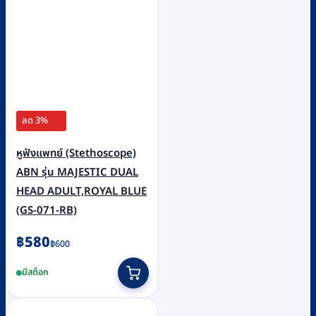
ลด 3%
หูฟังแพทย์ (Stethoscope)
ABN รุ่น MAJESTIC DUAL
HEAD ADULT,ROYAL BLUE
(GS-071-RB)
Original
Current
฿
580
฿
600
price
price
มีสต็อก
was:
is:
฿600.
฿580.