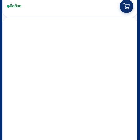
range:
This
มีสต็อก
฿350
product
through
has
฿550
multiple
variants.
The
options
may
be
chosen
on
the
product
page