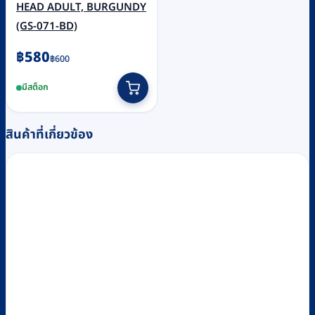
HEAD ADULT, BURGUNDY
(GS-071-BD)
Original
Current
฿
580
฿
600
price
price
มีสต็อก
was:
is:
฿600.
฿580.
สินค้าที่เกี่ยวข้อง