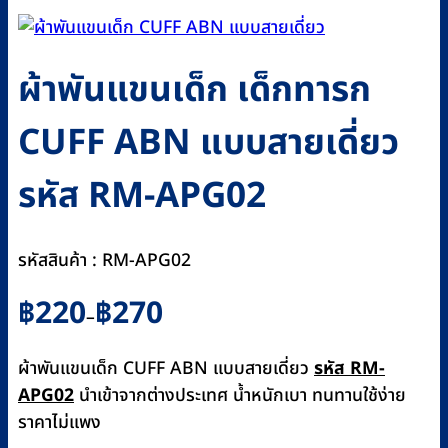
ผ้าพันแขนเด็ก เด็กทารก
CUFF ABN แบบสายเดี่ยว
รหัส RM-APG02
รหัสสินค้า : RM-APG02
Price
฿
220
฿
270
–
range:
฿220
ผ้าพันแขนเด็ก CUFF ABN แบบสายเดี่ยว
รหัส RM-
through
APG02
นำเข้าจากต่างประเทศ น้ำหนักเบา ทนทานใช้ง่าย
฿270
ราคาไม่แพง