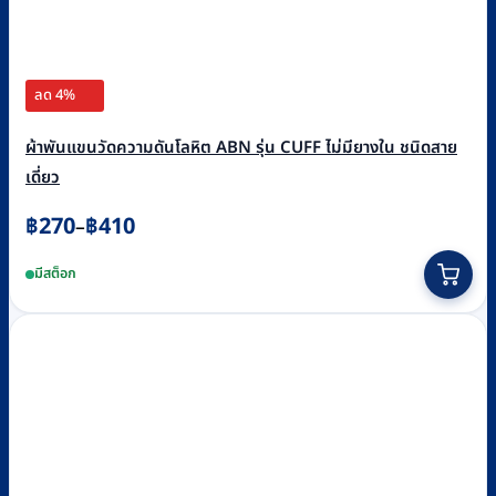
ลด 4%
ผ้าพันแขนวัดความดันโลหิต ABN รุ่น CUFF ไม่มียางใน ชนิดสาย
เดี่ยว
Price
฿
270
฿
410
–
range:
This
มีสต็อก
฿270
product
through
has
฿410
multiple
variants.
The
options
may