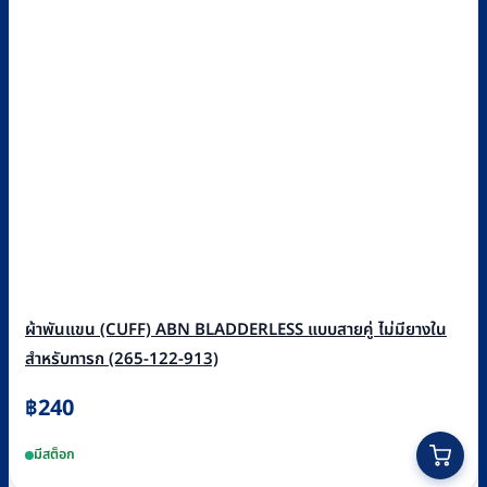
ผ้าพันแขน (CUFF) ABN BLADDERLESS แบบสายคู่ ไม่มียางใน
สำหรับทารก (265-122-913)
฿
240
มีสต็อก