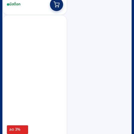
มีสต็อก
was:
is:
฿600.
฿580.
ลด 3%