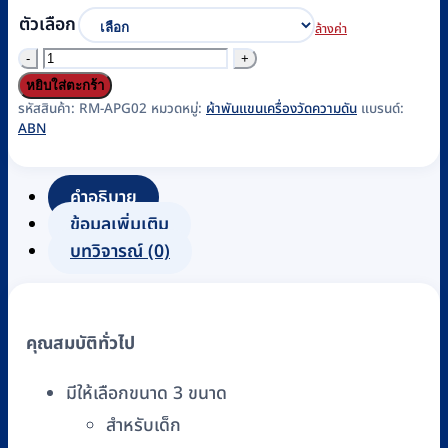
ตัวเลือก
ล้างค่า
จำนวน
ผ้า
หยิบใส่ตะกร้า
พัน
รหัสสินค้า:
RM-APG02
หมวดหมู่:
ผ้าพันแขนเครื่องวัดความดัน
แบรนด์:
ABN
แขน
เด็ก
เด็ก
คำอธิบาย
ทารก
ข้อมูลเพิ่มเติม
CUFF
บทวิจารณ์ (0)
ABN
แบบ
สาย
คุณสมบัติทั่วไป
เดี่ยว
รหัส
มีให้เลือกขนาด 3 ขนาด
RM-
สำหรับเด็ก
APG02