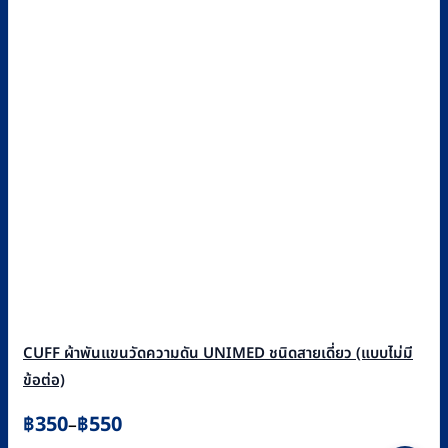
CUFF ผ้าพันแขนวัดความดัน UNIMED ชนิดสายเดี่ยว (แบบไม่มี
ข้อต่อ)
Price
฿
350
฿
550
–