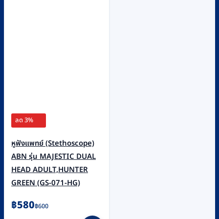
ลด 3%
หูฟังแพทย์ (Stethoscope)
ABN รุ่น MAJESTIC DUAL
HEAD ADULT,HUNTER
GREEN (GS-071-HG)
Original
Current
฿
580
฿
600
price
price