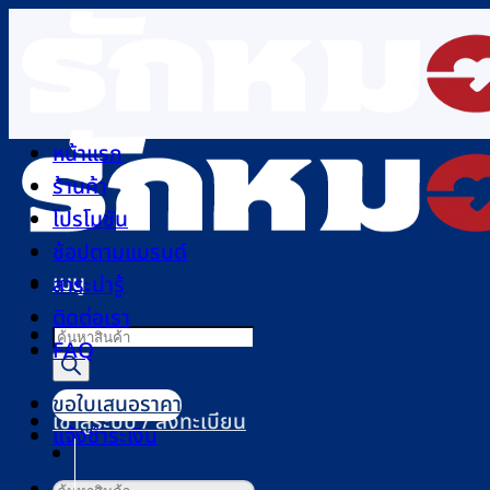
ข้าม
ไป
ยัง
เนื้อหา
หน้าแรก
ร้านค้า
โปรโมชัน
ช้อปตามแบรนด์
เมนู
สาระน่ารู้
ติดต่อเรา
Products
FAQ
search
ขอใบเสนอราคา
เข้าสู่ระบบ / ลงทะเบียน
แจ้งชำระเงิน
ค้นหา: