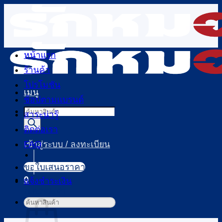
ข้าม
ไป
ยัง
เนื้อหา
หน้าแรก
ร้านค้า
โปรโมชัน
เมนู
ช้อปตามแบรนด์
Products
สาระน่ารู้
search
ติดต่อเรา
FAQ
เข้าสู่ระบบ / ลงทะเบียน
ขอใบเสนอราคา
0
แจ้งชำระเงิน
ตะกร้าสินค้า
ค้นหา: