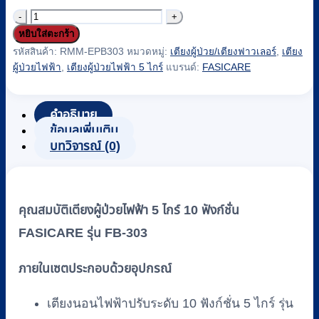
จำนวน
หยิบใส่ตะกร้า
เตียง
รหัสสินค้า:
RMM-EPB303
หมวดหมู่:
เตียงผู้ป่วย/เตียงฟาวเลอร์
,
เตียง
ผู้
ผู้ป่วยไฟฟ้า
,
เตียงผู้ป่วยไฟฟ้า 5 ไกร์
แบรนด์:
FASICARE
ป่วย
ไฟฟ้า
5
คำอธิบาย
ข้อมูลเพิ่มเติม
ไกร์
บทวิจารณ์ (0)
10
ฟัง
ก์ชั่น
FASICARE
คุณสมบัติเตียงผู้ป่วยไฟฟ้า 5 ไกร์ 10 ฟังก์ชั่น
รุ่น
FASICARE รุ่น FB-303
FB-
303
ภายในเซตประกอบด้วยอุปกรณ์
ชิ้น
เตียงนอนไฟฟ้าปรับระดับ 10 ฟังก์ชั่น 5 ไกร์ รุ่น