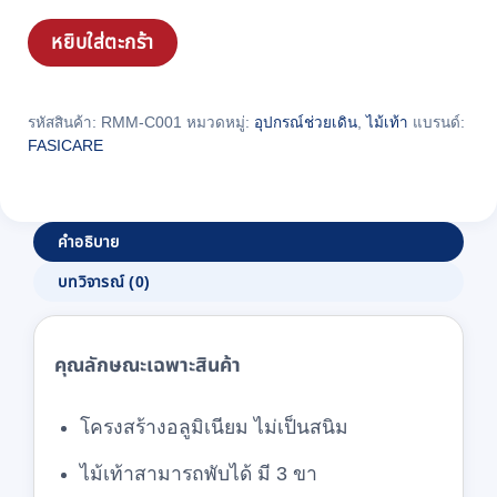
มิ
เนียม
หยิบใส่ตะกร้า
แบบ
ก้าน
ร่ม
รหัสสินค้า:
RMM-C001
หมวดหมู่:
อุปกรณ์ช่วยเดิน
,
ไม้เท้า
แบรนด์:
FASICARE
มี
เก้าอี้
พับ
เก็บ
คำอธิบาย
ได้
บทวิจารณ์ (0)
FASICARE
รุ่น
FA-
คุณลักษณะเฉพาะสินค้า
012
ชิ้น
โครงสร้างอลูมิเนียม ไม่เป็นสนิม
ไม้เท้าสามารถพับได้ มี 3 ขา