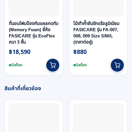
ที่นอนโฟมป้องกันแผลกดทับ
ไม้เท้าค้ำยันรักแร้อลูมิเนียม
(Memory Foam) ยี่ห้อ
FASICARE รุ่น FA-007,
FASICARE รุ่น EcoFlex
008, 009 Size S/M/L
หนา 3 ชั้น
(ราคาต่อคู่)
฿
18,590
฿
880
This
มีสต็อก
มีสต็อก
product
has
multiple
variants.
สินค้าที่เกี่ยวข้อง
The
options
may
be
chosen
on