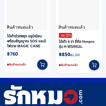
the
product
page
สินค้าหมดแล้ว
สินค้าหมดแล้ว
ลด 32%
ไม้เท้าช่วยพยุง อลูมิเนียม
พร้อมสัญญาณ SOS และมี
ไม้เท้า 4 ขา ยี่ห้อ Hospro
ไฟฉาย MAGIC CANE
รุ่น H-WS9411L
฿
760
฿
850
Original
Current
฿
1,250
price
price
was:
is:
สินค้าหมดแล้ว
สินค้าหมดแล้ว
฿1,250.
฿850.