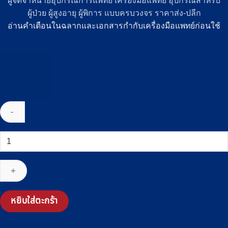
ผู้จัดจำหน่ายอุปกรณ์การแพทย์ เครื่องมือแพทย์ อุปกรณ์สำหรับ
ผู้ป่วย ผู้สูงอายุ ผู้พิการ แบบครบวงจร ราคาส่ง-ปลีก
อ่านคำเตือนในฉลากและเอกสารกำกับเครื่องมือแพทย์ก่อนใช้
จำนวน
ไม้
เท้า
อลู
มิ
เนียม
หยิบใส่ตะกร้า
แบบ
ก้าน