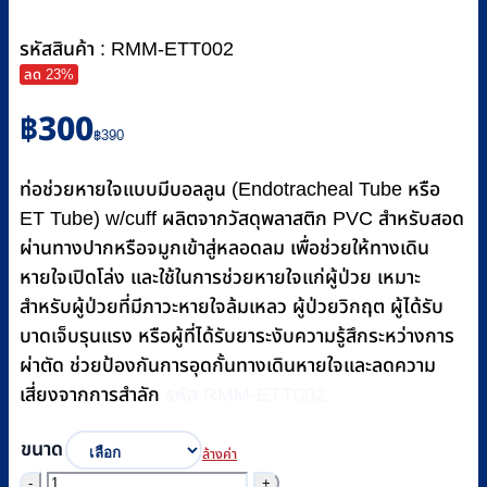
รหัสสินค้า : RMM-ETT002
ลด 23%
Original
Current
฿
300
price
price
฿
390
was:
is:
฿390.
฿300.
ท่อช่วยหายใจแบบมีบอลลูน (Endotracheal Tube หรือ
ET Tube) w/cuff ผลิตจากวัสดุพลาสติก PVC สำหรับสอด
ผ่านทางปากหรือจมูกเข้าสู่หลอดลม เพื่อช่วยให้ทางเดิน
หายใจเปิดโล่ง และใช้ในการช่วยหายใจแก่ผู้ป่วย เหมาะ
สำหรับผู้ป่วยที่มีภาวะหายใจล้มเหลว ผู้ป่วยวิกฤต ผู้ได้รับ
บาดเจ็บรุนแรง หรือผู้ที่ได้รับยาระงับความรู้สึกระหว่างการ
ผ่าตัด ช่วยป้องกันการอุดกั้นทางเดินหายใจและลดความ
เสี่ยงจากการสำลัก
รหัส RMM-ETT002
ขนาด
ล้างค่า
จำนวน