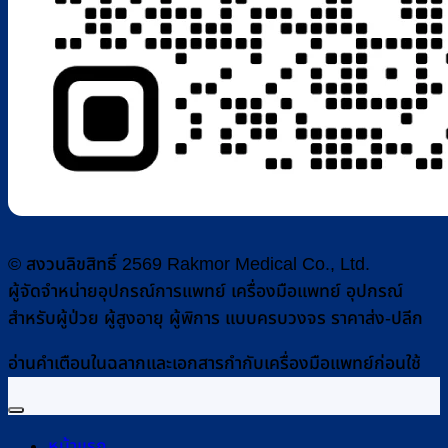
© สงวนลิขสิทธิ์ 2569 Rakmor Medical Co., Ltd.
ผู้จัดจำหน่ายอุปกรณ์การแพทย์ เครื่องมือแพทย์ อุปกรณ์
สำหรับผู้ป่วย ผู้สูงอายุ ผู้พิการ แบบครบวงจร ราคาส่ง-ปลีก
อ่านคำเตือนในฉลากและเอกสารกำกับเครื่องมือแพทย์ก่อนใช้
หน้าแรก