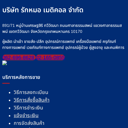
the
product
บริษัท รักหมอ เมดิคอล จำกัด
page
891/71 หมู่บ้านเศรษฐสิริ ทวีวัฒนา ถนนศาลาธรรมสพน์ แขวงศาลาธรรมส
พน์ เขตทวีวัฒนา จังหวัดกรุงเทพมหานคร 10170
ผู้ผลิต นำเข้า ขายส่ง-ปลีก อุปกรณ์การแพทย์ เครื่องมือแพทย์ ครุภัณฑ์
ทางการแพทย์ เวชภัณฑ์ทางการแพทย์ อุปกรณ์ผู้ป่วย ผู้สูงอายุ และคนพิการ
062-696-8628
02-165-0855
บริการหลังการขาย
วิธีการลงทะเบียน
วิธีการสั่งซื้อสินค้า
วิธีการชำระเงิน
แจ้งชำระเงิน
การจัดส่งสินค้า