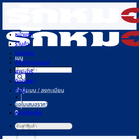
ข้าม
ไป
ยัง
เนื้อหา
หน้าแรก
ร้านค้า
โปรโมชัน
เมนู
ช้อปตามแบรนด์
Products
สาระน่ารู้
search
ติดต่อเรา
FAQ
เข้าสู่ระบบ / ลงทะเบียน
ขอใบเสนอราคา
0
แจ้งชำระเงิน
ตะกร้าสินค้า
ค้นหา: