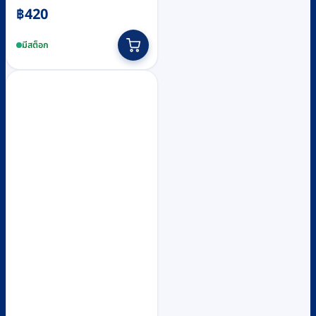
฿
420
This
product
มีสต็อก
has
multiple
variants.
The
options
may
be
chosen
on
the
product
page