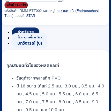
หยิบใส่ตะกร้า
ท่อ
รหัสสินค้า:
RMM-ETT002
หมวดหมู่:
ท่อช่วยหายใจ (Endrotracheal
ช่วย
Tube)
แบรนด์:
STAR
หายใจ
มี
คำอธิบาย
บอลลูน
ข้อมูลเพิ่มเติม
ENDOTRACHEAL
บทวิจารณ์ (0)
TUBE
WITH
CUFF
ยี่ห้อ
คุณสมบัติทั่วไปของผลิตภัณฑ์
STAR
(10
เส้น/
วัสดุทำจากพลาสติก PVC
กล่อง)
มี 16 ขนาด ได้แก่ 2.5 มม., 3.0 มม., 3.5 มม., 4.0
#มี
มม., 4.5 มม., 5.0 มม., 5.5 มม., 6.0 มม., 6.5
16
มม., 7.0 มม., 7.5 มม., 8.0 มม., 8.5 มม., 9.0
ขนาด
ชิ้น
มม., 9.5 มม. และ 10.0 มม.