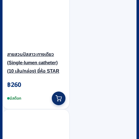
สายสวนปัสสาวะทางเดียว
(Single-lumen catheter)
(10 เส้น/กล่อง) ยี่ห้อ STAR
฿
260
This
product
มีสต็อก
has
multiple
variants.
The
options
may