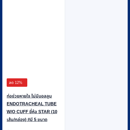
be
chosen
on
the
product
page
ลด 12%
ท่อช่วยหายใจ ไม่มีบอลลูน
ENDOTRACHEAL TUBE
W/O CUFF ยี่ห้อ STAR (10
เส้น/กล่อง) #มี 5 ขนาด