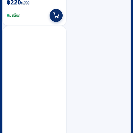
Original
Current
฿
220
฿
250
price
price
This
was:
is:
product
มีสต็อก
฿250.
฿220.
has
multiple
variants.
The
options
may
be
chosen
on
the
product
page