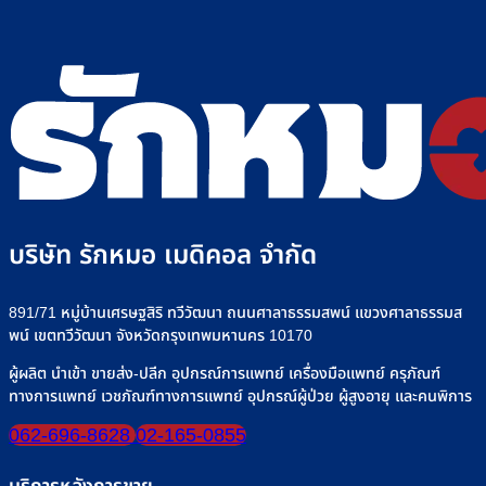
บริษัท รักหมอ เมดิคอล จำกัด
891/71 หมู่บ้านเศรษฐสิริ ทวีวัฒนา ถนนศาลาธรรมสพน์ แขวงศาลาธรรมส
พน์ เขตทวีวัฒนา จังหวัดกรุงเทพมหานคร 10170
ผู้ผลิต นำเข้า ขายส่ง-ปลีก อุปกรณ์การแพทย์ เครื่องมือแพทย์ ครุภัณฑ์
ทางการแพทย์ เวชภัณฑ์ทางการแพทย์ อุปกรณ์ผู้ป่วย ผู้สูงอายุ และคนพิการ
062-696-8628
02-165-0855