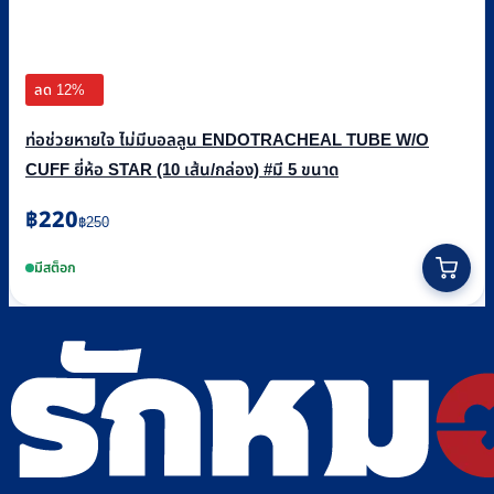
ลด 12%
ท่อช่วยหายใจ ไม่มีบอลลูน ENDOTRACHEAL TUBE W/O
CUFF ยี่ห้อ STAR (10 เส้น/กล่อง) #มี 5 ขนาด
Original
Current
฿
220
฿
250
price
price
This
was:
is:
product
มีสต็อก
฿250.
฿220.
has
multiple
variants.
The
options
may
be
chosen
on