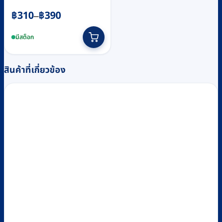
Price
฿
310
฿
390
–
range:
This
฿310
product
มีสต็อก
through
has
฿390
multiple
สินค้าที่เกี่ยวข้อง
variants.
The
options
may
be
chosen
on
the
product
page