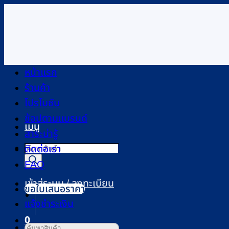
ข้าม
ไป
ยัง
เนื้อหา
หน้าแรก
ร้านค้า
โปรโมชัน
ช้อปตามแบรนด์
เมนู
สาระน่ารู้
Products
ติดต่อเรา
search
FAQ
เข้าสู่ระบบ / ลงทะเบียน
ขอใบเสนอราคา
แจ้งชำระเงิน
0
ค้นหา: