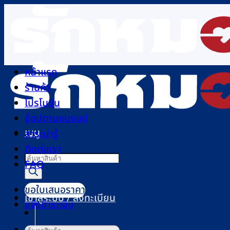
ข้าม
ไป
ยัง
เนื้อหา
หน้าแรก
ร้านค้า
โปรโมชัน
ช้อปตามแบรนด์
เมนู
สาระน่ารู้
ติดต่อเรา
Products
FAQ
search
ขอใบเสนอราคา
เข้าสู่ระบบ / ลงทะเบียน
แจ้งชำระเงิน
ค้นหา: