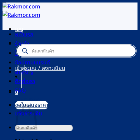
ข้าม
ไป
ยัง
เมนู
เนื้อหา
หน้าแรก
ร้านค้า
Products
search
โปรโมชัน
ช้อปตามแบรนด์
เข้าสู่ระบบ / ลงทะเบียน
สาระน่ารู้
ติดต่อเรา
FAQ
0
ตะกร้าสินค้า
ขอใบเสนอราคา
แจ้งชำระเงิน
ค้นหา: