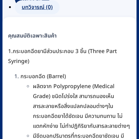
พร้อม
บทวิจารณ์ (0)
เข็ม
เบอร์
26G
คุณสมบัติเฉพาะสินค้า
×
1/2"
1.กระบอกฉีดยามีส่วนประกอบ 3 ชิ้น (Three Part
(ยก
Syringe)
กล่อง
100
กระบอกฉีด (Barrel)
ชิ้น)
ผลิตจาก Polypropylene (Medical
ชิ้น
Grade) ชนิดโปร่งใส สามารถมองเห็น
สารละลายหรือสิ่งแปลกปลอมต่างๆใน
กระบอกฉีดยาได้ชัดเจน มีความทนทาน ไม่
แตกหักง่าย ไม่ทำปฏิกิริยากับสารละลายต่างๆ
มีขีดบอกปริมาตรที่กระบอกฉีดยาชัดเจน มี