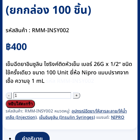
(ยกกล่อง 100 ชิ้น)
รหัสสินค้า : RMM-INSY002
฿
400
เข็มฉีดยาอินซูลิน ไซริงค์ติดหัวเข็ม เบอร์ 26G x 1/2″ ชนิด
ใช้ครั้งเดียว ขนาด 100 Unit ยี่ห้อ Nipro แบบปราศจาก
เชื้อ ความจุ 1 mL
รหัส RMM-INSY002
จำนวน
กระบอก
หยิบใส่ตะกร้า
ฉีดยา
รหัสสินค้า:
RMM-INSY002
หมวดหมู่:
อุปกรณ์ฉีดยา/ให้สารละลาย/ให้น้ำ
เกลือ (Injection)
,
เข็มอินซูลิน (Insulin Syringes)
แบรนด์:
NIPRO
อินซูลิน
1
mL
คำอธิบาย