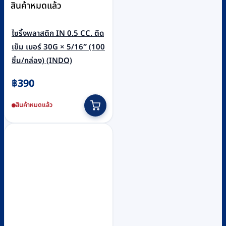
สินค้าหมดแล้ว
ไซริ้งพลาสติก IN 0.5 CC. ติด
เข็ม เบอร์ 30G × 5/16″ (100
ชิ้น/กล่อง) (INDO)
฿
390
สินค้าหมดแล้ว