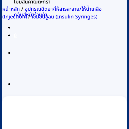
ไม่มีสินค้าในตะกร้า
หน้าหลัก
/
อุปกรณ์ฉีดยา/ให้สารละลาย/ให้น้ำเกลือ
กลับสู่หน้าร้านค้า
(Injection)
/
เข็มอินซูลิน (Insulin Syringes)
0