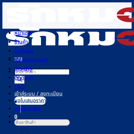
ข้าม
ไป
ยัง
เนื้อหา
หน้าแรก
ร้านค้า
โปรโมชัน
เมนู
ช้อปตามแบรนด์
สาระน่ารู้
Products
ติดต่อเรา
search
FAQ
เข้าสู่ระบบ / ลงทะเบียน
ขอใบเสนอราคา
แจ้งชำระเงิน
0
ค้นหา:
ตะกร้าสินค้า