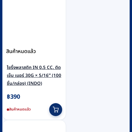
สินค้าหมดแล้ว
ไซริ้งพลาสติก IN 0.5 CC. ติด
เข็ม เบอร์ 30G × 5/16″ (100
ชิ้น/กล่อง) (INDO)
฿
390
สินค้าหมดแล้ว