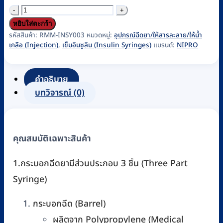
จำนวน
กระบอก
หยิบใส่ตะกร้า
ฉีดยา
รหัสสินค้า:
RMM-INSY003
หมวดหมู่:
อุปกรณ์ฉีดยา/ให้สารละลาย/ให้น้ำ
เกลือ (Injection)
,
เข็มอินซูลิน (Insulin Syringes)
แบรนด์:
NIPRO
อินซูลิน
1
mL
คำอธิบาย
พร้อม
บทวิจารณ์ (0)
เข็ม
เบอร์
27G
คุณสมบัติเฉพาะสินค้า
×
1/2"
1.กระบอกฉีดยามีส่วนประกอบ 3 ชิ้น (Three Part
(ยก
Syringe)
กล่อง
100
กระบอกฉีด (Barrel)
ชิ้น)
ผลิตจาก Polypropylene (Medical