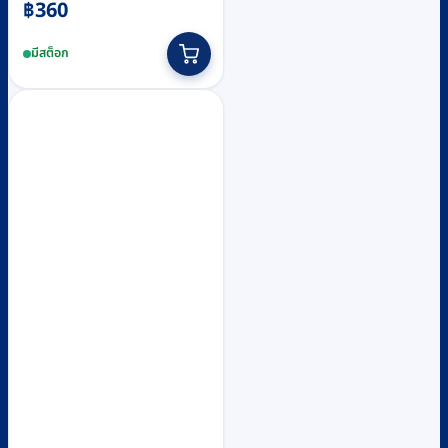
฿
360
มีสต็อก