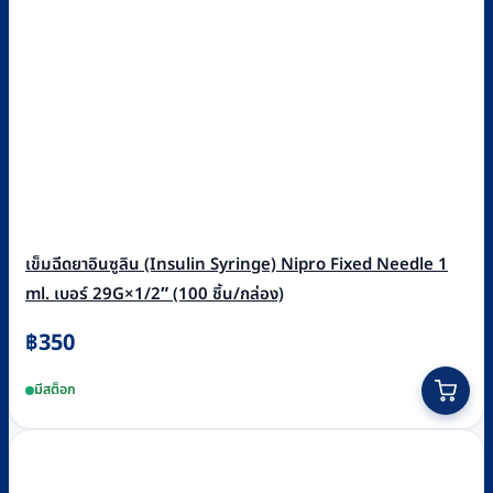
เข็มฉีดยาอินซูลิน (Insulin Syringe) Nipro Fixed Needle 1
ml. เบอร์ 29G×1/2″ (100 ชิ้น/กล่อง)
฿
350
มีสต็อก