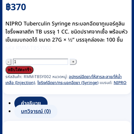
฿
370
NIPRO Tuberculin Syringe กระบอกฉีดยาทูเบอร์คูลิน
ไซริ้งพลาสติก TB บรรจุ 1 CC. ชนิดปราศจากเชื้อ พร้อมหัว
เข็มแบบถอดได้ ขนาด 27G × ½” บรรจุกล่องละ 100 ชิ้น
รหัส RMM-TBSY002
จำนวน
ไซ
หยิบใส่ตะกร้า
ริ้งค์
รหัสสินค้า:
RMM-TBSY002
หมวดหมู่:
อุปกรณ์ฉีดยา/ให้สารละลาย/ให้น้ำ
เกลือ (Injection)
,
ไซริงค์ฉีดยา/กระบอกฉีดยา (Syringe)
แบรนด์:
NIPRO
พลาสติก
1
mL.
คำอธิบาย
(Tuberculin
บทวิจารณ์ (0)
syringe)
ติด
เข็ม