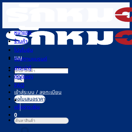
ข้าม
ไป
ยัง
เนื้อหา
หน้าแรก
ร้านค้า
โปรโมชัน
เมนู
ช้อปตามแบรนด์
สาระน่ารู้
Products
ติดต่อเรา
search
FAQ
เข้าสู่ระบบ / ลงทะเบียน
ขอใบเสนอราคา
แจ้งชำระเงิน
0
ค้นหา:
ตะกร้าสินค้า