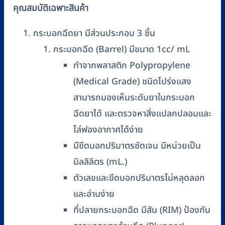
คุณสมบัติเฉพาะสินค้า
เบอร์
27G
กระบอกฉีดยา มีส่วนประกอบ 3 ชิ้น
×
กระบอกฉีด (Barrel) มีขนาด 1cc/ mL
1/2"
ทำจากพลาสติก Polypropylene
NIPRO
บรรจุ
(Medical Grade) ชนิดโปร่งแสง
100
สามารถมองเห็นระดับยาในกระบอก
ชิ้น/
ฉีดยาได้ และตรวจหาสิ่งแปลกปลอมและ
กล่อง
ไล่ฟองอากาศได้ง่าย
ชิ้น
มีขีดบอกปริมาตรชัดเจน มีหน่วยเป็น
มิลลิลิตร (mL.)
ตัวเลขและขีดบอกปริมาตรไม่หลุดลอก
และอ่านง่าย
ที่ปลายกระบอกฉีด มีสัน (RIM) ป้องกัน