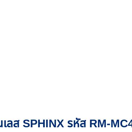
แตนเลส SPHINX รหัส RM-MC