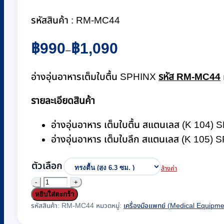
รหัสสินค้า : RM-MC44
Price
฿
990
฿
1,090
–
range:
฿990
อ่างอุ่นอาหารเต็มใบตื้น SPHINX
รหัส RM-MC44
through
฿1,090
รายละเอียดสินค้า
อ่างอุ่นอาหาร เต็มใบตื้น สแตนเลส (K 104)
อ่างอุ่นอาหาร เต็มใบลึก สแตนเลส (K 105)
ตัวเลือก
ล้างค่า
จำนวน
หยิบใส่ตะกร้า
อ่าง
รหัสสินค้า:
RM-MC44
หมวดหมู่:
เครื่องมือแพทย์ (Medical Equipme
อุ่น