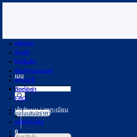
ข้าม
ไป
ยัง
เนื้อหา
หน้าแรก
ร้านค้า
โปรโมชัน
ช้อปตามแบรนด์
เมนู
สาระน่ารู้
Products
ติดต่อเรา
search
FAQ
เข้าสู่ระบบ / ลงทะเบียน
ขอใบเสนอราคา
แจ้งชำระเงิน
0
ค้นหา: