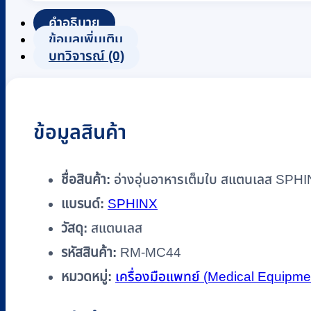
อาหาร
เต็ม
คำอธิบาย
ข้อมูลเพิ่มเติม
ใบ
บทวิจารณ์ (0)
ส
แตน
เลส
SPHINX
ข้อมูลสินค้า
รหัส
RM-
MC44
ชื่อสินค้า:
อ่างอุ่นอาหารเต็มใบ สแตนเลส SP
ชิ้น
แบรนด์:
SPHINX
วัสดุ:
สแตนเลส
รหัสสินค้า:
RM-MC44
หมวดหมู่:
เครื่องมือแพทย์ (Medical Equipme