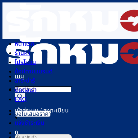
ข้าม
ไป
ยัง
เนื้อหา
หน้าแรก
ร้านค้า
โปรโมชัน
ช้อปตามแบรนด์
เมนู
สาระน่ารู้
Products
ติดต่อเรา
search
FAQ
เข้าสู่ระบบ / ลงทะเบียน
ขอใบเสนอราคา
แจ้งชำระเงิน
0
ค้นหา: