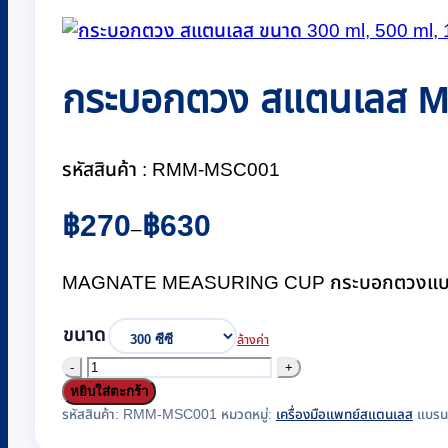
กระบอกตวง สแตนเลส MA
รหัสสินค้า : RMM-MSC001
Price
฿
270
฿
630
–
range:
฿270
MAGNATE MEASURING CUP กระบอกตวงแบบสแตนเลส
through
฿630
ขนาด
ล้างค่า
จำนวน
หยิบใส่ตะกร้า
กระบอก
รหัสสินค้า:
RMM-MSC001
หมวดหมู่:
เครื่องมือแพทย์สแตนเลส
แบรน
ตวง