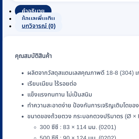
ส
แตน
คำอธิบาย
ข้อมูลเพิ่มเติม
เลส
บทวิจารณ์ (0)
MAGNATE
มี
หู
จับ
คุณสมบัติสินค้า
ขนาด
300,
ผลิตจากวัสดุสแตนเลสคุณภาพดี 18-8 (304) 
500,
เรียบเนียน ไร้รอยต่อ
1000,
2000
แข็งแรงทนทาน ไม่เป็นสนิม
cc
ทำความสะอาดง่าย ป้องกันการเจริญเติบโตของเ
ชิ้น
ขนาดของถ้วยตวง กระบอกตวงปริมาตร (Ø × H)
300 ซีซี : 83 × 114 มม. (0201)
500 ซีซี : 90 × 124 มม. (0202)