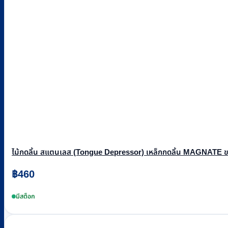
ไม้กดลิ้น สแตนเลส (Tongue Depressor) เหล็กกดลิ้น MAGNATE ขนา
฿
460
มีสต็อก