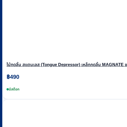
ไม้กดลิ้น สแตนเลส (Tongue Depressor) เหล็กกดลิ้น MAGNATE ขนา
฿
490
มีสต็อก