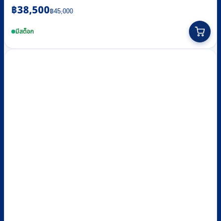
Original
Current
฿
38,500
฿
45,000
price
price
was:
is:
มีสต็อก
฿45,000.
฿38,500.