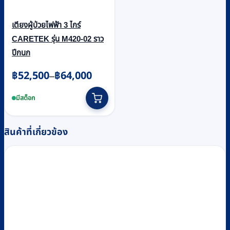
เตียงผู้ป่วยไฟฟ้า 3 ไกร์
CARETEK รุ่น M420-02 ราว
ปีกนก
Price
฿
52,500
฿
64,000
–
range:
This
฿52,500
product
มีสต็อก
through
has
multiple
฿64,000
สินค้าที่เกี่ยวข้อง
variants.
The
options
may
be
chosen
on
the
product
page