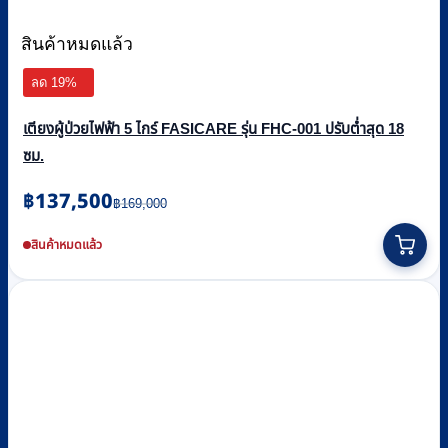
สินค้าหมดแล้ว
ลด 19%
เตียงผู้ป่วยไฟฟ้า 5 ไกร์ FASICARE รุ่น FHC-001 ปรับต่ำสุด 18
ซม.
Original
Current
฿
137,500
฿
169,000
price
price
was:
is:
สินค้าหมดแล้ว
฿169,000.
฿137,500.