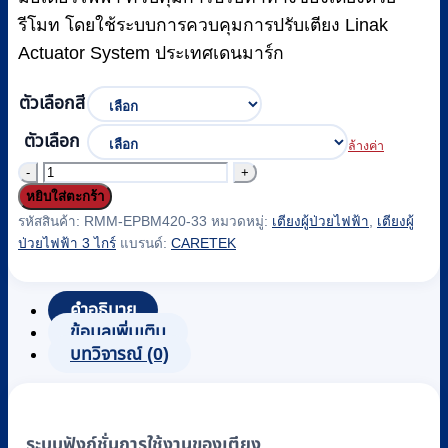
รีโมท โดยใช้ระบบการควบคุมการปรับเตียง Linak
Actuator System ประเทศเดนมาร์ก
ตัวเลือกสี
ตัวเลือก
ล้างค่า
จำนวน
หยิบใส่ตะกร้า
เตียง
รหัสสินค้า:
RMM-EPBM420-33
หมวดหมู่:
เตียงผู้ป่วยไฟฟ้า
,
เตียงผู้
ผู้
ป่วยไฟฟ้า 3 ไกร์
แบรนด์:
CARETEK
ป่วย
ไฟฟ้า
3
คำอธิบาย
ข้อมูลเพิ่มเติม
ไกร์
บทวิจารณ์ (0)
CARETEK
รุ่น
M420-
33
ระบบฟังก์ชั่นการใช้งานของเตียง