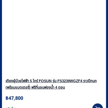
เตียงผู้ป่วยไฟฟ้า 5 ไกร์ FOSUN รุ่น FS3239WGZF4 ราวปีกนก
(พร้อมแบตเตอรี่) ฟรีที่นอนฟองน้ำ 4 ตอน
฿
47,800