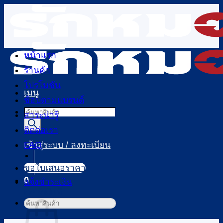
ข้าม
ไป
ยัง
เนื้อหา
หน้าแรก
ร้านค้า
โปรโมชัน
เมนู
ช้อปตามแบรนด์
Products
สาระน่ารู้
search
ติดต่อเรา
FAQ
เข้าสู่ระบบ / ลงทะเบียน
ขอใบเสนอราคา
0
แจ้งชำระเงิน
ตะกร้าสินค้า
ค้นหา: