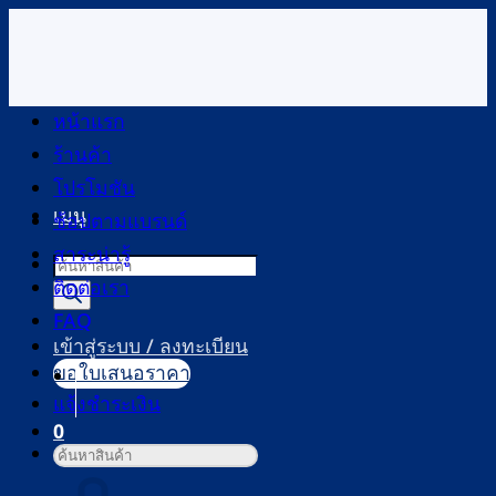
ข้าม
ไป
ยัง
เนื้อหา
หน้าแรก
ร้านค้า
โปรโมชัน
เมนู
ช้อปตามแบรนด์
สาระน่ารู้
Products
ติดต่อเรา
search
FAQ
เข้าสู่ระบบ / ลงทะเบียน
ขอใบเสนอราคา
แจ้งชำระเงิน
0
ค้นหา:
ตะกร้าสินค้า