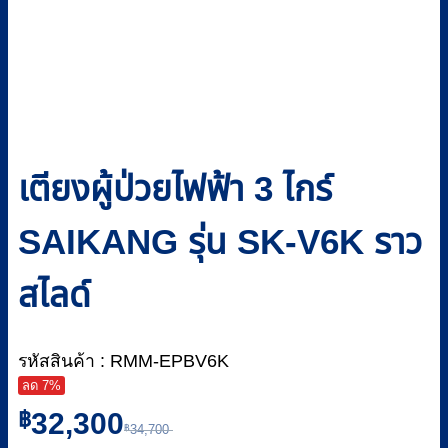
เตียงผู้ป่วยไฟฟ้า 3 ไกร์
SAIKANG รุ่น SK-V6K ราว
สไลด์
รหัสสินค้า : RMM-EPBV6K
ลด 7%
Original
Current
฿
32,300
฿
34,700
price
price