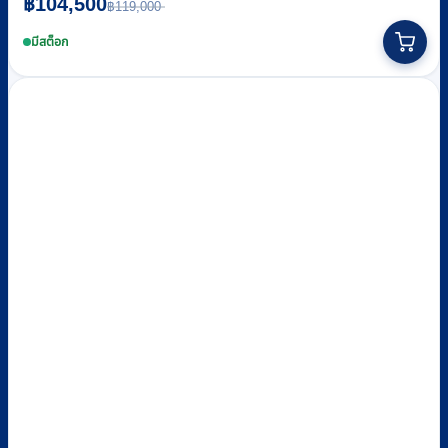
Original
Current
฿
104,500
฿
119,000
price
price
was:
is:
มีสต็อก
฿119,000.
฿104,500.