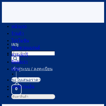
ข้าม
ไป
ยัง
เนื้อหา
หน้าแรก
ร้านค้า
โปรโมชัน
เมนู
ช้อปตามแบรนด์
Products
สาระน่ารู้
search
ติดต่อเรา
FAQ
เข้าสู่ระบบ / ลงทะเบียน
ขอใบเสนอราคา
แจ้งชำระเงิน
0
ค้นหา:
ตะกร้าสินค้า