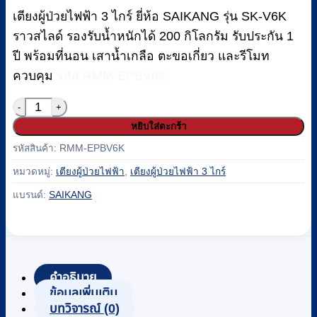
was:
is:
เตียงผู้ป่วยไฟฟ้า 3 ไกร์ ยี่ห้อ SAIKANG รุ่น SK-V6K
฿34,700.
฿32,300.
ราวสไลด์ รองรับน้ำหนักได้ 200 กิโลกรัม รับประกัน 1
ปี พร้อมที่นอน เสาน้ำเกลือ ตะขอเกี่ยว และรีโมท
ควบคุม
รหัส RMM-EPBV6K
จำนวน เตียงผู้ป่วยไฟฟ้า 3 ไกร์ SAIKANG รุ่น SK-V6K รา
หยิบใส่ตะกร้า
รหัสสินค้า:
RMM-EPBV6K
หมวดหมู่:
เตียงผู้ป่วยไฟฟ้า
,
เตียงผู้ป่วยไฟฟ้า 3 ไกร์
แบรนด์:
SAIKANG
คำอธิบาย
ข้อมูลเพิ่มเติม
บทวิจารณ์ (0)