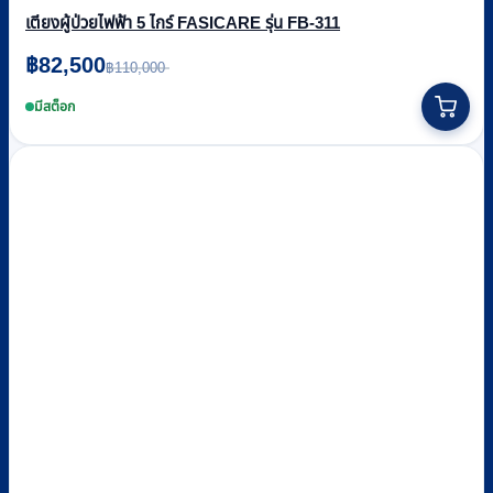
เตียงผู้ป่วยไฟฟ้า 5 ไกร์ FASICARE รุ่น FB-311
Original
Current
฿
82,500
฿
110,000
price
price
was:
is:
มีสต็อก
฿110,000.
฿82,500.