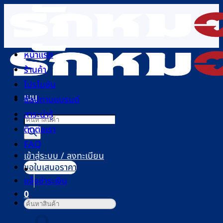
ข้าม
ไป
ยัง
เนื้อหา
หน้าแรก
ร้านค้า
โปรโมชัน
เมนู
ช้อปตามแบรนด์
สาระน่ารู้
Products
ติดต่อเรา
search
FAQ
เข้าสู่ระบบ / ลงทะเบียน
ขอใบเสนอราคา
แจ้งชำระเงิน
0
ค้นหา:
ตะกร้าสินค้า