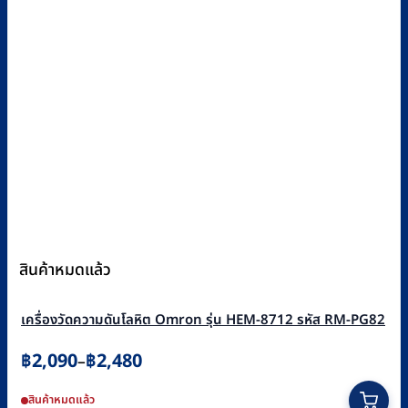
สินค้าหมดแล้ว
เครื่องวัดความดันโลหิต Omron รุ่น HEM-8712 รหัส RM-PG82
Price
฿
2,090
฿
2,480
–
range:
This
สินค้าหมดแล้ว