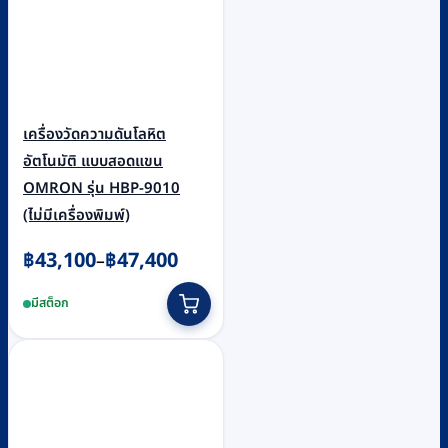
เครื่องวัดความดันโลหิต
อัตโนมัติ แบบสอดแขน
OMRON รุ่น HBP-9010
(ไม่มีเครื่องพิมพ์)
Price
฿
43,100
฿
47,400
–
range:
This
มีสต็อก
฿43,100
product
through
has
฿47,400
multiple
variants.
The