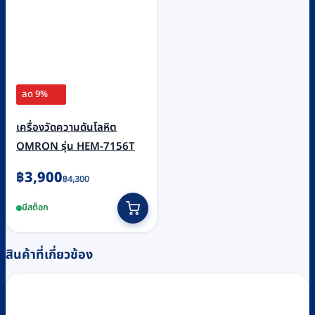
ลด 9%
เครื่องวัดความดันโลหิต
OMRON รุ่น HEM-7156T
Original
Current
฿
3,900
฿
4,300
price
price
มีสต็อก
was:
is:
฿4,300.
฿3,900.
สินค้าที่เกี่ยวข้อง