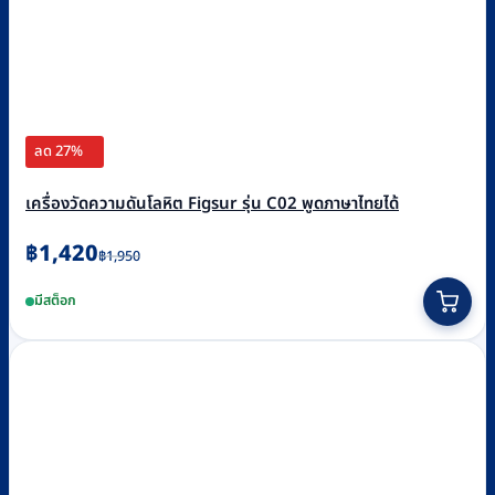
ลด 27%
เครื่องวัดความดันโลหิต Figsur รุ่น C02 พูดภาษาไทยได้
Original
Current
฿
1,420
฿
1,950
price
price
มีสต็อก
was:
is:
฿1,950.
฿1,420.