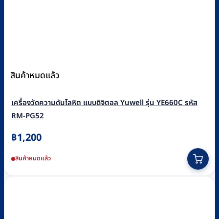
สินค้าหมดแล้ว
เครื่องวัดความดันโลหิต แบบดิจิตอล Yuwell รุ่น YE660C รหัส
RM-PG52
฿
1,200
สินค้าหมดแล้ว