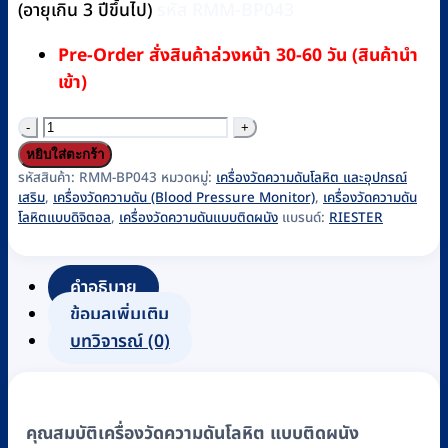
(อายุเกิน 3 ปีขึ้นไป)
รหัส RMM-BP043
Pre-Order สั่งสินค้าล่วงหน้า 30-60 วัน (สินค้านำ
เข้า)
จำนวน
เครื่อง
หยิบใส่ตะกร้า
วัด
รหัสสินค้า:
RMM-BP043
หมวดหมู่:
เครื่องวัดความดันโลหิต และอุปกรณ์
เสริม
,
เครื่องวัดความดัน (Blood Pressure Monitor)
,
เครื่องวัดความดัน
ความ
โลหิตแบบดิจิตอล
,
เครื่องวัดความดันแบบติดผนัง
แบรนด์:
RIESTER
ดัน
โลหิต
คำอธิบาย
แบบ
ข้อมูลเพิ่มเติม
ติด
บทวิจารณ์ (0)
ผนัง
RIESTER
รุ่น
RBP-
คุณสมบัติเครื่องวัดความดันโลหิต แบบติดผนัง