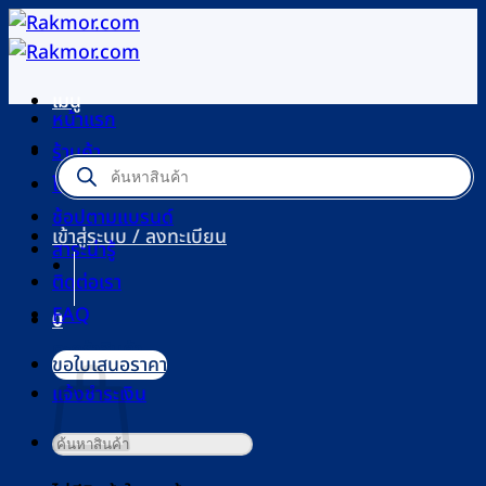
ข้าม
ไป
ยัง
เมนู
เนื้อหา
หน้าแรก
ร้านค้า
Products
search
โปรโมชัน
ช้อปตามแบรนด์
เข้าสู่ระบบ / ลงทะเบียน
สาระน่ารู้
ติดต่อเรา
FAQ
0
ตะกร้าสินค้า
ขอใบเสนอราคา
แจ้งชำระเงิน
ค้นหา: