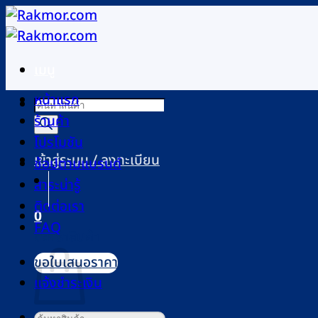
ข้าม
ไป
ยัง
เมนู
เนื้อหา
หน้าแรก
Products
ร้านค้า
search
โปรโมชัน
เข้าสู่ระบบ / ลงทะเบียน
ช้อปตามแบรนด์
สาระน่ารู้
ติดต่อเรา
0
FAQ
ตะกร้าสินค้า
ขอใบเสนอราคา
แจ้งชำระเงิน
ค้นหา: