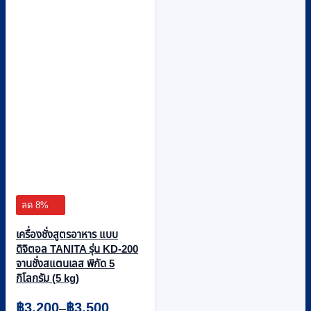
ลด 8%
เครื่องชั่งสูตรอาหาร แบบ
ดิจิตอล TANITA รุ่น KD-200
จานชั่งสแตนเลส พิกัด 5
กิโลกรัม (5 kg)
Price
฿
3,200
฿
3,500
–