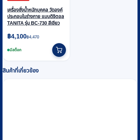
เครื่องชั่งน้ำหนักบุคคล วัดองค์
ประกอบในร่างกาย แบบดิจิตอล
TANITA รุ่น BC-730 สีเขียว
Original
Current
฿
4,100
฿
4,470
price
price
was:
is:
มีสต็อก
฿4,470.
฿4,100.
สินค้าที่เกี่ยวข้อง