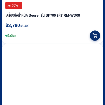
ลด 30%
เครื่องชั่งน้ำหนัก Beurer รุ่น BF700 รหัส RM-WD08
Original
Current
฿
3,780
฿
5,400
price
price
was:
is:
มีสต็อก
฿5,400.
฿3,780.