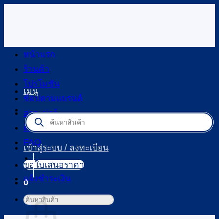
ข้าม
ไป
ยัง
เนื้อหา
หน้าแรก
ร้านค้า
โปรโมชัน
เมนู
ช้อปตามแบรนด์
สาระน่ารู้
Products
search
ติดต่อเรา
FAQ
เข้าสู่ระบบ / ลงทะเบียน
ขอใบเสนอราคา
แจ้งชำระเงิน
0
ตะกร้าสินค้า
ค้นหา: