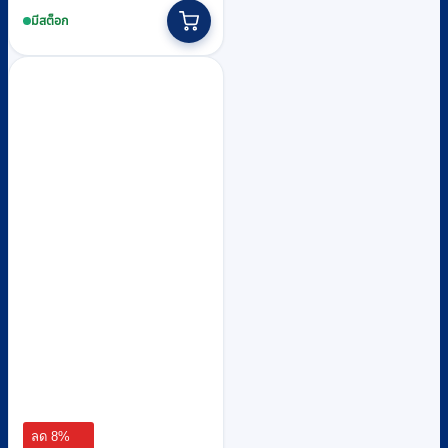
มีสต็อก
ลด 8%