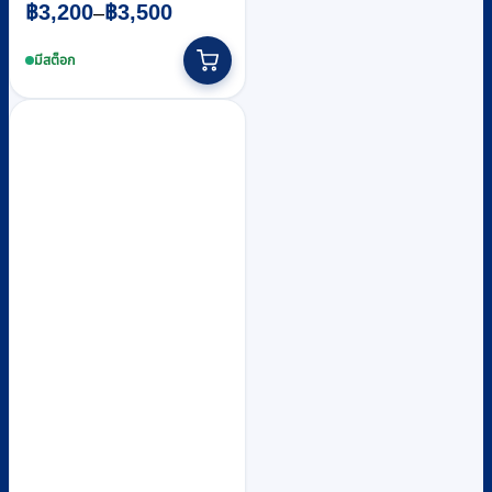
Price
฿
3,200
฿
3,500
–
range:
This
฿3,200
product
มีสต็อก
through
has
multiple
฿3,500
variants.
The
options
may
be
chosen
on
the
product
page