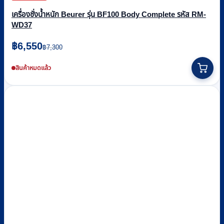
เครื่องชั่งน้ำหนัก Beurer รุ่น BF100 Body Complete รหัส RM-
WD37
Original
Current
฿
6,550
฿
7,300
price
price
was:
is:
สินค้าหมดแล้ว
฿7,300.
฿6,550.