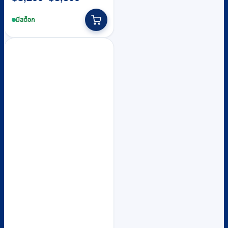
range:
This
฿3,200
product
มีสต็อก
through
has
multiple
฿3,500
variants.
The
options
may
be
chosen
on
the
product
page