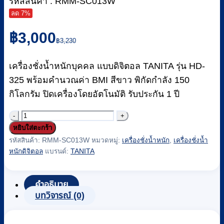
รหัสสินค้า : RMM-SC013W
ลด 7%
Original
Current
฿
3,000
price
price
฿
3,230
was:
is:
฿3,230.
฿3,000.
เครื่องชั่งน้ำหนักบุคคล แบบดิจิตอล TANITA รุ่น HD-
325 พร้อมคำนวณค่า BMI สีขาว พิกัดกำลัง 150
กิโลกรัม ปิดเครื่องโดยอัตโนมัติ รับประกัน 1 ปี
จำนวน
หยิบใส่ตะกร้า
เครื่อง
รหัสสินค้า:
RMM-SC013W
หมวดหมู่:
เครื่องชั่งน้ำหนัก
,
เครื่องชั่งน้ำ
ชั่ง
หนักดิจิตอล
แบรนด์:
TANITA
น้ำ
หนัก
คำอธิบาย
บุคคล
บทวิจารณ์ (0)
แบบ
ดิจิตอล