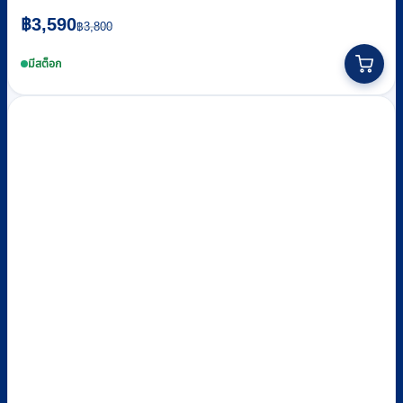
Original
Current
฿
3,590
฿
3,800
price
price
was:
is:
มีสต็อก
฿3,800.
฿3,590.