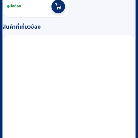
price
price
มีสต็อก
was:
is:
฿12,930.
฿12,200.
สินค้าที่เกี่ยวข้อง