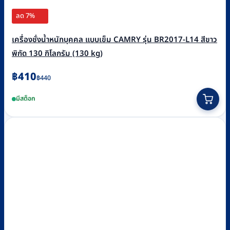
ลด 7%
เครื่องชั่งน้ำหนักบุคคล แบบเข็ม CAMRY รุ่น BR2017-L14 สีขาว
พิกัด 130 กิโลกรัม (130 kg)
Original
Current
฿
410
฿
440
price
price
มีสต็อก
was:
is:
฿440.
฿410.