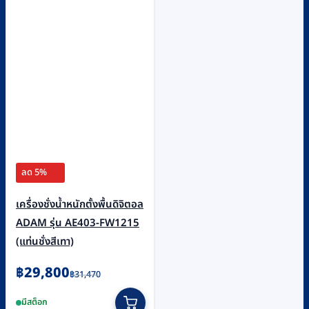
ลด 5%
เครื่องชั่งน้ำหนักตั้งพื้นดิจิตอล
ADAM รุ่น AE403-FW1215
(แท่นชั่งสีเทา)
Original
Current
฿
29,800
฿
31,470
price
price
มีสต็อก
was:
is: