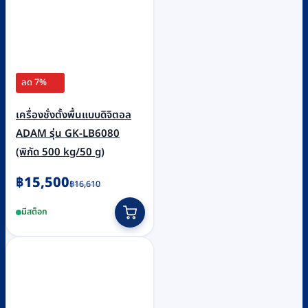
ลด 7%
เครื่องชั่งตั้งพื้นแบบดิจิตอล
ADAM รุ่น GK-LB6080
(พิกัด 500 kg/50 g)
Original
Current
฿
15,500
฿
16,610
price
price
มีสต็อก
was:
is:
฿16,610.
฿15,500.