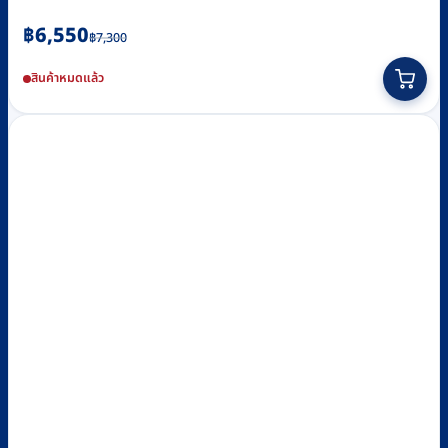
Original
Current
฿
6,550
฿
7,300
price
price
สินค้าหมดแล้ว
was:
is:
฿7,300.
฿6,550.