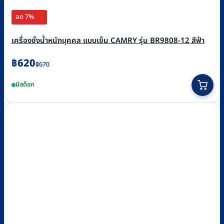
ลด 7%
เครื่องชั่งน้ำหนักบุคคล แบบเข็ม CAMRY รุ่น BR9808-12 สีฟ้า
Original
Current
฿
620
฿
670
price
price
มีสต็อก
was:
is:
฿670.
฿620.