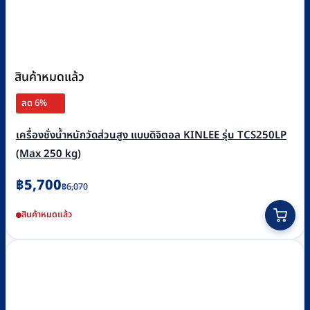
สินค้าหมดแล้ว
ลด 6%
เครื่องชั่งน้ำหนักวัดส่วนสูง แบบดิจิตอล KINLEE รุ่น TCS250LP
(Max 250 kg)
Original
Current
฿
5,700
฿
6,070
price
price
สินค้าหมดแล้ว
was:
is:
฿6,070.
฿5,700.