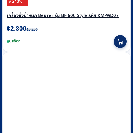
ลด 13%
เครื่องชั่งน้ำหนัก Beurer รุ่น BF 600 Style รหัส RM-WD07
Original
Current
฿
2,800
฿
3,200
price
price
มีสต็อก
was:
is:
฿3,200.
฿2,800.