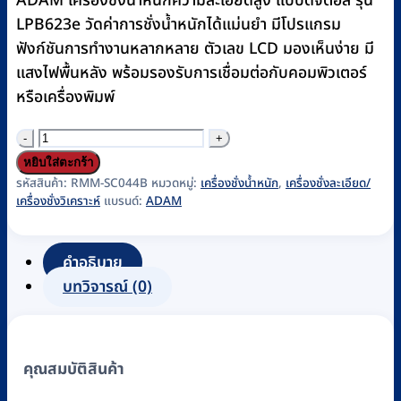
ADAM เครื่องชั่งน้ำหนักความละเอียดสูง แบบดิจิตอล รุ่น
฿43,470.
฿39,600.
LPB623e วัดค่าการชั่งน้ำหนักได้แม่นยำ มีโปรแกรม
ฟังก์ชันการทำงานหลากหลาย ตัวเลข LCD มองเห็นง่าย มี
แสงไฟพื้นหลัง พร้อมรองรับการเชื่อมต่อกับคอมพิวเตอร์
หรือเครื่องพิมพ์
จำนวน
เครื่อง
หยิบใส่ตะกร้า
ชั่ง
รหัสสินค้า:
RMM-SC044B
หมวดหมู่:
เครื่องชั่งน้ำหนัก
,
เครื่องชั่งละเอียด/
เครื่องชั่งวิเคราะห์
แบรนด์:
ADAM
ละเอียด
สูง
มี
คำอธิบาย
ตู้
บทวิจารณ์ (0)
ครอบ
ADAM
รุ่น
คุณสมบัติสินค้า
LPB