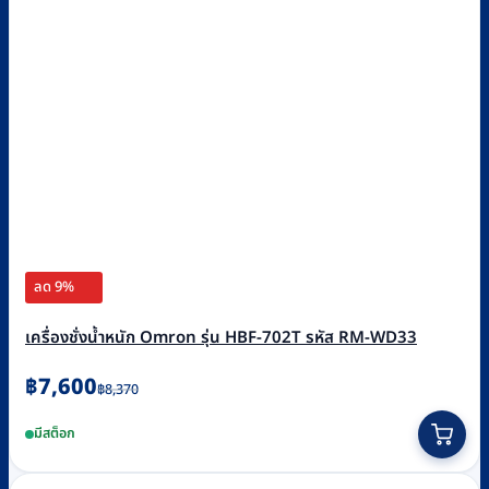
ลด 9%
เครื่องชั่งน้ำหนัก Omron รุ่น HBF-702T รหัส RM-WD33
Original
Current
฿
7,600
฿
8,370
price
price
มีสต็อก
was:
is:
฿8,370.
฿7,600.