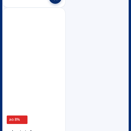
฿31,470.
฿29,800.
ลด 8%