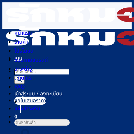
ข้าม
ไป
ยัง
เนื้อหา
หน้าแรก
ร้านค้า
โปรโมชัน
เมนู
ช้อปตามแบรนด์
สาระน่ารู้
Products
ติดต่อเรา
search
FAQ
เข้าสู่ระบบ / ลงทะเบียน
ขอใบเสนอราคา
แจ้งชำระเงิน
0
ค้นหา:
ตะกร้าสินค้า