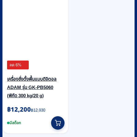
ลด 6%
เครื่องชั่งตั้งพื้นแบบดิจิตอล
ADAM รุ่น GK-PB5060
(พิกัด 300 kg/20 g)
Original
Current
฿
12,200
฿
12,930
price
price
was:
is:
มีสต็อก
฿12,930.
฿12,200.