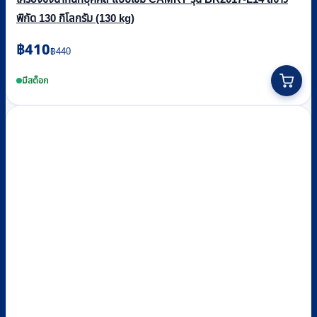
พิกัด 130 กิโลกรัม (130 kg)
Original
Current
฿
410
฿
440
price
price
was:
is:
มีสต็อก
฿440.
฿410.