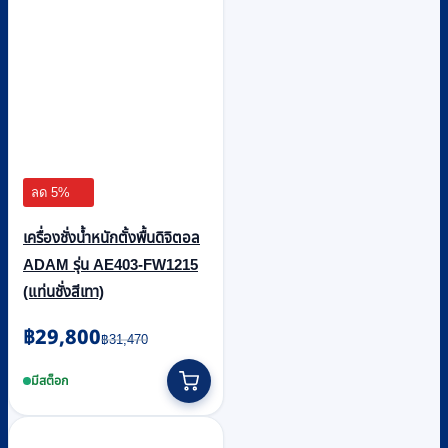
ลด 5%
เครื่องชั่งน้ำหนักตั้งพื้นดิจิตอล
ADAM รุ่น AE403-FW1215
(แท่นชั่งสีเทา)
Original
Current
฿
29,800
฿
31,470
price
price
was:
is:
มีสต็อก
฿31,470.
฿29,800.