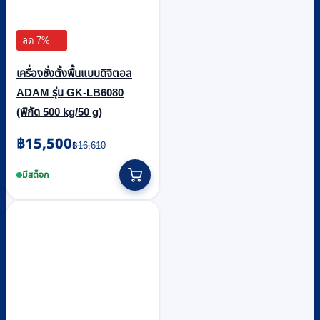
ลด 7%
เครื่องชั่งตั้งพื้นแบบดิจิตอล
ADAM รุ่น GK-LB6080
(พิกัด 500 kg/50 g)
Original
Current
฿
15,500
฿
16,610
price
price
was:
is:
มีสต็อก
฿16,610.
฿15,500.