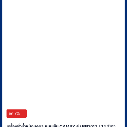
ลด 7%
เครื่องชั่งน้ำหนักบุคคล แบบเข็ม CAMRY รุ่น BR2017-L14 สีขาว