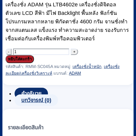
฿27,290.
฿25,000.
เครื่องชั่ง ADAM รุ่น LTB4602e เครื่องชั่งดิจิตอล
ตัวเลข LCD สีฟ้า มีไฟ Backlight พื้นหลัง ฟังก์ชัน
โปรแกรมหลากหลาย พิกัดตาชั่ง 4600 กรัม จานชั่งทำ
จากสแตนเลส แข็งแรง ทำความสะอาดง่าย รองรับการ
เชื่อมต่อกับเครื่องพิมพ์หรือคอมพิวเตอร์
จำนวน
หยิบใส่ตะกร้า
เครื่อง
รหัสสินค้า:
RMM-SC045A
หมวดหมู่:
เครื่องชั่งน้ำหนัก
,
เครื่องชั่ง
ชั่ง
ละเอียด/เครื่องชั่งวิเคราะห์
แบรนด์:
ADAM
ค่า
ละเอียด
คำอธิบาย
สูง
บทวิจารณ์ (0)
แบบ
ดิจิตอล
ADAM
รุ่น
รายละเอียดสินค้า
LTB