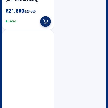
(พิกัด 1000 kg/100 g)
Original
Current
฿
21,600
฿
23,380
price
price
was:
is:
มีสต็อก
฿23,380.
฿21,600.