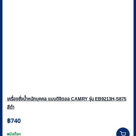
เครื่องชั่งน้ำหนักบุคคล แบบดิจิตอล CAMRY รุ่น EB9213H-S875
สีดำ
฿
740
มีสต็อก