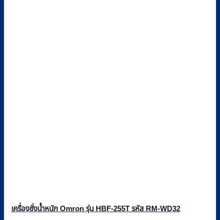
เครื่องชั่งน้ำหนัก Omron รุ่น HBF-255T รหัส RM-WD32