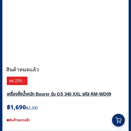
สินค้าหมดแล้ว
ลด 23%
เครื่องชั่งน้ำหนัก Beurer รุ่น GS 340 XXL รหัส RM-WD09
Original
Current
฿
1,690
฿
2,200
price
price
was:
is:
สินค้าหมดแล้ว
฿2,200.
฿1,690.