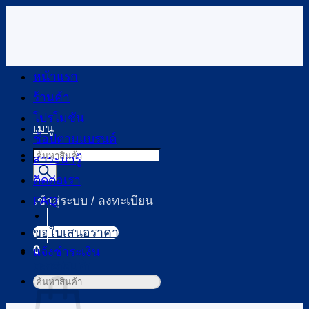
ข้าม
ไป
ยัง
เนื้อหา
หน้าแรก
ร้านค้า
โปรโมชัน
เมนู
ช้อปตามแบรนด์
Products
สาระน่ารู้
search
ติดต่อเรา
FAQ
เข้าสู่ระบบ / ลงทะเบียน
ขอใบเสนอราคา
0
แจ้งชำระเงิน
ตะกร้าสินค้า
ค้นหา: