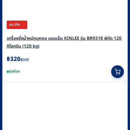
ลด 6%
เครื่องชั่งน้ำหนักบุคคล แบบเข็ม KINLEE รุ่น BR9318 พิกัด 120
กิโลกรัม (120 kg)
Original
Current
฿
320
฿
340
price
price
มีสต็อก
was:
is:
฿340.
฿320.