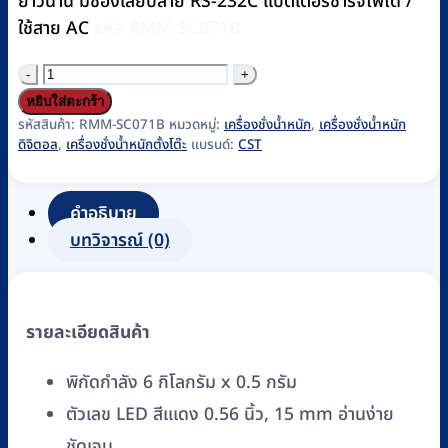
ยาวนาน มีช่องเสียบสาย RS-232C แบตเตอรี่ชาร์จไฟได้ /
ใช้สาย AC
รหัส RMM-SC071B
จำนวน
เครื่อง
หยิบใส่ตะกร้า
ชั่ง
รหัสสินค้า:
RMM-SC071B
หมวดหมู่:
เครื่องชั่งน้ำหนัก
,
เครื่องชั่งน้ำหนัก
ดิจิตอล
,
เครื่องชั่งน้ำหนักตั้งโต๊ะ
แบรนด์:
CST
น้ำ
หนัก
ตั้ง
คำอธิบาย
โต๊ะ
บทวิจารณ์ (0)
แบบ
อิเล็กทรอนิกส์
ยี่ห้อ
รายละเอียดสินค้า
CST
รุ่น
พิกัดกำลัง 6 กิโลกรัม x 0.5 กรัม
CDR-
ตัวเลข LED สีแเดง 0.56 นิ้ว, 15 mm อ่านง่าย
6
ชัดเจน