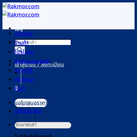
ข้าม
ไป
ยัง
เมนู
เนื้อหา
หน้าแรก
Products
ร้านค้า
search
โปรโมชัน
ช้อปตามแบรนด์
เข้าสู่ระบบ / ลงทะเบียน
สาระน่ารู้
ติดต่อเรา
0
FAQ
ตะกร้าสินค้า
ขอใบเสนอราคา
แจ้งชำระเงิน
ค้นหา:
ไม่มีสินค้าในตะกร้า