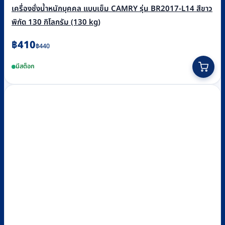
เครื่องชั่งน้ำหนักบุคคล แบบเข็ม CAMRY รุ่น BR2017-L14 สีขาว
พิกัด 130 กิโลกรัม (130 kg)
Original
Current
฿
410
฿
440
price
price
มีสต็อก
was:
is:
฿440.
฿410.