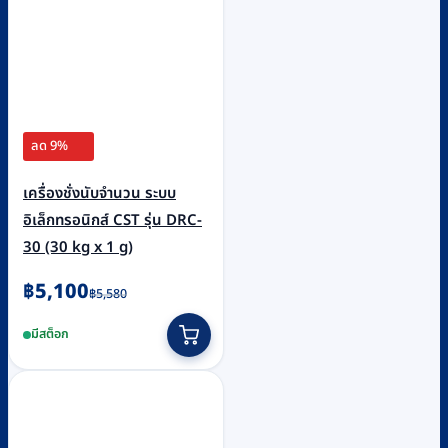
ลด 9%
เครื่องชั่งนับจำนวน ระบบ
อิเล็กทรอนิกส์ CST รุ่น DRC-
30 (30 kg x 1 g)
Original
Current
฿
5,100
฿
5,580
price
price
มีสต็อก
was:
is:
฿5,580.
฿5,100.