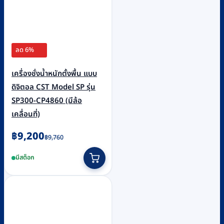
ลด 6%
เครื่องชั่งน้ำหนักตั้งพื้น แบบ
ดิจิตอล CST Model SP รุ่น
SP300-CP4860 (มีล้อ
เคลื่อนที่)
Original
Current
฿
9,200
฿
9,760
price
price
มีสต็อก
was:
is:
฿9,760.
฿9,200.