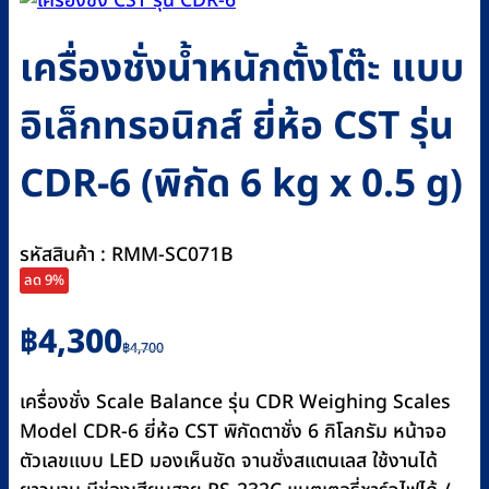
เครื่องชั่งน้ำหนักตั้งโต๊ะ แบบ
อิเล็กทรอนิกส์ ยี่ห้อ CST รุ่น
CDR-6 (พิกัด 6 kg x 0.5 g)
รหัสสินค้า : RMM-SC071B
ลด 9%
Original
Current
฿
4,300
฿
4,700
price
price
was:
is:
เครื่องชั่ง Scale Balance รุ่น CDR Weighing Scales
฿4,700.
฿4,300.
Model CDR-6 ยี่ห้อ CST พิกัดตาชั่ง 6 กิโลกรัม หน้าจอ
ตัวเลขแบบ LED มองเห็นชัด จานชั่งสแตนเลส ใช้งานได้