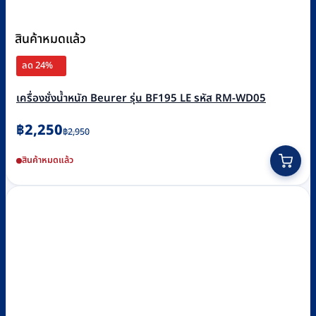
สินค้าหมดแล้ว
ลด 24%
เครื่องชั่งน้ำหนัก Beurer รุ่น BF195 LE รหัส RM-WD05
Original
Current
฿
2,250
฿
2,950
price
price
สินค้าหมดแล้ว
was:
is:
฿2,950.
฿2,250.