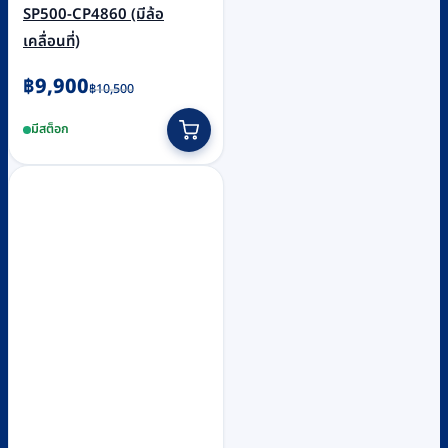
SP500-CP4860 (มีล้อ
เคลื่อนที่)
Original
Current
฿
9,900
฿
10,500
price
price
มีสต็อก
was:
is:
฿10,500.
฿9,900.