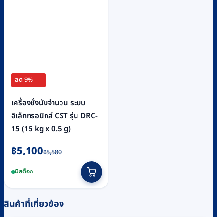
ลด 9%
เครื่องชั่งนับจำนวน ระบบ
อิเล็กทรอนิกส์ CST รุ่น DRC-
15 (15 kg x 0.5 g)
Original
Current
฿
5,100
฿
5,580
price
price
มีสต็อก
was:
is:
฿5,580.
฿5,100.
สินค้าที่เกี่ยวข้อง