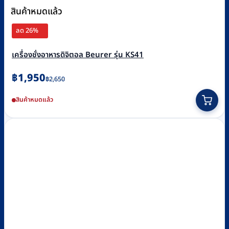
สินค้าหมดแล้ว
ลด 26%
เครื่องชั่งอาหารดิจิตอล Beurer รุ่น KS41
Original
Current
฿
1,950
฿
2,650
price
price
สินค้าหมดแล้ว
was:
is:
฿2,650.
฿1,950.