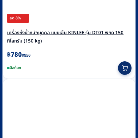
ลด 8%
เครื่องชั่งน้ำหนักบุคคล แบบเข็ม KINLEE รุ่น DT01 พิกัด 150
กิโลกรัม (150 kg)
Original
Current
฿
780
฿
850
price
price
มีสต็อก
was:
is:
฿850.
฿780.