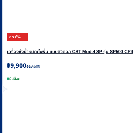
ลด 6%
เครื่องชั่งน้ำหนักตั้งพื้น แบบดิจิตอล CST Model SP รุ่น SP500-CP486
Original
Current
฿
9,900
฿
10,500
price
price
was:
is:
มีสต็อก
฿10,500.
฿9,900.