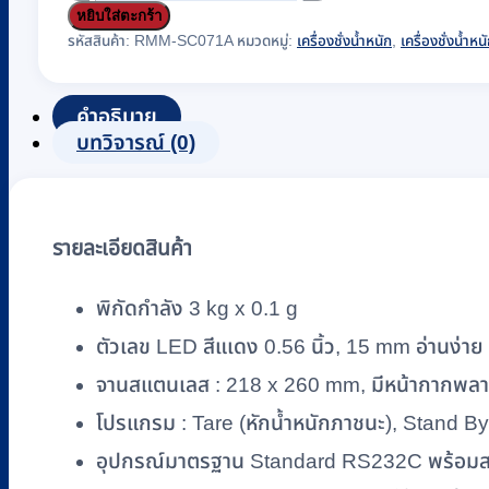
หยิบใส่ตะกร้า
เครื่อง
รหัสสินค้า:
RMM-SC071A
หมวดหมู่:
เครื่องชั่งน้ำหนัก
,
เครื่องชั่งน้ำห
ชั่ง
น้ำ
หนัก
คำอธิบาย
บทวิจารณ์ (0)
ตั้ง
โต๊ะ
แบบ
อิเล็กทรอนิกส์
รายละเอียดสินค้า
ยี่ห้อ
CST
พิกัดกำลัง 3 kg x 0.1 g
รุ่น
ตัวเลข LED สีแเดง 0.56 นิ้ว, 15 mm อ่านง่าย
CDR-
3
จานสแตนเลส : 218 x 260 mm, มีหน้ากากพลาส
(พิกัด
โปรแกรม : Tare (หักน้ำหนักภาชนะ), Stand By โด
3
อุปกรณ์มาตรฐาน Standard RS232C พร้อม
kg
x