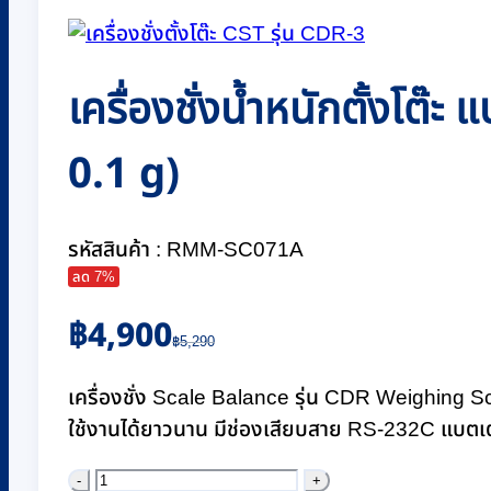
เครื่องชั่งน้ำหนักตั้งโต๊ะ
0.1 g)
รหัสสินค้า : RMM-SC071A
ลด 7%
Original
Current
฿
4,900
price
price
฿
5,290
was:
is:
฿5,290.
฿4,900.
เครื่องชั่ง Scale Balance รุ่น CDR Weighing S
ใช้งานได้ยาวนาน มีช่องเสียบสาย RS-232C แบตเตอ
จำนวน