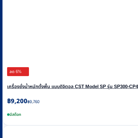
ลด 6%
เครื่องชั่งน้ำหนักตั้งพื้น แบบดิจิตอล CST Model SP รุ่น SP300-CP486
Original
Current
฿
9,200
฿
9,760
price
price
was:
is:
มีสต็อก
฿9,760.
฿9,200.