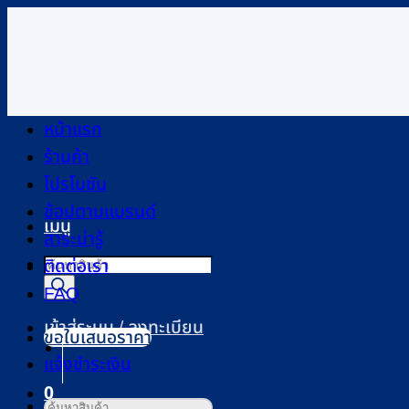
ข้าม
ไป
ยัง
เนื้อหา
หน้าแรก
ร้านค้า
โปรโมชัน
ช้อปตามแบรนด์
เมนู
สาระน่ารู้
Products
ติดต่อเรา
search
FAQ
เข้าสู่ระบบ / ลงทะเบียน
ขอใบเสนอราคา
แจ้งชำระเงิน
0
ค้นหา: