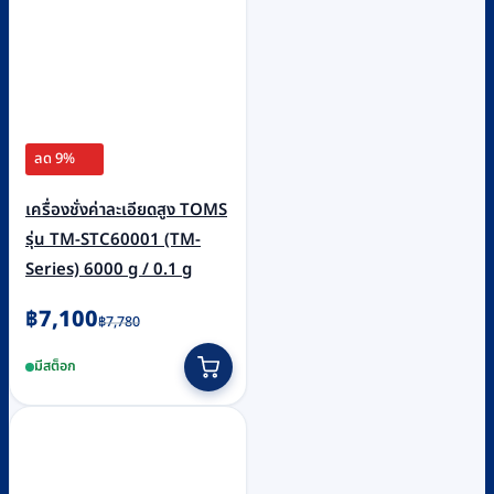
ลด 9%
เครื่องชั่งค่าละเอียดสูง TOMS
รุ่น TM-STC60001 (TM-
Series) 6000 g / 0.1 g
Original
Current
฿
7,100
฿
7,780
price
price
มีสต็อก
was:
is:
฿7,780.
฿7,100.