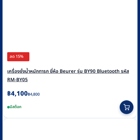
ลด 15%
เครื่องชั่งน้ำหนักทารก ยี่ห้อ Beurer รุ่น BY90 Bluetooth รหัส
RM-BY05
Original
Current
฿
4,100
฿
4,800
price
price
มีสต็อก
was:
is:
฿4,800.
฿4,100.