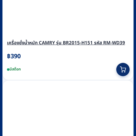
เครื่องชั่งน้ำหนัก CAMRY รุ่น BR2015-H151 รหัส RM-WD39
฿
390
มีสต็อก