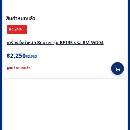
สินค้าหมดแล้ว
ลด 24%
เครื่องชั่งน้ำหนัก Beurer รุ่น BF195 รหัส RM-WD04
Original
Current
฿
2,250
฿
2,950
price
price
สินค้าหมดแล้ว
was:
is:
฿2,950.
฿2,250.