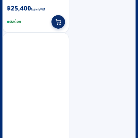
Original
Current
฿
25,400
฿
27,940
price
price
มีสต็อก
was:
is:
฿27,940.
฿25,400.