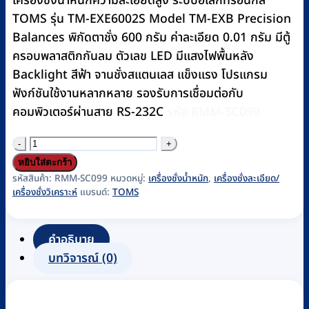
เครื่องชั่งน้ำหนักความละเอียดสูง ระบบอิเล็กทรอนิกส์
฿9,990.
฿9,100.
TOMS รุ่น TM-EXE6002S Model TM-EXB Precision
Balances พิกัดตาชั่ง 600 กรัม ค่าละเอียด 0.01 กรัม มีตู้
ครอบพลาสติกกันลม ตัวเลข LED มีแสงไฟพื้นหลัง
Backlight สีฟ้า จานชั่งสแตนเลส แข็งแรง โปรแกรม
ฟังก์ชันใช้งานหลากหลาย รองรับการเชื่อมต่อกับ
คอมพิวเตอร์ผ่านสาย RS-232C
รหัส RMM-SC099
จำนวน
เครื่อง
หยิบใส่ตะกร้า
ชั่ง
รหัสสินค้า:
RMM-SC099
หมวดหมู่:
เครื่องชั่งน้ำหนัก
,
เครื่องชั่งละเอียด/
เครื่องชั่งวิเคราะห์
แบรนด์:
TOMS
ละเอียด
สูง
แบบ
คำอธิบาย
ดิจิตอล
บทวิจารณ์ (0)
TOMS
รุ่น