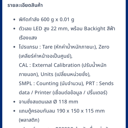
TM-
รายละเอียดสินค้า
EXE6002S
(TM-
พิกัดกำลัง 600 g x 0.01 g
Series)
ตัวเลข LED สูง 22 mm, พร้อม Backight สีฟ้า
มี
เรืองแสง
ตู้
ครอบ
โปรแกรม : Tare (หักค่าน้ำหนักภาชนะ), Zero
กัน
(เคลียร์ค่าหน้าจอเป็นศูนย์),
ลม
CAL : External Calibration (ปรับน้ำหนัก
ชิ้น
ภายนอก), Units (เปลี่ยนหน่วยชั่ง),
SMPL : Counting (นับจำนวน), PRT : Sends
data / Printer (เชื่อมต่อข้อมูล / ปริ้นเตอร์)
จานชั่งสแตนเลส Ø 118 mm
แถมตู้ครอบกันลม 190 x 150 x 115 mm
(พลาสติก)