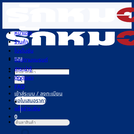
ข้าม
ไป
ยัง
เนื้อหา
หน้าแรก
ร้านค้า
โปรโมชัน
เมนู
ช้อปตามแบรนด์
สาระน่ารู้
Products
ติดต่อเรา
search
FAQ
เข้าสู่ระบบ / ลงทะเบียน
ขอใบเสนอราคา
แจ้งชำระเงิน
0
ค้นหา:
ตะกร้าสินค้า