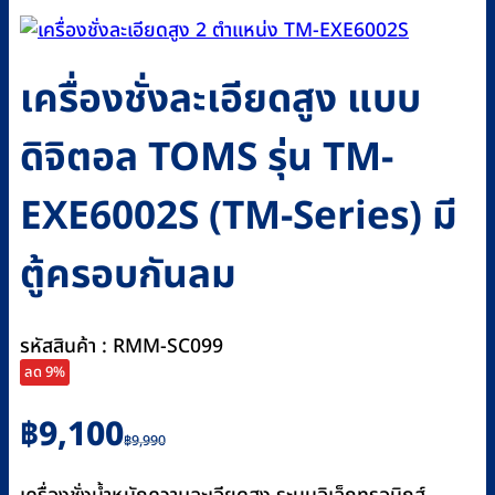
เครื่องชั่งละเอียดสูง แบบ
ดิจิตอล TOMS รุ่น TM-
EXE6002S (TM-Series) มี
ตู้ครอบกันลม
รหัสสินค้า : RMM-SC099
ลด 9%
Original
Current
฿
9,100
฿
9,990
price
price
was:
is: