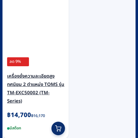
ลด 9%
เครื่องชั่งความละเอียดสูง
ทศนิยม 2 ตำแหน่ง TOMS รุ่น
TM-EXC50002 (TM-
Series)
Original
Current
฿
14,700
฿
16,170
price
price
มีสต็อก
was:
is: