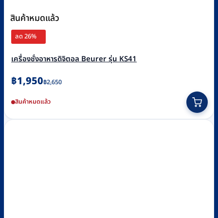
สินค้าหมดแล้ว
ลด 26%
เครื่องชั่งอาหารดิจิตอล Beurer รุ่น KS41
Original
Current
฿
1,950
฿
2,650
price
price
สินค้าหมดแล้ว
was:
is:
฿2,650.
฿1,950.