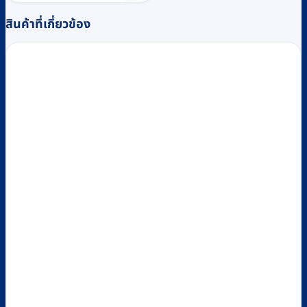
฿16,170.
฿14,700.
สินค้าที่เกี่ยวข้อง