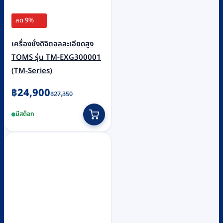
ลด 9%
เครื่องชั่งดิจิตอลละเอียดสูง
TOMS รุ่น TM-EXG300001
(TM-Series)
Original
Current
฿
24,900
฿
27,350
price
price
มีสต็อก
was:
is:
฿27,350.
฿24,900.