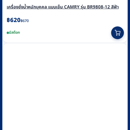
เครื่องชั่งน้ำหนักบุคคล แบบเข็ม CAMRY รุ่น BR9808-12 สีฟ้า
Original
Current
฿
620
฿
670
price
price
มีสต็อก
was:
is:
฿670.
฿620.