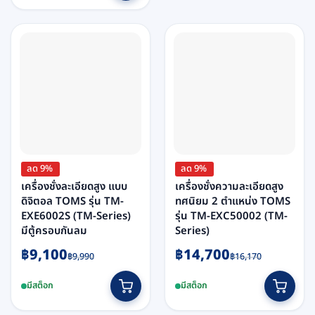
ลด 9%
ลด 9%
เครื่องชั่งละเอียดสูง แบบ
เครื่องชั่งความละเอียดสูง
ดิจิตอล TOMS รุ่น TM-
ทศนิยม 2 ตำแหน่ง TOMS
EXE6002S (TM-Series)
รุ่น TM-EXC50002 (TM-
มีตู้ครอบกันลม
Series)
Original
Current
Original
Current
฿
9,100
฿
14,700
฿
9,990
฿
16,170
price
price
price
price
was:
is:
was:
is:
มีสต็อก
มีสต็อก
฿9,990.
฿9,100.
฿16,170.
฿14,700.