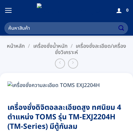
ข้าม
0
ไป
ยัง
ค้นหา:
เนื้อหา
หน้าหลัก
/
เครื่องชั่งน้ำหนัก
/
เครื่องชั่งละเอียด/เครื่อง
ชั่งวิเคราะห์
เครื่องชั่งดิจิตอลละเอียดสูง ทศนิยม 4
ตำแหน่ง TOMS รุ่น TM-EXJ2204H
(TM-Series) มีตู้กันลม