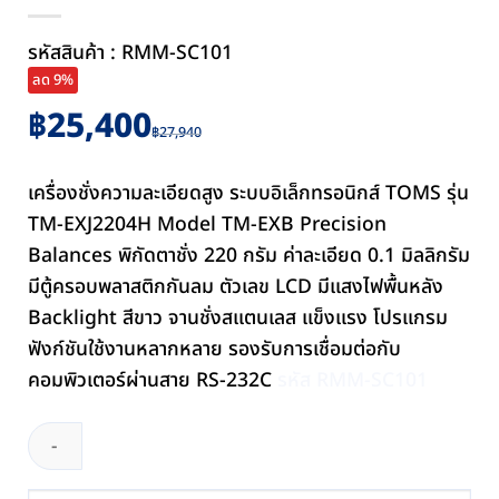
รหัสสินค้า : RMM-SC101
ลด 9%
Original
Current
฿
25,400
฿
27,940
price
price
was:
is:
เครื่องชั่งความละเอียดสูง ระบบอิเล็กทรอนิกส์ TOMS รุ่น
฿27,940.
฿25,400.
TM-EXJ2204H Model TM-EXB Precision
Balances พิกัดตาชั่ง 220 กรัม ค่าละเอียด 0.1 มิลลิกรัม
มีตู้ครอบพลาสติกกันลม ตัวเลข LCD มีแสงไฟพื้นหลัง
Backlight สีขาว จานชั่งสแตนเลส แข็งแรง โปรแกรม
ฟังก์ชันใช้งานหลากหลาย รองรับการเชื่อมต่อกับ
คอมพิวเตอร์ผ่านสาย RS-232C
รหัส RMM-SC101