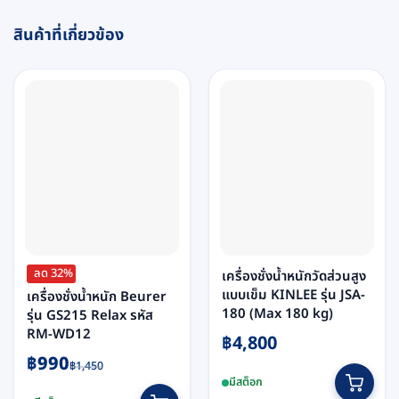
สินค้าที่เกี่ยวข้อง
ลด 32%
เครื่องชั่งน้ำหนักวัดส่วนสูง
แบบเข็ม KINLEE รุ่น JSA-
เครื่องชั่งน้ำหนัก Beurer
180 (Max 180 kg)
รุ่น GS215 Relax รหัส
RM-WD12
฿
4,800
Original
Current
฿
990
฿
1,450
price
price
มีสต็อก