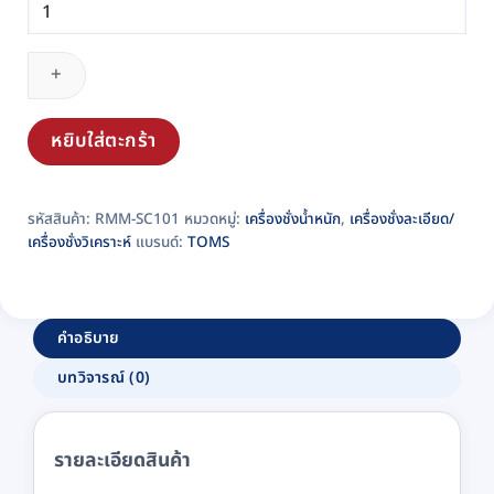
จำนวน
เครื่อง
ชั่ง
ดิจิตอล
ละเอียด
สูง
หยิบใส่ตะกร้า
ทศนิยม
4
รหัสสินค้า:
RMM-SC101
หมวดหมู่:
เครื่องชั่งน้ำหนัก
,
เครื่องชั่งละเอียด/
ตำแหน่ง
เครื่องชั่งวิเคราะห์
แบรนด์:
TOMS
TOMS
รุ่น
TM-
EXJ2204H
คำอธิบาย
(TM-
บทวิจารณ์ (0)
Series)
มี
ตู้
รายละเอียดสินค้า
กัน