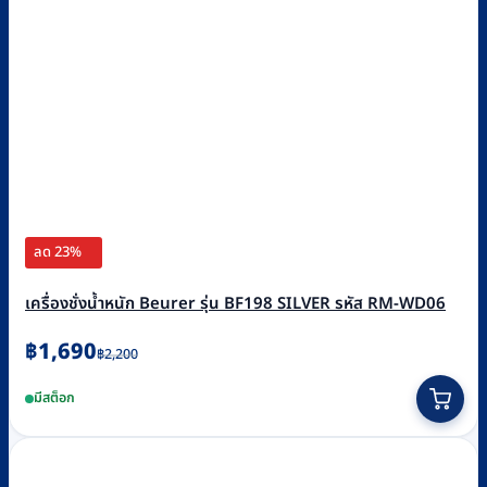
ลด 23%
เครื่องชั่งน้ำหนัก Beurer รุ่น BF198 SILVER รหัส RM-WD06
Original
Current
฿
1,690
฿
2,200
price
price
มีสต็อก
was:
is:
฿2,200.
฿1,690.