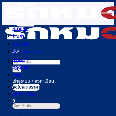
ข้าม
ไป
ยัง
เนื้อหา
หน้าแรก
ร้านค้า
โปรโมชัน
เมนู
ช้อปตามแบรนด์
สาระน่ารู้
Products
ติดต่อเรา
search
FAQ
เข้าสู่ระบบ / ลงทะเบียน
ขอใบเสนอราคา
แจ้งชำระเงิน
0
ค้นหา:
ตะกร้าสินค้า