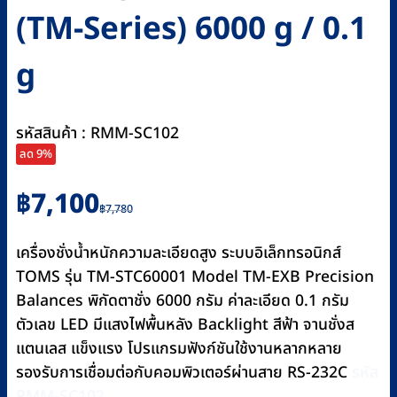
(TM-Series) 6000 g / 0.1
g
รหัสสินค้า : RMM-SC102
ลด 9%
Original
Current
฿
7,100
฿
7,780
price
price
was:
is:
เครื่องชั่งน้ำหนักความละเอียดสูง ระบบอิเล็กทรอนิกส์
฿7,780.
฿7,100.
TOMS รุ่น TM-STC60001 Model TM-EXB Precision
Balances พิกัดตาชั่ง 6000 กรัม ค่าละเอียด 0.1 กรัม
ตัวเลข LED มีแสงไฟพื้นหลัง Backlight สีฟ้า จานชั่งส
แตนเลส แข็งแรง โปรแกรมฟังก์ชันใช้งานหลากหลาย
รองรับการเชื่อมต่อกับคอมพิวเตอร์ผ่านสาย RS-232C
รหัส
RMM-SC102