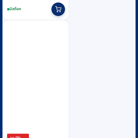
price
price
มีสต็อก
was:
is:
฿9,990.
฿9,100.