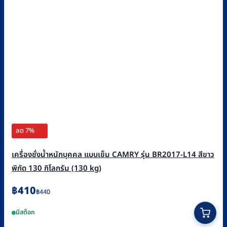
ลด 7%
เครื่องชั่งน้ำหนักบุคคล แบบเข็ม CAMRY รุ่น BR2017-L14 สีขาว
พิกัด 130 กิโลกรัม (130 kg)
Original
Current
฿
410
฿
440
price
price
มีสต็อก
was:
is: