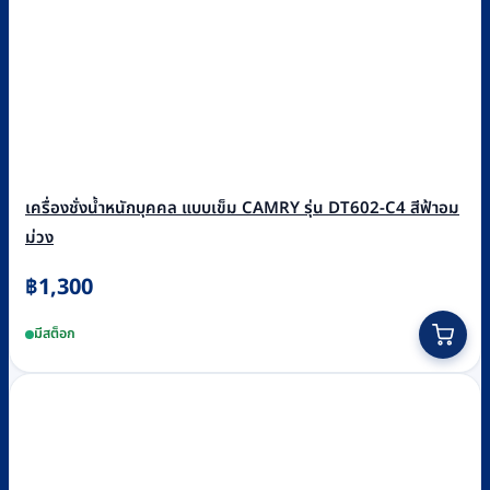
เครื่องชั่งน้ำหนักบุคคล แบบเข็ม CAMRY รุ่น DT602-C4 สีฟ้าอม
ม่วง
฿
1,300
มีสต็อก