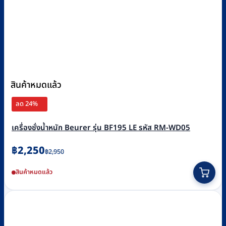
สินค้าหมดแล้ว
ลด 24%
เครื่องชั่งน้ำหนัก Beurer รุ่น BF195 LE รหัส RM-WD05
Original
Current
฿
2,250
฿
2,950
price
price
สินค้าหมดแล้ว
was:
is:
฿2,950.
฿2,250.