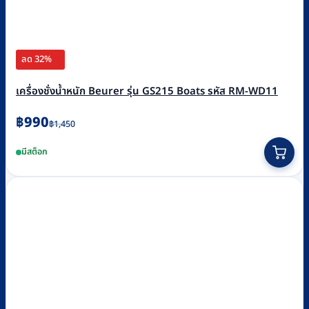
ลด 32%
เครื่องชั่งน้ำหนัก Beurer รุ่น GS215 Boats รหัส RM-WD11
Original
Current
฿
990
฿
1,450
price
price
มีสต็อก
was:
is:
฿1,450.
฿990.