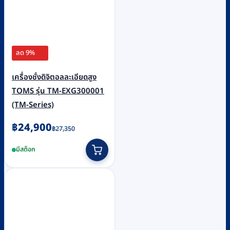
ลด 9%
เครื่องชั่งดิจิตอลละเอียดสูง
TOMS รุ่น TM-EXG300001
(TM-Series)
Original
Current
฿
24,900
฿
27,350
price
price
มีสต็อก
was:
is:
฿27,350.
฿24,900.