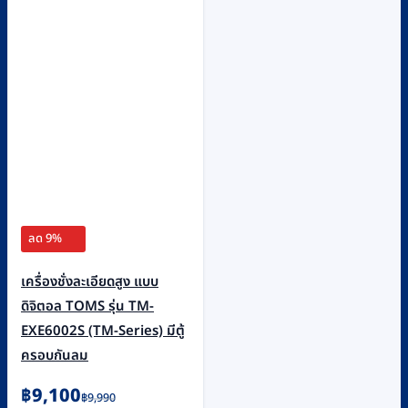
ลด 9%
เครื่องชั่งละเอียดสูง แบบ
ดิจิตอล TOMS รุ่น TM-
EXE6002S (TM-Series) มีตู้
ครอบกันลม
Original
Current
฿
9,100
฿
9,990