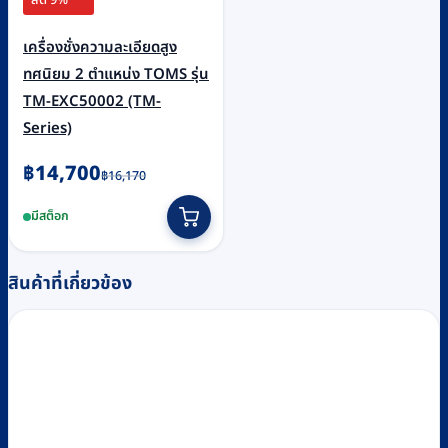
ลด 9%
เครื่องชั่งความละเอียดสูง
ทศนิยม 2 ตำแหน่ง TOMS รุ่น
TM-EXC50002 (TM-
Series)
Original
Current
฿
14,700
฿
16,170
price
price
มีสต็อก
was:
is:
฿16,170.
฿14,700.
สินค้าที่เกี่ยวข้อง