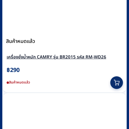
สินค้าหมดแล้ว
เครื่องชั่งน้ำหนัก CAMRY รุ่น BR2015 รหัส RM-WD26
฿
290
This
สินค้าหมดแล้ว
product
has
multiple
variants.
The
options