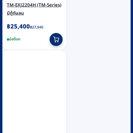
TM-EXJ2204H (TM-Series)
มีตู้กันลม
Original
Current
฿
25,400
฿
27,940
price
price
มีสต็อก
was:
is:
฿27,940.
฿25,400.