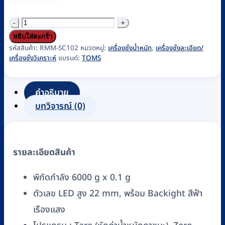
จำนวน
เครื่อง
หยิบใส่ตะกร้า
ชั่ง
รหัสสินค้า:
RMM-SC102
หมวดหมู่:
เครื่องชั่งน้ำหนัก
,
เครื่องชั่งละเอียด/
เครื่องชั่งวิเคราะห์
แบรนด์:
TOMS
ค่า
ละเอียด
สูง
คำอธิบาย
TOMS
บทวิจารณ์ (0)
รุ่น
TM-
STC60001
รายละเอียดสินค้า
(TM-
Series)
พิกัดกำลัง 6000 g x 0.1 g
6000
ตัวเลข LED สูง 22 mm, พร้อม Backight สีฟ้า
g
เรืองแสง
/