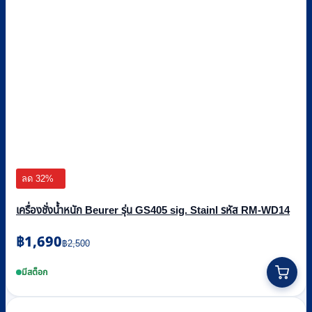
ลด 32%
เครื่องชั่งน้ำหนัก Beurer รุ่น GS405 sig. Stainl รหัส RM-WD14
Original
Current
฿
1,690
฿
2,500
price
price
was:
is:
มีสต็อก
฿2,500.
฿1,690.