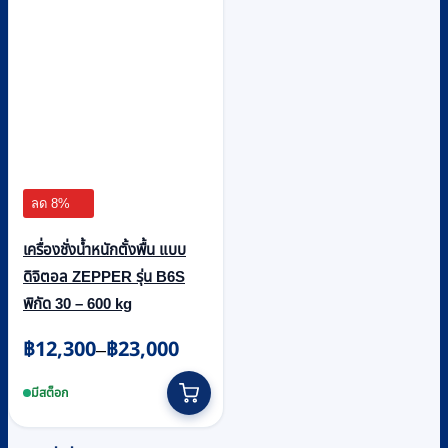
the
product
page
ลด 8%
เครื่องชั่งน้ำหนักตั้งพื้น แบบ
ดิจิตอล ZEPPER รุ่น B6S
พิกัด 30 – 600 kg
Price
฿
12,300
฿
23,000
–
range:
This
฿12,300
product
มีสต็อก
through
has
multiple
฿23,000