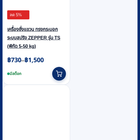
ลด 5%
เครื่องชั่งแขวน ทรงกระบอก
ระบบสปริง ZEPPER รุ่น TS
(พิกัด 5-50 kg)
Price
฿
730
฿
1,500
–
range:
This
฿730
product
มีสต็อก
through
has
multiple
฿1,500
variants.
The
options
may
be
chosen
on