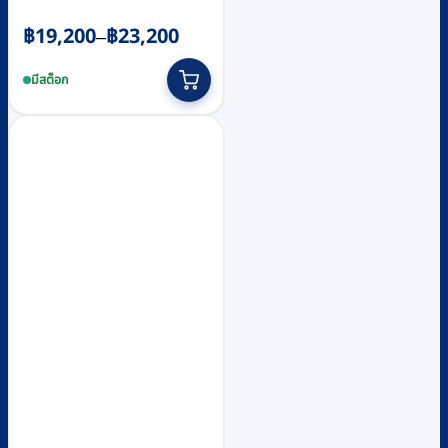
Price
฿
19,200
฿
23,200
–
range:
This
฿19,200
product
มีสต็อก
through
has
multiple
฿23,200
variants.
The
options
may
be
chosen
on
the
product
page