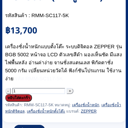
รหัสสินค้า : RMM-SC117-5K
฿
13,700
เครื่องชั่งน้ำหนักแบบตั้งโต๊ะ ระบบดิจิตอล ZEPPER รุ่น
BGB 5002 หน้าจอ LCD ตัวเลขสีดำ มองเห็นชัด มีแสง
ไฟพื้นหลัง อ่านค่าง่าย จานชั่งสแตนเลส พิกัดตาชั่ง
5000 กรัม เปลี่ยนหน่วยวัดได้ ฟังก์ชันโปรแกรม ใช้งาน
ง่าย
รหัส RMM-SC117-5K
จำนวน
หยิบใส่ตะกร้า
เครื่อง
รหัสสินค้า:
RMM-SC117-5K
หมวดหมู่:
เครื่องชั่งน้ำหนัก
,
เครื่องชั่งน้ำ
ชั่ง
หนักดิจิตอล
,
เครื่องชั่งน้ำหนักตั้งโต๊ะ
แบรนด์:
ZEPPER
น้ำ
หนัก