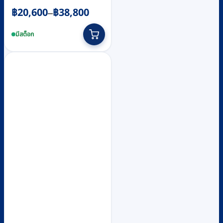
Price
฿
20,600
฿
38,800
–
range:
This
฿20,600
product
มีสต็อก
through
has
multiple
฿38,800
variants.
The
options
may
be
chosen
on
the
product
page