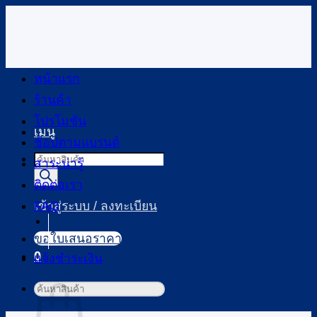
ข้าม
ไป
ยัง
เนื้อหา
หน้าแรก
ร้านค้า
โปรโมชัน
เมนู
ช้อปตามแบรนด์
Products
สาระน่ารู้
search
ติดต่อเรา
FAQ
เข้าสู่ระบบ / ลงทะเบียน
ขอใบเสนอราคา
0
แจ้งชำระเงิน
ตะกร้าสินค้า
ค้นหา: