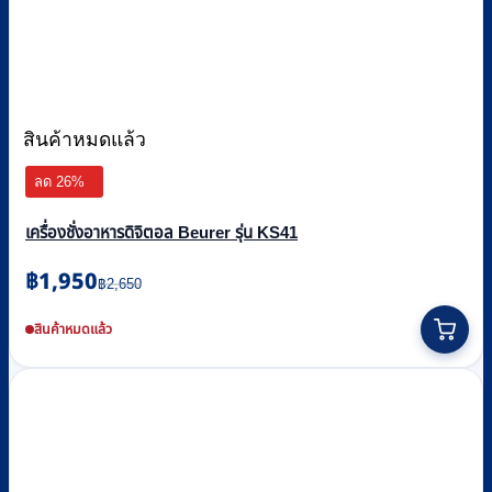
สินค้าหมดแล้ว
ลด 26%
เครื่องชั่งอาหารดิจิตอล Beurer รุ่น KS41
Original
Current
฿
1,950
฿
2,650
price
price
was:
is:
สินค้าหมดแล้ว
฿2,650.
฿1,950.