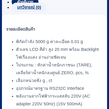
คำอธิบาย
ตั้ง
บทวิจารณ์ (0)
โต๊ะ
แบบ
ดิจิตอล
รายละเอียดสินค้า
ZEPPER
รุ่น
BGB5002
พิกัดกำลัง 5000 g ค่าละเอียด 0.01 g
(ไม่มี
ตัวเลข LCD สีดำ สูง 20 mm พร้อม Backlight
ตู้
ไฟเรืองแสง อ่านง่ายชัดเจน
ครอบ)
โปรแกรม : หักค่าน้ำหนักภาชนะ (TARE),
ชิ้น
เคลียร์ค่าน้ำหนักลงศูนย์ ZERO, pcs, %
เลือกหน่วยชั่ง g , ct
อุปกรณ์มาตรฐาน RS232C Interface
พลังงานจากไฟฟ้ากระแสสลับ 220V (AC
adapter 220V 50Hz) (15V 500mA)