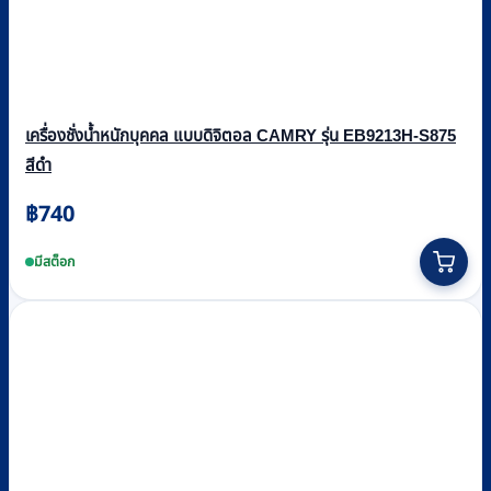
เครื่องชั่งน้ำหนักบุคคล แบบดิจิตอล CAMRY รุ่น EB9213H-S875
สีดำ
฿
740
มีสต็อก