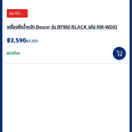
ลด 6%
เครื่องชั่งน้ำหนัก Beurer รุ่น BF950 BLACK รหัส RM-WD01
Original
Current
฿
3,590
฿
3,800
price
price
was:
is:
มีสต็อก
฿3,800.
฿3,590.