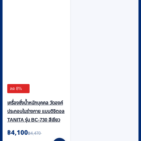
ลด 8%
เครื่องชั่งน้ำหนักบุคคล วัดองค์
ประกอบในร่างกาย แบบดิจิตอล
TANITA รุ่น BC-730 สีเขียว
฿
4,100
Original
Current
฿
4,470
price
price