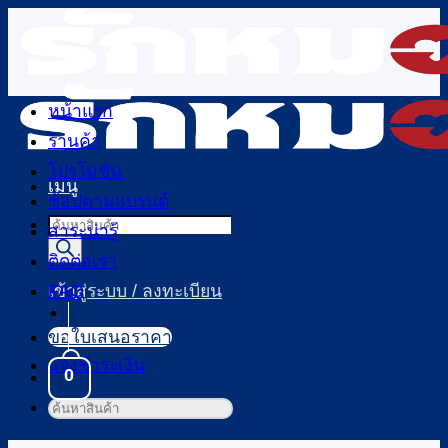
ข้าม
ไป
ยัง
เนื้อหา
หน้าแรก
ร้านค้า
โปรโมชัน
เมนู
ช้อปตามแบรนด์
Products
สาระน่ารู้
search
ติดต่อเรา
FAQ
เข้าสู่ระบบ / ลงทะเบียน
ขอใบเสนอราคา
แจ้งชำระเงิน
0
ค้นหา:
ตะกร้าสินค้า