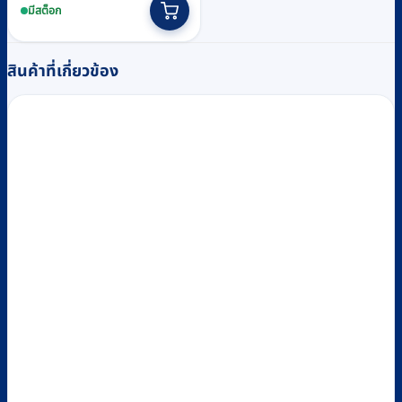
was:
is:
มีสต็อก
฿4,470.
฿4,100.
สินค้าที่เกี่ยวข้อง