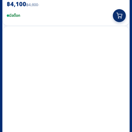
฿
4,100
Original
Current
฿
4,800
price
price
was:
is:
มีสต็อก
฿4,800.
฿4,100.