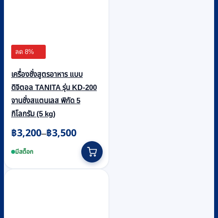
ลด 8%
เครื่องชั่งสูตรอาหาร แบบ
ดิจิตอล TANITA รุ่น KD-200
จานชั่งสแตนเลส พิกัด 5
กิโลกรัม (5 kg)
฿
3,200
฿
3,500
Price
–
range:
This
฿3,200
product
มีสต็อก
through
has
฿3,500
multiple
variants.
The
options
may