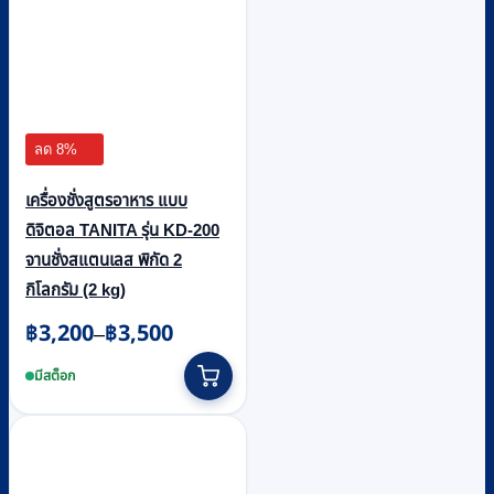
ลด 8%
เครื่องชั่งสูตรอาหาร แบบ
ดิจิตอล TANITA รุ่น KD-200
จานชั่งสแตนเลส พิกัด 2
กิโลกรัม (2 kg)
฿
3,200
฿
3,500
Price
–
range:
This
฿3,200
product
มีสต็อก
through
has
฿3,500
multiple
variants.
The