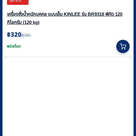
ลด 6%
เครื่องชั่งน้ำหนักบุคคล แบบเข็ม KINLEE รุ่น BR9318 พิกัด 120
กิโลกรัม (120 kg)
฿
320
Original
Current
฿
340
price
price
was:
is:
มีสต็อก
฿340.
฿320.