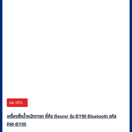
ลด 15%
เครื่องชั่งน้ำหนักทารก ยี่ห้อ Beurer รุ่น BY90 Bluetooth รหัส
RM-BY05