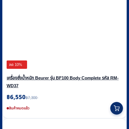
ลด 10%
เครื่องชั่งน้ำหนัก Beurer รุ่น BF100 Body Complete รหัส RM-
WD37
฿
6,550
Original
Current
฿
7,300
price
price
was:
is:
สินค้าหมดแล้ว
฿7,300.
฿6,550.