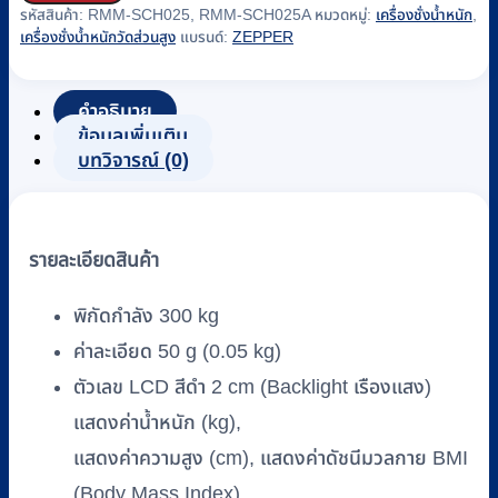
รหัสสินค้า:
RMM-SCH025, RMM-SCH025A
หมวดหมู่:
เครื่องชั่งน้ำหนัก
,
ชั่ง
เครื่องชั่งน้ำหนักวัดส่วนสูง
แบรนด์:
ZEPPER
น้ำ
หนัก
คำอธิบาย
วัด
ข้อมูลเพิ่มเติม
ส่วน
บทวิจารณ์ (0)
สูง
แบบ
ดิจิตอล
ZEPPER
รายละเอียดสินค้า
รุ่น
UM-
พิกัดกำลัง 300 kg
300
ค่าละเอียด 50 g (0.05 kg)
ระบบ
ตัวเลข LCD สีดำ 2 cm (Backlight เรืองแสง)
Ultra-
Sonic
แสดงค่าน้ำหนัก (kg),
พร้อม
แสดงค่าความสูง (cm), แสดงค่าดัชนีมวลกาย BMI
แสดง
(Body Mass Index)