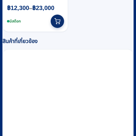
Price
฿
12,300
฿
23,000
–
range:
This
฿12,300
product
มีสต็อก
through
has
฿23,000
multiple
variants.
สินค้าที่เกี่ยวข้อง
The
options
may
be
chosen
on
the
product
page