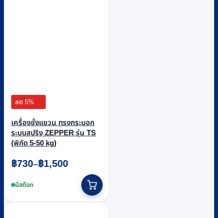
the
product
page
ลด 5%
เครื่องชั่งแขวน ทรงกระบอก
ระบบสปริง ZEPPER รุ่น TS
(พิกัด 5-50 kg)
Price
฿
730
฿
1,500
–
range:
This
฿730
product
มีสต็อก
through
has
฿1,500
multiple
variants.