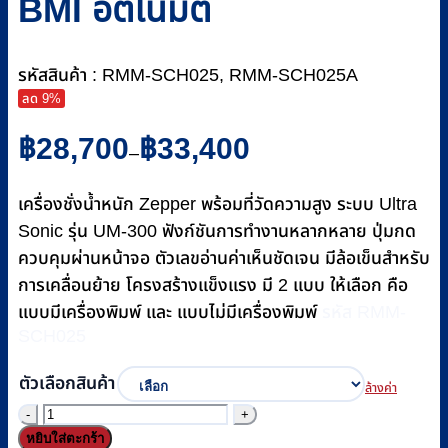
BMI อัตโนมัติ
รหัสสินค้า : RMM-SCH025, RMM-SCH025A
ลด 9%
Price
฿
28,700
฿
33,400
–
range:
฿28,700
เครื่องชั่งน้ำหนัก Zepper พร้อมที่วัดความสูง ระบบ Ultra
through
฿33,400
Sonic รุ่น UM-300 ฟังก์ชันการทำงานหลากหลาย ปุ่มกด
ควบคุมผ่านหน้าจอ ตัวเลขอ่านค่าเห็นชัดเจน มีล้อเข็นสำหรับ
การเคลื่อนย้าย โครงสร้างแข็งแรง มี 2 แบบ ให้เลือก คือ
แบบมีเครื่องพิมพ์ และ แบบไม่มีเครื่องพิมพ์
รหัส RMM-
SCH025
ตัวเลือกสินค้า
ล้างค่า
จำนวน
หยิบใส่ตะกร้า
เครื่อง