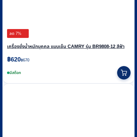
ลด 7%
เครื่องชั่งน้ำหนักบุคคล แบบเข็ม CAMRY รุ่น BR9808-12 สีฟ้า
Original
Current
฿
620
฿
670
price
price
was:
is:
มีสต็อก
฿670.
฿620.