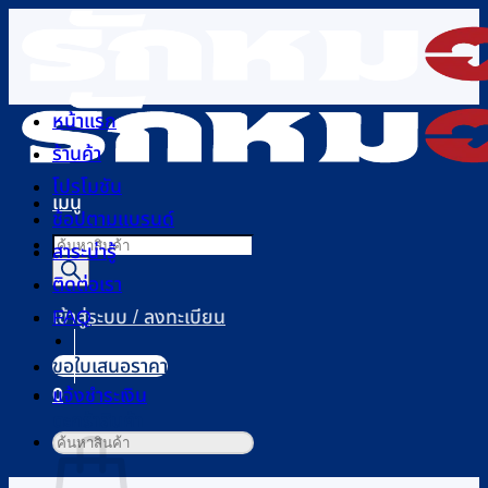
ข้าม
ไป
ยัง
เนื้อหา
หน้าแรก
ร้านค้า
โปรโมชัน
เมนู
ช้อปตามแบรนด์
Products
สาระน่ารู้
search
ติดต่อเรา
FAQ
เข้าสู่ระบบ / ลงทะเบียน
ขอใบเสนอราคา
0
แจ้งชำระเงิน
ตะกร้าสินค้า
ค้นหา: