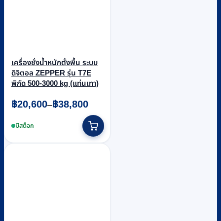
เครื่องชั่งน้ำหนักตั้งพื้น ระบบ
ดิจิตอล ZEPPER รุ่น T7E
พิกัด 500-3000 kg (แท่นเทา)
Price
฿
20,600
฿
38,800
–
range:
This
฿20,600
product
มีสต็อก
through
has
฿38,800
multiple
variants.
The
options
may
be
chosen
on