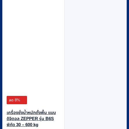
The
options
may
be
chosen
on
the
product
page
ลด 8%
เครื่องชั่งน้ำหนักตั้งพื้น แบบ
ดิจิตอล ZEPPER รุ่น B6S
พิกัด 30 – 600 kg