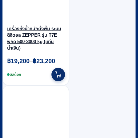
เครื่องชั่งน้ำหนักตั้งพื้น ระบบ
ดิจิตอล ZEPPER รุ่น T7E
พิกัด 500-3000 kg (แท่น
น้ำเงิน)
Price
฿
19,200
฿
23,200
–
range:
This
฿19,200
product
มีสต็อก
through
has
฿23,200
multiple
variants.
The
options
may
be
chosen
on