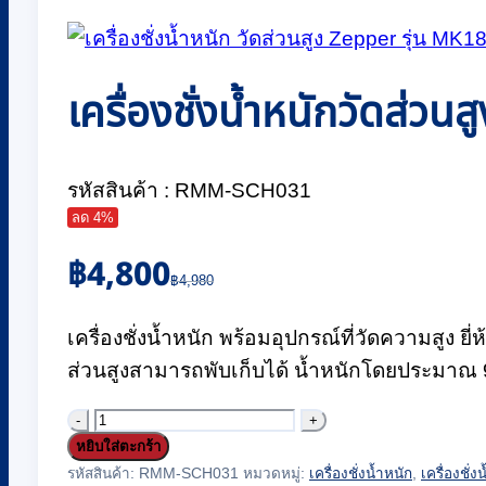
เครื่องชั่งน้ำหนักวัดส่
รหัสสินค้า : RMM-SCH031
ลด 4%
Original
Current
฿
4,800
price
price
฿
4,980
was:
is:
฿4,980.
฿4,800.
เครื่องชั่งน้ำหนัก พร้อมอุปกรณ์ที่วัดความสูง ย
ส่วนสูงสามารถพับเก็บได้ น้ำหนักโดยประมาณ 
จำนวน
หยิบใส่ตะกร้า
เครื่อง
รหัสสินค้า:
RMM-SCH031
หมวดหมู่:
เครื่องชั่งน้ำหนัก
,
เครื่องชั่