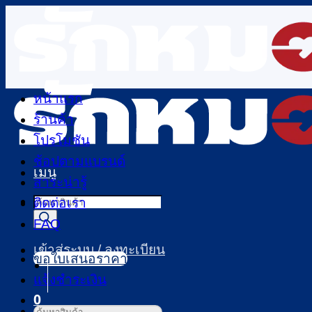
ข้าม
ไป
ยัง
เนื้อหา
หน้าแรก
ร้านค้า
โปรโมชัน
ช้อปตามแบรนด์
เมนู
สาระน่ารู้
Products
ติดต่อเรา
search
FAQ
เข้าสู่ระบบ / ลงทะเบียน
ขอใบเสนอราคา
แจ้งชำระเงิน
0