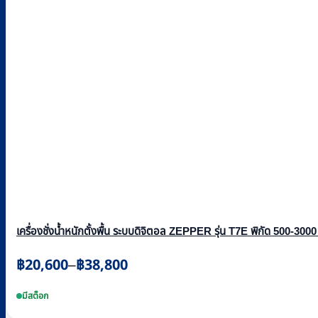
เครื่องชั่งน้ำหนักตั้งพื้น ระบบดิจิตอล ZEPPER รุ่น T7E พิกัด 500-3000
Price
฿
20,600
฿
38,800
–
range:
This
฿20,600
product
มีสต็อก
through
has