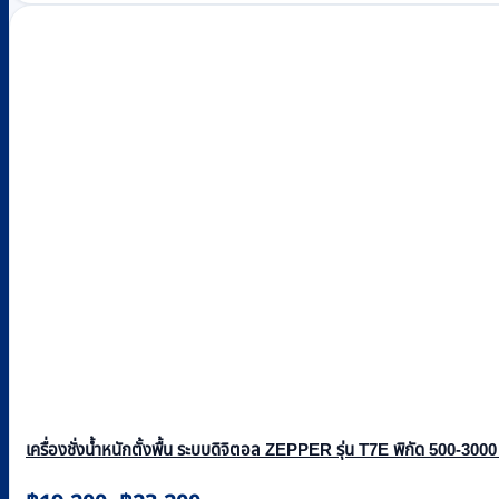
multiple
฿38,800
variants.
The
options
may
be
chosen
on
the
product
page
เครื่องชั่งน้ำหนักตั้งพื้น ระบบดิจิตอล ZEPPER รุ่น T7E พิกัด 500-3000 
Price