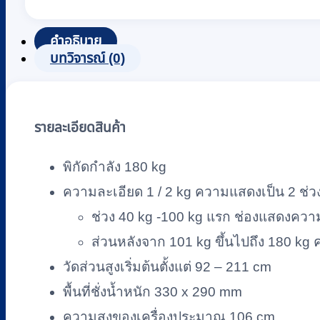
ชั่ง
น้ำ
คำอธิบาย
หนัก
บทวิจารณ์ (0)
วัด
ส่วน
สูง
รายละเอียดสินค้า
แบบ
เข็ม
พิกัดกำลัง 180 kg
ระบบ
ความละเอียด 1 / 2 kg ความแสดงเป็น 2 ช่ว
สปริง
ZEPPER
ช่วง 40 kg -100 kg แรก ช่องแสดงความ
รุ่น
ส่วนหลังจาก 101 kg ขึ้นไปถึง 180 kg
MK180C
วัดส่วนสูงเริ่มต้นตั้งแต่ 92 – 211 cm
ชิ้น
พื้นที่ชั่งน้ำหนัก 330 x 290 mm
ความสูงของเครื่องประมาณ 106 cm