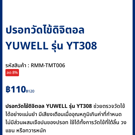
ปรอทวัดไข้ดิจิตอล
YUWELL รุ่น YT308
รหัสสินค้า : RMM-TMT006
ลด 8%
Original
Current
฿
110
฿
120
price
price
was:
is:
ปรอทวัดไข้ดิจิตอล YUWELL รุ่น YT308
ช่วยตรวจวัดไข้
฿120.
฿110.
ได้อย่างแม่นยำ มีเสียงเตือนเมื่ออุณหภูมิเกินค่าที่กำหนด
ไม่มีส่วนผสมเจือปนของปรอท ใช้ได้ทั้งการวัดไข้ที่ใต้ลิ้น วง
แขน หรือทวารหนัก