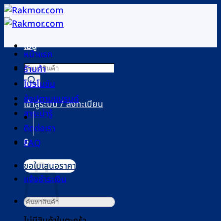
ข้าม
ไป
ยัง
เมนู
เนื้อหา
หน้าแรก
Products
ร้านค้า
search
โปรโมชัน
ช้อปตามแบรนด์
เข้าสู่ระบบ / ลงทะเบียน
สาระน่ารู้
ติดต่อเรา
0
FAQ
ตะกร้าสินค้า
ขอใบเสนอราคา
แจ้งชำระเงิน
ค้นหา:
ไม่มีสินค้าในตะกร้า