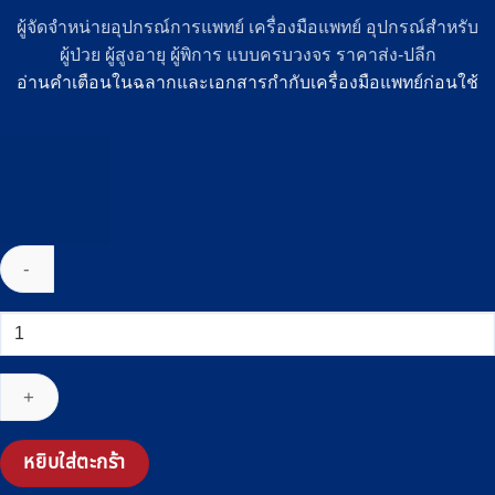
ผู้จัดจำหน่ายอุปกรณ์การแพทย์ เครื่องมือแพทย์ อุปกรณ์สำหรับ
ผู้ป่วย ผู้สูงอายุ ผู้พิการ แบบครบวงจร ราคาส่ง-ปลีก
อ่านคำเตือนในฉลากและเอกสารกำกับเครื่องมือแพทย์ก่อนใช้
จำนวน
เครื่อง
วัด
อุณหภูมิ
ร่างกาย
อินฟราเรด
หยิบใส่ตะกร้า
YUWELL