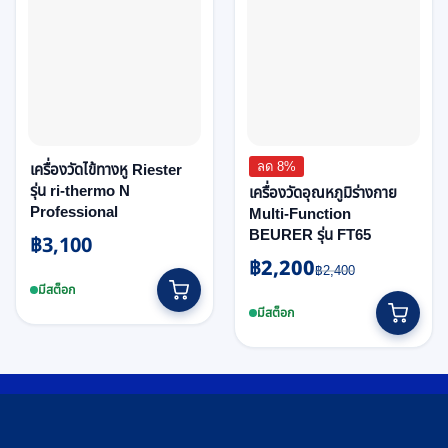
ลด 8%
เครื่องวัดไข้ทางหู Riester
รุ่น ri-thermo N
เครื่องวัดอุณหภูมิร่างกาย
Professional
Multi-Function
BEURER รุ่น FT65
฿
3,100
฿
2,200
Original
Current
฿
2,400
price
price
มีสต็อก
was:
is:
มีสต็อก
฿2,400.
฿2,200.