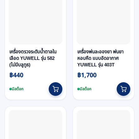
เครื่องตรวจระดับน้ำตาลใน
เครื่องพ่นละอองยา พ่นยา
เลือด YUWELL รุ่น 582
หอบหืด แบบอัดอากาศ
(ไม่มีบลูทูธ)
YUWELL รุ่น 403T
฿
440
฿
1,700
มีสต็อก
มีสต็อก