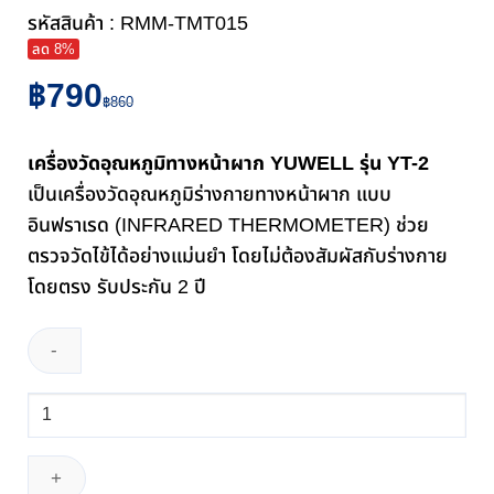
รหัสสินค้า : RMM-TMT015
ลด 8%
Original
Current
฿
790
฿
860
price
price
was:
is:
เครื่องวัดอุณหภูมิทางหน้าผาก YUWELL รุ่น YT-2
฿860.
฿790.
เป็นเครื่องวัดอุณหภูมิร่างกายทางหน้าผาก แบบ
อินฟราเรด (INFRARED THERMOMETER) ช่วย
ตรวจวัดไข้ได้อย่างแม่นยำ โดยไม่ต้องสัมผัสกับร่างกาย
โดยตรง รับประกัน 2 ปี
จำนวน
เครื่อง
วัด
อุณหภูมิ