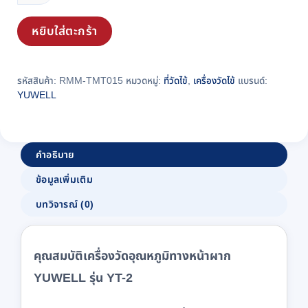
ทาง
หยิบใส่ตะกร้า
หน้า
ผาก
YUWELL
รหัสสินค้า:
RMM-TMT015
หมวดหมู่:
ที่วัดไข้
,
เครื่องวัดไข้
แบรนด์:
รุ่น
YUWELL
YT-
2
ชิ้น
คำอธิบาย
ข้อมูลเพิ่มเติม
บทวิจารณ์ (0)
คุณสมบัติเครื่องวัดอุณหภูมิทางหน้าผาก
YUWELL รุ่น YT-2