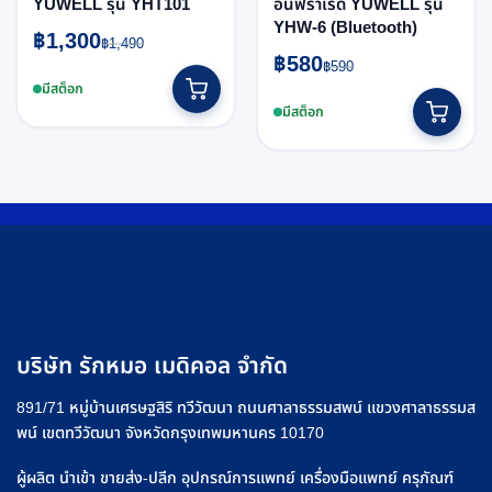
YUWELL รุ่น YHT101
อินฟราเรด YUWELL รุ่น
YHW-6 (Bluetooth)
Original
Current
฿
1,300
฿
1,490
Original
Current
price
price
฿
580
฿
590
price
price
was:
is:
มีสต็อก
was:
is:
฿1,490.
฿1,300.
มีสต็อก
฿590.
฿580.
บริษัท รักหมอ เมดิคอล จำกัด
891/71 หมู่บ้านเศรษฐสิริ ทวีวัฒนา ถนนศาลาธรรมสพน์ แขวงศาลาธรรมส
พน์ เขตทวีวัฒนา จังหวัดกรุงเทพมหานคร 10170
ผู้ผลิต นำเข้า ขายส่ง-ปลีก อุปกรณ์การแพทย์ เครื่องมือแพทย์ ครุภัณฑ์