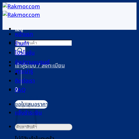
ข้าม
ไป
ยัง
เมนู
เนื้อหา
หน้าแรก
Products
ร้านค้า
search
โปรโมชัน
ช้อปตามแบรนด์
เข้าสู่ระบบ / ลงทะเบียน
สาระน่ารู้
ติดต่อเรา
0
FAQ
ตะกร้าสินค้า
ขอใบเสนอราคา
แจ้งชำระเงิน
ค้นหา:
ไม่มีสินค้าในตะกร้า