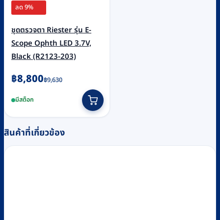
ลด 9%
ชุดตรวจตา Riester รุ่น E-
Scope Ophth LED 3.7V,
Black (R2123-203)
Original
Current
฿
8,800
฿
9,630
price
price
มีสต็อก
was:
is:
฿9,630.
฿8,800.
สินค้าที่เกี่ยวข้อง