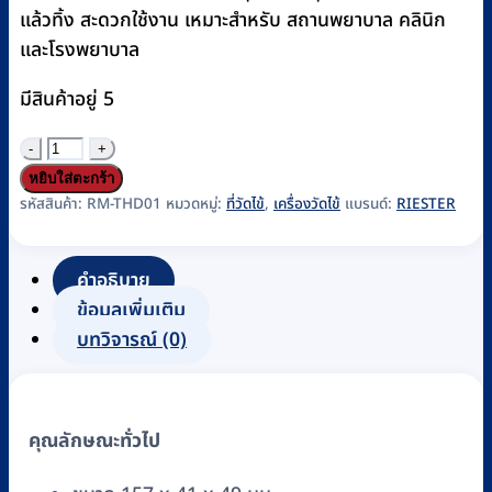
แล้วทิ้ง สะดวกใช้งาน เหมาะสำหรับ สถานพยาบาล คลินิก
และโรงพยาบาล
มีสินค้าอยู่ 5
จำนวน
เครื่อง
หยิบใส่ตะกร้า
วัด
รหัสสินค้า:
RM-THD01
หมวดหมู่:
ที่วัดไข้
,
เครื่องวัดไข้
แบรนด์:
RIESTER
ไข้
ทาง
คำอธิบาย
หู
ข้อมูลเพิ่มเติม
Riester
บทวิจารณ์ (0)
รุ่น
ri-
thermo
คุณลักษณะทั่วไป
N
Professional