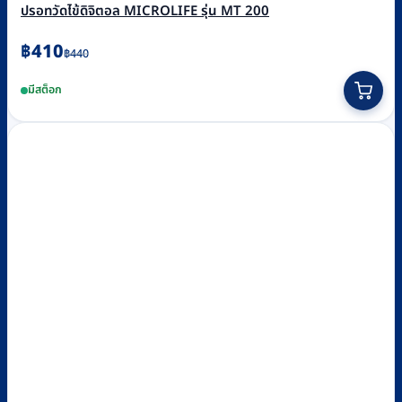
ปรอทวัดไข้ดิจิตอล MICROLIFE รุ่น MT 200
Original
Current
฿
410
฿
440
price
price
มีสต็อก
was:
is:
฿440.
฿410.