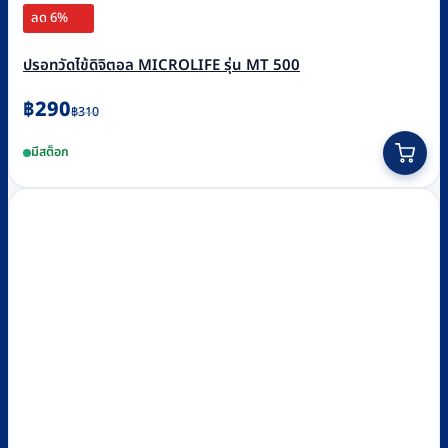
ลด 6%
ปรอทวัดไข้ดิจิตอล MICROLIFE รุ่น MT 500
Original
Current
฿
290
฿
310
price
price
มีสต็อก
was:
is:
฿310.
฿290.