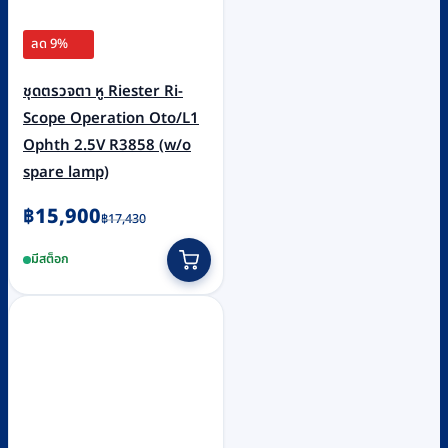
ลด 9%
ชุดตรวจตา หู Riester Ri-
Scope Operation Oto/L1
Ophth 2.5V R3858 (w/o
spare lamp)
Original
Current
฿
15,900
฿
17,430
price
price
มีสต็อก
was:
is:
฿17,430.
฿15,900.