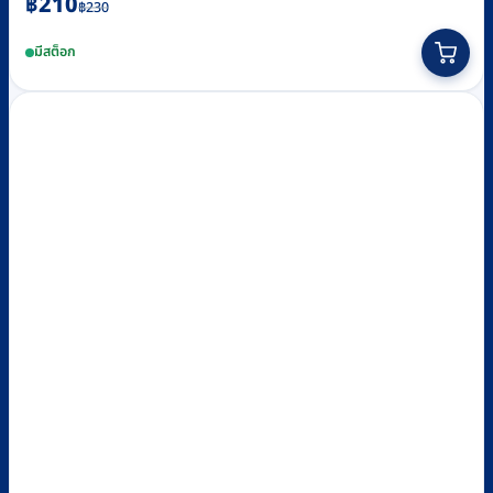
Original
Current
฿
210
฿
230
price
price
This
มีสต็อก
was:
is:
product
฿230.
฿210.
has
multiple
variants.
The
options
may
be
chosen
on
the
product
page