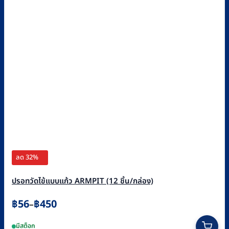
ลด 32%
ปรอทวัดไข้แบบแก้ว ARMPIT (12 ชิ้น/กล่อง)
Price
฿
56
฿
450
–
range:
This
มีสต็อก