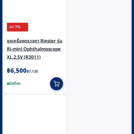
ลด 9%
ชุดเครื่องตรวจตา Riester รุ่น
Ri-mini Ophthalmoscope
XL 2.5V (R3011)
Original
Current
฿
6,500
฿
7,130
price
price
มีสต็อก
was:
is:
฿7,130.
฿6,500.