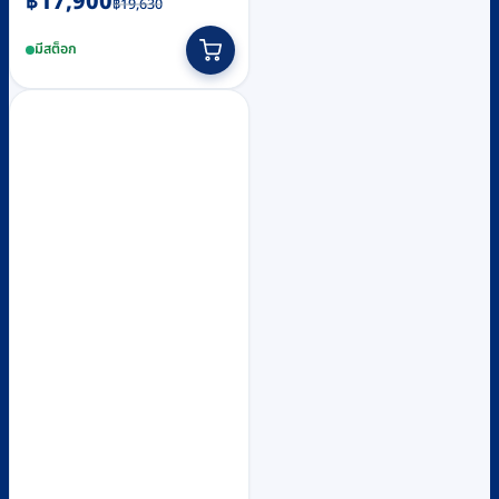
฿
17,900
฿
19,630
price
price
มีสต็อก
was:
is:
฿19,630.
฿17,900.