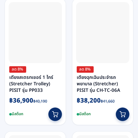
ลด 8%
ลด 8%
เตียงสเตรทเชอร์ 1 ไกร์
เตียงฉุกเฉินประจำรถ
(Stretcher Trolley)
พยาบาล (Stretcher)
PISIT รุ่น PP033
PISIT รุ่น CH-TC-06A
Original
Current
Original
Current
฿
36,900
฿
38,200
฿
40,190
฿
41,660
price
price
price
price
was:
is:
was:
is:
มีสต็อก
มีสต็อก
฿40,190.
฿36,900.
฿41,660.
฿38,200.