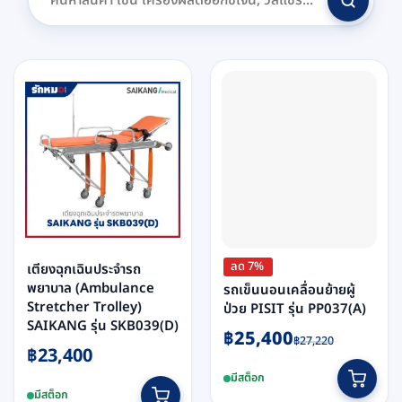
ลด 7%
เตียงฉุกเฉินประจำรถ
พยาบาล (Ambulance
รถเข็นนอนเคลื่อนย้ายผู้
Stretcher Trolley)
ป่วย PISIT รุ่น PP037(A)
SAIKANG รุ่น SKB039(D)
Original
Current
฿
25,400
฿
27,220
฿
23,400
price
price
was:
is:
มีสต็อก
฿27,220.
฿25,400.
มีสต็อก