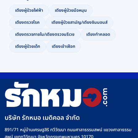
เตียงผู้ป่วยไฟฟ้า
เตียงผู้ป่วยมือหมุน
เตียงตรวจโรค
เตียงผู้ป่วยสามัญ/เตียงซิมมอนส์
เตียงตรวจภายใน/เตียงตรวจนรีเวช
เตียงทำคลอด
เตียงผู้ป่วยเด็ก
เตียงเข้าเฝือก
บริษัท รักหมอ เมดิคอล จำกัด
891/71 หมู่บ้านเศรษฐสิริ ทวีวัฒนา ถนนศาลาธรรมสพน์ แขวงศาลาธรรม
สพน์ เขตทวีวัฒนา จังหวัดกรุงเทพมหานคร 10170