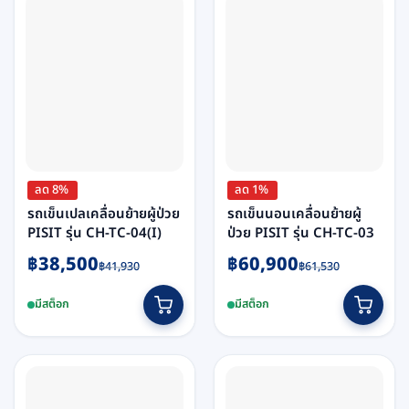
ลด 8%
ลด 1%
รถเข็นเปลเคลื่อนย้ายผู้ป่วย
รถเข็นนอนเคลื่อนย้ายผู้
PISIT รุ่น CH-TC-04(I)
ป่วย PISIT รุ่น CH-TC-03
Original
Current
Original
Current
฿
38,500
฿
60,900
฿
41,930
฿
61,530
price
price
price
price
was:
is:
was:
is:
มีสต็อก
มีสต็อก
฿41,930.
฿38,500.
฿61,530.
฿60,900.