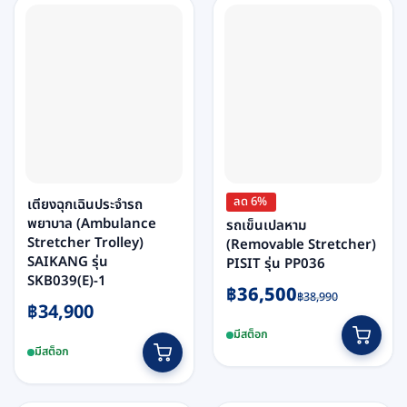
ลด 6%
เตียงฉุกเฉินประจำรถ
พยาบาล (Ambulance
รถเข็นเปลหาม
Stretcher Trolley)
(Removable Stretcher)
SAIKANG รุ่น
PISIT รุ่น PP036
SKB039(E)-1
Original
Current
฿
36,500
฿
38,990
฿
34,900
price
price
was:
is:
มีสต็อก
฿38,990.
฿36,500.
มีสต็อก