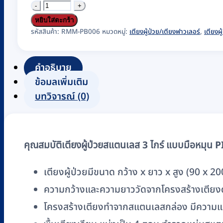
จำนวน
เตียง
หยิบใส่ตะกร้า
ผู้
รหัสสินค้า:
RMM-PB006
หมวดหมู่:
เตียงผู้ป่วย/เตียงฟาวเลอร์
,
เตียงผู
ป่วย
ส
คำอธิบาย
แตน
ข้อมูลเพิ่มเติม
เลส
บทวิจารณ์ (0)
3
ไกร์
แบบ
คุณสมบัติเตียงผู้ป่วยสแตนเลส 3 ไกร์ แบบมือหมุน P
มือ
หมุน
เตียงผู้ป่วยมีขนาด กว้าง x ยาว x สูง (90 x 2
PISIT
ความกว้างและความยาววัดจากโครงสร้างเตียงด้
รุ่น
PP006
โครงสร้างเตียงทำจากสแตนเลสกล่อง มีความ
ชิ้น