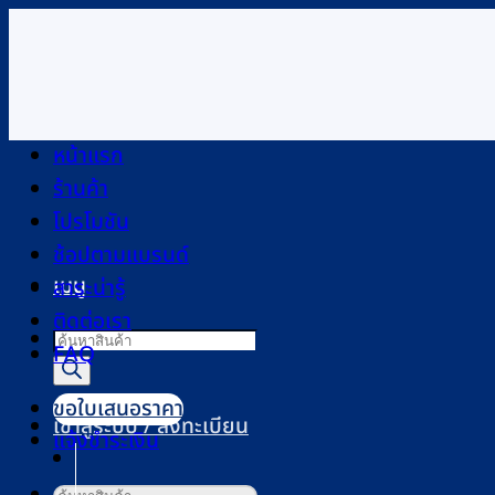
ข้าม
ไป
ยัง
เนื้อหา
หน้าแรก
ร้านค้า
โปรโมชัน
ช้อปตามแบรนด์
เมนู
สาระน่ารู้
ติดต่อเรา
Products
FAQ
search
ขอใบเสนอราคา
เข้าสู่ระบบ / ลงทะเบียน
แจ้งชำระเงิน
ค้นหา: