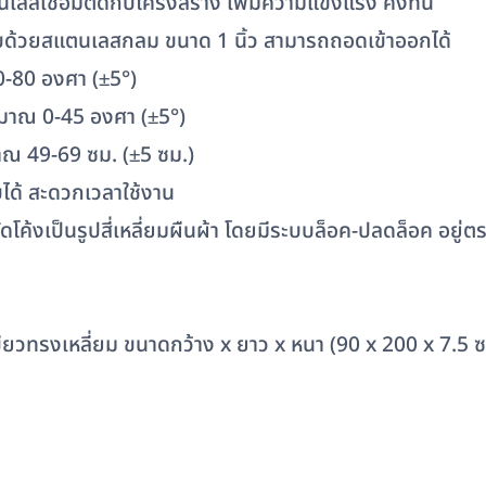
นเลสเชื่อมติดกับโครงสร้าง เพิ่มความแข็งแรง คงทน
รอบด้วยสแตนเลสกลม ขนาด 1 นิ้ว สามารถถอดเข้าออกได้
0-80 องศา (±5°)
ะมาณ 0-45 องศา (±5°)
มาณ 49-69 ซม. (±5 ซม.)
บได้ สะดวกเวลาใช้งาน
ค้งเป็นรูปสี่เหลี่ยมผืนผ้า โดยมีระบบล็อค-ปลดล็อค อยู่ตร
ขียวทรงเหลี่ยม ขนาดกว้าง x ยาว x หนา (90 x 200 x 7.5 ซม