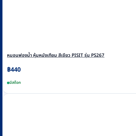
หมอนฟองน้ำ หุ้มหนังเทียม สีเขียว PISIT รุ่น PS267
฿
440
มีสต็อก