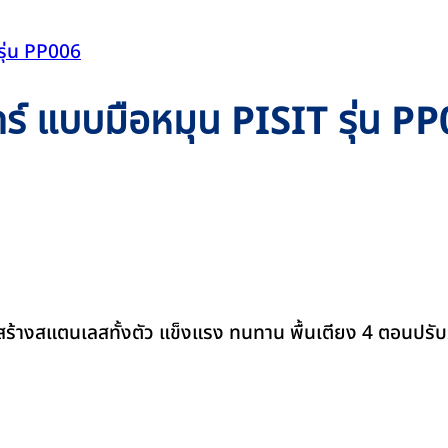
กร์ แบบมือหมุน PISIT รุ่น P
รงสร้างสแตนเลสทั้งตัว แข็งแรง ทนทาน พื้นเตียง 4 ตอนปรั