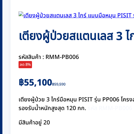
เตียงผู้ป่วยสแตนเลส 3 ไ
รหัสสินค้า : RMM-PB006
ลด 8%
Original
Current
฿
55,100
฿
59,590
price
price
was:
is:
เตียงผู้ป่วย 3 ไกร์มือหมุน PISIT รุ่น PP006 โค
฿59,590.
฿55,100.
รองรับน้ำหนักสูงสุด 120 กก.
รหัส RMM-PB006
มีสินค้าอยู่ 20