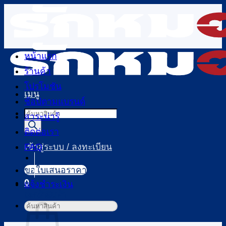
ข้าม
ไป
ยัง
เนื้อหา
หน้าแรก
ร้านค้า
โปรโมชัน
เมนู
ช้อปตามแบรนด์
Products
สาระน่ารู้
search
ติดต่อเรา
FAQ
เข้าสู่ระบบ / ลงทะเบียน
ขอใบเสนอราคา
0
แจ้งชำระเงิน
ตะกร้าสินค้า
ค้นหา: