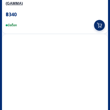
(GAMMA)
฿
340
มีสต็อก