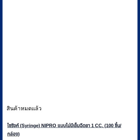
สินค้าหมดแล้ว
ไซริงค์ (Syringe) NIPRO แบบไม่มีเข็มฉีดยา 1 CC. (100 ชิ้น/
กล่อง)