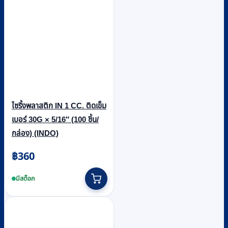
ไซริ้งพลาสติก IN 1 CC. ติดเข็ม
เบอร์ 30G × 5/16″ (100 ชิ้น/
กล่อง) (INDO)
฿
360
มีสต็อก