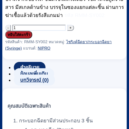
สาร มีสเกลด้านข้าง บรรจุในซองแยกแต่ละชิ้น ผ่านการ
ฆ่าเชื้อแล้วด้วยรังสีแกมม่า
รหัส RMM-SY002
จำนวน
หยิบใส่ตะกร้า
ไซ
รหัสสินค้า:
RMM-SY002
หมวดหมู่:
ไซริงค์ฉีดยา/กระบอกฉีดยา
ริงค์
(Syringe)
แบรนด์:
NIPRO
(Syringe)
NIPRO
แบบ
คำอธิบาย
ไม่มี
ข้อมูลเพิ่มเติม
บทวิจารณ์ (0)
เข็ม
ฉีดยา
3
CC.
คุณสมบัติเฉพาะสินค้า
(100
ชิ้น/
กระบอกฉีดยามีส่วนประกอบ 3 ชิ้น
กล่อง)