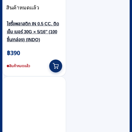
สินค้าหมดแล้ว
ไซริ้งพลาสติก IN 0.5 CC. ติด
เข็ม เบอร์ 30G × 5/16″ (100
ชิ้น/กล่อง) (INDO)
฿
390
สินค้าหมดแล้ว